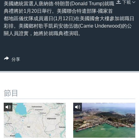
下載
到
美國總統當選人唐納德·特朗普(Donald Trump)就職
國際
檢
典禮將於1月20日舉行。美國聯合特遣部隊-國家首
經貿
索
都地區儀仗隊成員週日(1月12日)在美國國會大樓參加就職日
彩排。美國鄉村歌手凱莉安德伍德(Carrie Underwood)的公
視頻
關人員證實，她將於就職典禮演唱。
音頻
每日視頻新聞
VOA 60秒 (國際)
時事經緯
國語
分享
美國專訊
新聞音頻
關注我們
視頻存檔
海外港人
YOUTUBE頻道
港人港心
節目
美國透視
其他語言網站
建國史話
廣播節目表