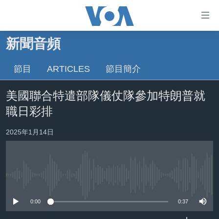
無
障
礙
新聞音頻
主頁
鏈
接
節目
ARTICLES
節目簡介
美國大選2024
跳
港澳
美國聯合特遣部隊儀仗隊參加特朗普就
轉
台灣
到
職日彩排
內
美中關係
容
2025年1月14日
海外港人
跳
轉
新聞自由
到
揭謊頻道
導
No media source currently available
航
美國
跳
0:00
0:37
中國
轉