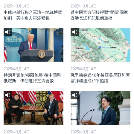
2025年3月14日
2025年3月14日
中俄伊舉行聯合軍演—地緣博弈
遭中國官方間接抨擊“背叛”國家
加劇，美中角力再添變數
香港長江和記股價重挫
2025年3月14日
2025年3月14日
特朗普實施“極限施壓”後中國與
戰爭衝突近40年後亞美尼亞和阿
俄羅斯、伊朗進行三方會談
塞拜疆達成和平協議
2025年3月14日
2025年3月14日