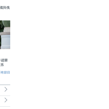
中國與俄
年趙樂
體系
所有節目