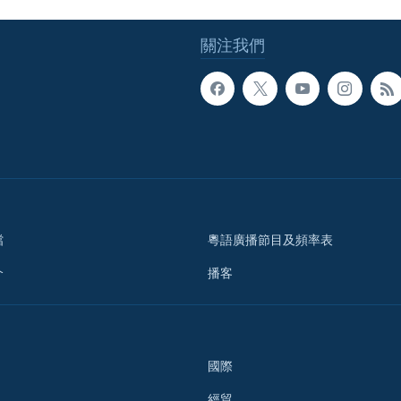
關注我們
檔
粵語廣播節目及頻率表
介
播客
國際
經貿