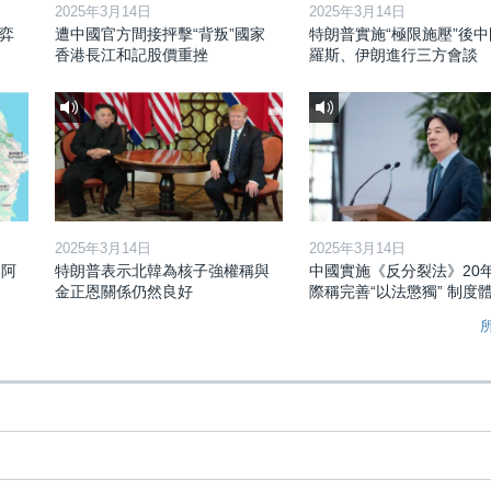
2025年3月14日
2025年3月14日
弈
遭中國官方間接抨擊“背叛”國家
特朗普實施“極限施壓”後
香港長江和記股價重挫
羅斯、伊朗進行三方會談
2025年3月14日
2025年3月14日
和阿
特朗普表示北韓為核子強權稱與
中國實施《反分裂法》20
金正恩關係仍然良好
際稱完善“以法懲獨” 制度