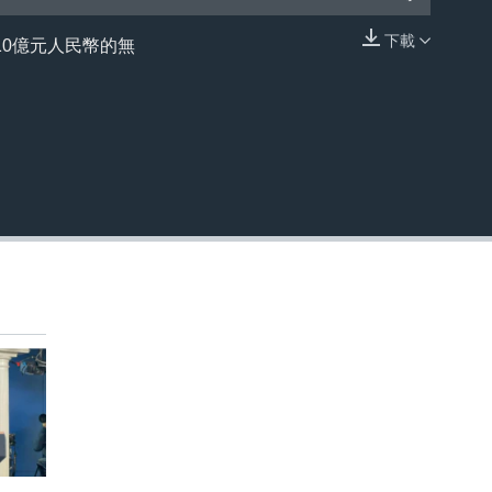
下載
0億元人民幣的無
嵌入