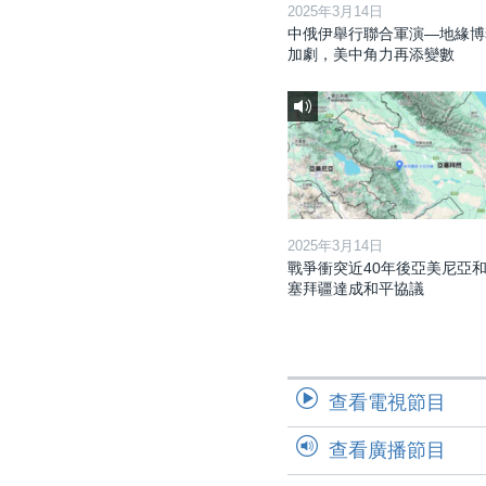
2025年3月14日
中俄伊舉行聯合軍演—地緣博
加劇，美中角力再添變數
2025年3月14日
戰爭衝突近40年後亞美尼亞
塞拜疆達成和平協議
查看電視節目
查看廣播節目