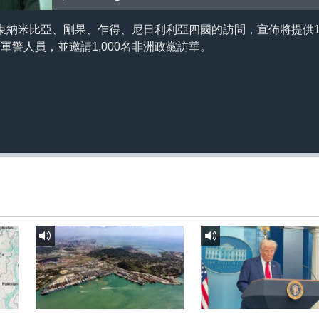
束納米比亞、剛果、乍得、尼日利利亞四國的訪問，宣佈將提供1
洲軍警人員，並邀請1,000名非洲政黨訪華。