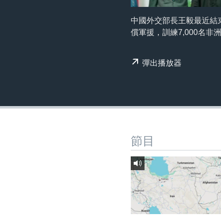
國際
到
檢
經貿
中國外交部長王毅最近結
索
償軍援，訓練7,000名非
視頻
音頻
每日視頻新聞
彈出播放器
VOA 60秒 (國際)
時事經緯
美國專訊
新聞音頻
視頻存檔
海外港人
YOUTUBE頻道
港人港心
節目
美國透視
建國史話
廣播節目表