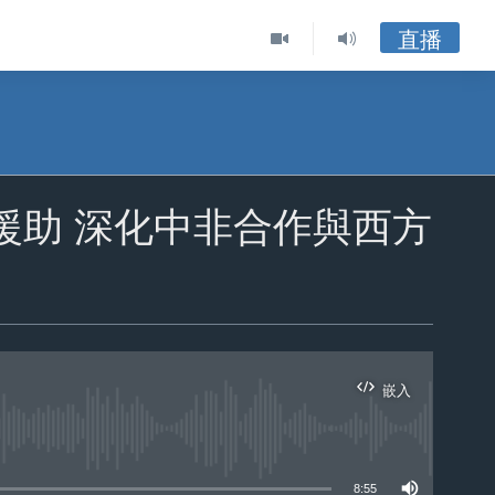
直播
援助 深化中非合作與西方
嵌入
ble
8:55