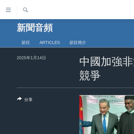
無
障
礙
檢
新聞音頻
主頁
索
鏈
美國大選2024
接
節目
ARTICLES
節目簡介
港澳
跳
2025年1月14日
轉
中國加強非
台灣
到
美中關係
競爭
內
容
海外港人
跳
新聞自由
轉
分享
到
揭謊頻道
導
美國
航
跳
中國
轉