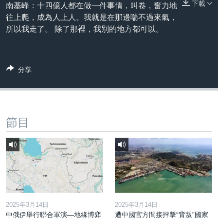
下載
到
南基峰：十四億人都在做一件事情，叫卷，奮力地
國際
檢
往上爬，成為人上人。我就是在那邊喘不過來氣，
經貿
索
所以我走了。 除了那裡，我別的地方都可以。
視頻
音頻
每日視頻新聞
分享
VOA 60秒 (國際)
時事經緯
國語
美國專訊
新聞音頻
關注我們
視頻存檔
海外港人
節目
YOUTUBE頻道
港人港心
美國透視
其他語言網站
建國史話
廣播節目表
2025年3月14日
2025年3月14日
中俄伊舉行聯合軍演—地緣博弈
遭中國官方間接抨擊“背叛”國家