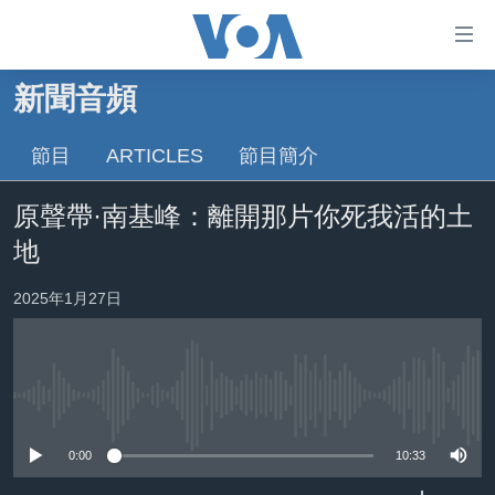
無
障
礙
新聞音頻
主頁
鏈
接
節目
ARTICLES
節目簡介
美國大選2024
跳
港澳
原聲帶·南基峰：離開那片你死我活的土
轉
台灣
到
地
內
美中關係
容
2025年1月27日
海外港人
跳
轉
新聞自由
到
揭謊頻道
導
No media source currently available
航
美國
跳
0:00
10:33
中國
轉