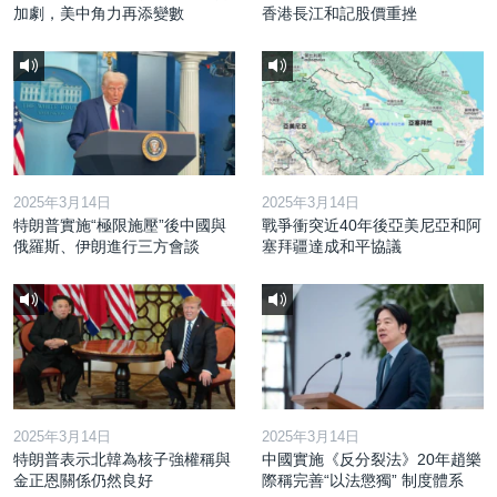
加劇，美中角力再添變數
香港長江和記股價重挫
2025年3月14日
2025年3月14日
特朗普實施“極限施壓”後中國與
戰爭衝突近40年後亞美尼亞和阿
俄羅斯、伊朗進行三方會談
塞拜疆達成和平協議
2025年3月14日
2025年3月14日
特朗普表示北韓為核子強權稱與
中國實施《反分裂法》20年趙樂
金正恩關係仍然良好
際稱完善“以法懲獨” 制度體系