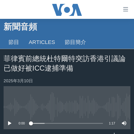
無
障
礙
新聞音頻
主頁
鏈
接
節目
ARTICLES
節目簡介
美國大選2024
跳
港澳
菲律賓前總統杜特爾特突訪香港引議論
轉
台灣
到
已做好被ICC逮捕準備
內
美中關係
容
2025年3月10日
海外港人
跳
轉
新聞自由
到
揭謊頻道
導
No media source currently available
航
美國
跳
0:00
1:17
中國
轉