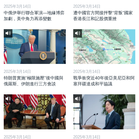
2025年3月14日
2025年3月14日
中俄伊舉行聯合軍演—地緣博弈
遭中國官方間接抨擊“背叛”國家
加劇，美中角力再添變數
香港長江和記股價重挫
2025年3月14日
2025年3月14日
特朗普實施“極限施壓”後中國與
戰爭衝突近40年後亞美尼亞和阿
俄羅斯、伊朗進行三方會談
塞拜疆達成和平協議
2025年3月14日
2025年3月14日