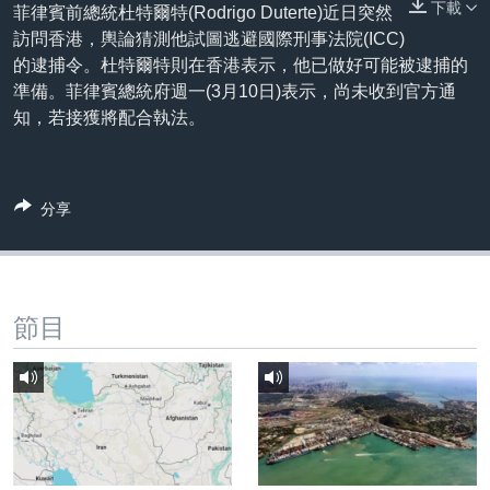
下載
到
菲律賓前總統杜特爾特(Rodrigo Duterte)近日突然
國際
檢
訪問香港，輿論猜測他試圖逃避國際刑事法院(ICC)
經貿
索
的逮捕令。杜特爾特則在香港表示，他已做好可能被逮捕的
準備。菲律賓總統府週一(3月10日)表示，尚未收到官方通
視頻
知，若接獲將配合執法。
音頻
每日視頻新聞
VOA 60秒 (國際)
時事經緯
國語
分享
美國專訊
新聞音頻
關注我們
視頻存檔
海外港人
YOUTUBE頻道
港人港心
節目
美國透視
其他語言網站
建國史話
廣播節目表