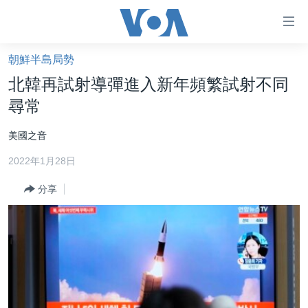
無
障
礙
朝鮮半島局勢
主頁
鏈
北韓再試射導彈進入新年頻繁試射不同
接
美國大選2024
尋常
跳
港澳
轉
美國之音
台灣
到
2022年1月28日
內
美中關係
容
分享
海外港人
跳
轉
新聞自由
到
揭謊頻道
導
航
美國
跳
中國
轉