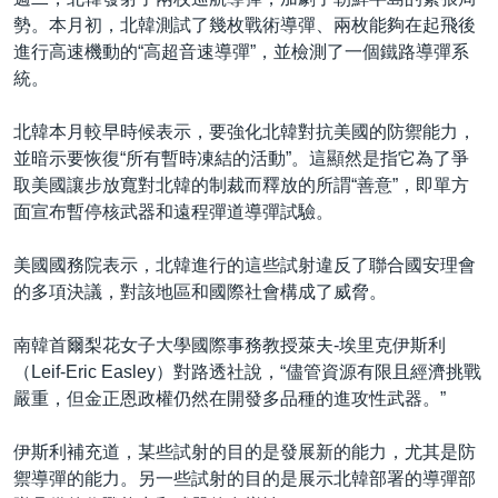
勢。本月初，北韓測試了幾枚戰術導彈、兩枚能夠在起飛後
進行高速機動的“高超音速導彈”，並檢測了一個鐵路導彈系
統。
北韓本月較早時候表示，要強化北韓對抗美國的防禦能力，
並暗示要恢復“所有暫時凍結的活動”。這顯然是指它為了爭
取美國讓步放寬對北韓的制裁而釋放的所謂“善意”，即單方
面宣布暫停核武器和遠程彈道導彈試驗。
美國國務院表示，北韓進行的這些試射違反了聯合國安理會
的多項決議，對該地區和國際社會構成了威脅。
南韓首爾梨花女子大學國際事務教授萊夫-埃里克伊斯利
（Leif-Eric Easley）對路透社說，“儘管資源有限且經濟挑戰
嚴重，但金正恩政權仍然在開發多品種的進攻性武器。”
伊斯利補充道，某些試射的目的是發展新的能力，尤其是防
禦導彈的能力。另一些試射的目的是展示北韓部署的導彈部