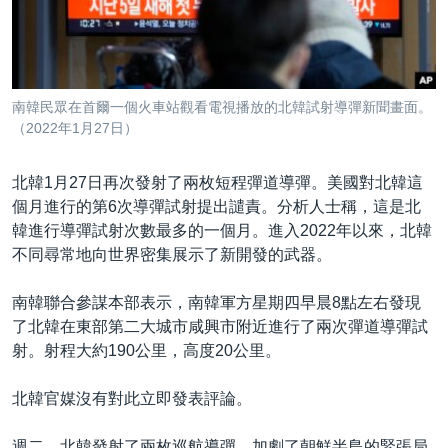
到
國際
檢
經貿
索
視頻
南韓民眾在首爾一個火車站觀看電視播放的北韓試射導彈新聞畫面。
音頻
每日視頻新聞
（2022年1月27日）
VOA 60秒 (國際)
時事經緯
國語
北韓1月27日再次發射了兩枚短程彈道導彈。美國對北韓這
美國專訊
新聞音頻
個月進行的第6次導彈試射提出譴責。分析人士稱，這是北
韓進行導彈試射次數最多的一個月。進入2022年以來，北韓
關注我們
視頻存檔
海外港人
不同尋常地向世界密集展示了新開發的武器。
YOUTUBE頻道
港人港心
南韓聯合參謀本部表示，南韓軍方星期四早晨8點左右發現
美國透視
其他語言網站
了北韓在東部第二大城市咸興市附近進行了兩次彈道導彈試
建國史話
射。射程大約190公里，高度20公里。
廣播節目表
北韓官媒沒有對此立即發表評論。
週二，北韓發射了兩枚巡航導彈，加劇了朝鮮半島的緊張局