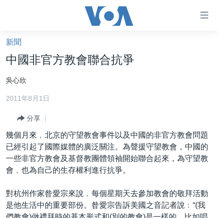
無
障
礙
新聞
主頁
鏈
中國非官方教會聯合抗爭
接
美國大選2024
吳心欣
跳
港澳
轉
2011年8月1日
台灣
到
內
分享
美中關係
容
幾個月來﹐北京的守望教會事件以及中國的非官方教會問題
海外港人
跳
已經引起了國際媒體的廣泛關注。為聲援守望教會，中國的
轉
新聞自由
一些非官方教會及基督教團體領袖開始聯合起來，為守望教
到
會﹐也為自己的生存權利進行抗爭。
揭謊頻道
導
航
美國
對杭州作家昝愛宗來說﹐每個星期天去參加教會的敬拜活動
跳
是他生活中的重要部份。昝愛宗告訴美國之音記者說﹕“(我
中國
轉
們教會)做禮拜時的基本形式和(別的教會)是一樣的﹐比如唱