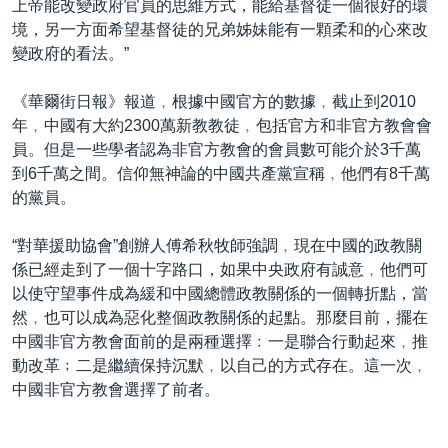
上帝能改變政府官員的思維方式，能給基督徒一個很好的環
境，另一方面希望基督徒的兄弟姊妹能有一顆柔和的心來改
變政府的看法。”
《華爾街日報》報道﹐根據中國官方的數據﹐截止到2010
年﹐中國有大約2300萬新教教徒﹐包括官方和非官方教會會
員。但是一些學者認為非官方教會的會員數可能介於3千萬
到6千萬之間。信仰無神論的中國共產黨宣稱﹐他們有8千萬
的黨員。
“對華援助協會”創辦人傅希秋牧師強調﹐現在中國的政教關
係已經走到了一個十字路口，如果中央政府有誠意﹐他們可
以使守望事件成為緩和中國總體政教關係的一個轉折點，當
然﹐也可以成為惡化整個政教關係的起點。那麼目前，擺在
中國非官方教會面前的是兩種選擇﹕一是聯合行動起來﹐推
動改革﹔二是繼續保持沉默﹐以自己的方式存在。這一次﹐
中國非官方教會選擇了前者。