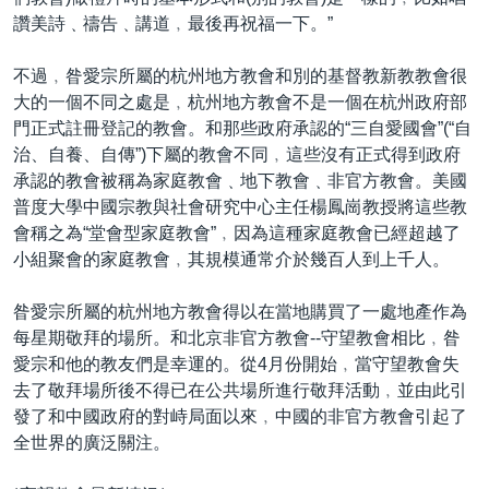
到
國際
讚美詩﹑禱告﹑講道﹐最後再祝福一下。”
檢
經貿
索
不過﹐昝愛宗所屬的杭州地方教會和別的基督教新教教會很
視頻
大的一個不同之處是﹐杭州地方教會不是一個在杭州政府部
門正式註冊登記的教會。和那些政府承認的“三自愛國會”(“自
音頻
每日視頻新聞
治、自養、自傳”)下屬的教會不同﹐這些沒有正式得到政府
VOA 60秒 (國際)
時事經緯
承認的教會被稱為家庭教會﹑地下教會﹑非官方教會。美國
國語
普度大學中國宗教與社會研究中心主任楊鳳崗教授將這些教
美國專訊
新聞音頻
會稱之為“堂會型家庭教會”﹐因為這種家庭教會已經超越了
關注我們
視頻存檔
海外港人
小組聚會的家庭教會﹐其規模通常介於幾百人到上千人。
YOUTUBE頻道
港人港心
昝愛宗所屬的杭州地方教會得以在當地購買了一處地產作為
美國透視
每星期敬拜的場所。和北京非官方教會--守望教會相比﹐昝
其他語言網站
愛宗和他的教友們是幸運的。從4月份開始﹐當守望教會失
建國史話
去了敬拜場所後不得已在公共場所進行敬拜活動﹐並由此引
廣播節目表
發了和中國政府的對峙局面以來﹐中國的非官方教會引起了
全世界的廣泛關注。