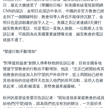
日﹐最近大膽接受了《華爾街日報》和美國有線電視新聞網
CNN的採訪﹐金明日在採訪中表示﹐中國的非官方教會已經
走到了一個關鍵時刻﹐教會領導人再也不能保持沉默了。金
明日也是請願書的簽字人之一。美國之音記者連續3天播打
錫安教會的電話﹐但是電話一直無人接聽。一位觀察人士告
訴記者﹐可能因為在美國重要媒體曝光後﹐錫安教會的電話
就接不通了。
*聲援行動不斷增加*
“對華援助協會”創辦人傅希秋牧師告訴記者﹐目前全國各地
聲援守望教會的行動在不斷增加。他說﹕“北京已經開始有其
他教會的信徒加入到守望的戶外崇拜中，從上周開始已經有
其他省份的信徒禮拜天也加入他們的崇拜活動，這些人也被
抓起來，(或者)被遣返，形勢會越來越嚴峻。”
杭州的基督徒昝愛宗告訴記者﹕“我知道很多家庭教會的成員
給他們(守望)禱告，因為我們也沒有別的辦法，一方面祈求