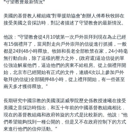
*守望教會最新情況*
美國的基督教人權組織“對華援助協會”創辦人傅希秋牧師在
接受美國之音採訪時﹐對記者描述了守望教會的最新情況。
他說﹕“守望教會從4月10號第一次戶外崇拜到現在為止已經
有15個禮拜了，當局對走向戶外崇拜的信徒進行抓捕，一般
都是24到48小時釋放。牧師和長老全部軟禁在家，24小時毫
無行動自由，除了這樣的壓力之外，(政府還)逼迫信徒的單
位強迫解雇他們，逼迫他們的房東不給租房。從上個禮拜開
始，北京市已經開始有正式的文件，連續4次以上參加戶外
敬拜(的信徒)全部關押48小時，從上禮拜開始，有一些甚至
兩天多才獲得釋放。”
長期研究中國宗教的美國漢諾威學院歷史係教授連曦在接受
美國之音採訪時指出﹐和五十年前的中國基督教組織相比﹐
現在的基督教組織和政府斡旋的方式是比較新的。他說﹕“他
們希望能夠找到一種公開的﹑但是又不在政府控制下的方式
來進行他們的信仰活動。”