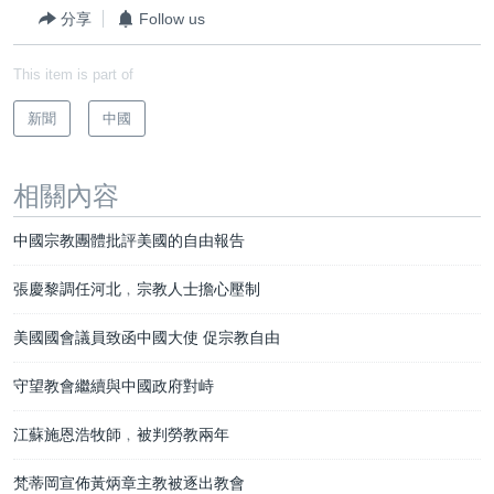
分享
Follow us
This item is part of
新聞
中國
相關內容
中國宗教團體批評美國的自由報告
張慶黎調任河北﹐宗教人士擔心壓制
美國國會議員致函中國大使 促宗教自由
守望教會繼續與中國政府對峙
江蘇施恩浩牧師﹐被判勞教兩年
梵蒂岡宣佈黃炳章主教被逐出教會