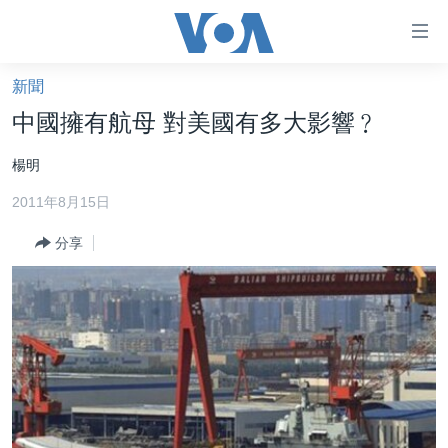
無
障
礙
新聞
主頁
鏈
中國擁有航母 對美國有多大影響﹖
接
美國大選2024
楊明
跳
港澳
轉
2011年8月15日
台灣
到
內
分享
美中關係
容
海外港人
跳
轉
新聞自由
到
揭謊頻道
導
航
美國
跳
中國
轉