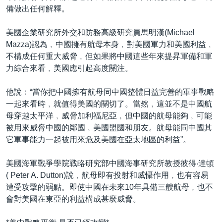
備做出任何解釋。
美國企業研究所外交和防務高級研究員馬明漢(Michael
Mazza)認為﹐中國擁有航母本身﹐對美國軍力和美國利益﹐
不構成任何重大威脅﹐但如果將中國這些年來提昇軍備和軍
力綜合來看﹐美國應引起高度關注。
他說﹕“當你把中國擁有航母同中國整體日益完善的軍事戰略
一起來看時﹐就值得美國的關切了。當然﹐這並不是中國航
母穿越太平洋﹐威脅加利福尼亞﹐但中國的航母能夠﹐可能
被用來威脅中國的鄰國﹐美國盟國和朋友。航母能同中國其
它軍事能力一起被用來危及美國在亞太地區的利益”。
美國海軍戰爭學院戰略研究部中國海事研究所教授彼得‧達頓
( Peter A. Dutton)說﹐航母即有投射和威懾作用﹐也有容易
遭受攻擊的弱點。即使中國在未來10年具備三艘航母﹐也不
會對美國在東亞的利益構成甚麼威脅。