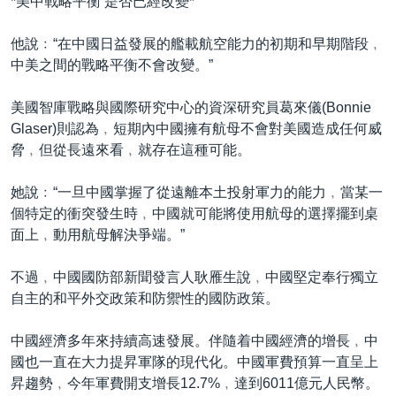
*美中戰略平衡 是否已經改變*
他說﹕“在中國日益發展的艦載航空能力的初期和早期階段﹐
中美之間的戰略平衡不會改變。”
美國智庫戰略與國際研究中心的資深研究員葛來儀(Bonnie
Glaser)則認為﹐短期內中國擁有航母不會對美國造成任何威
脅﹐但從長遠來看﹐就存在這種可能。
她說﹕“一旦中國掌握了從遠離本土投射軍力的能力﹐當某一
個特定的衝突發生時﹐中國就可能將使用航母的選擇擺到桌
面上﹐動用航母解決爭端。”
不過﹐中國國防部新聞發言人耿雁生說﹐中國堅定奉行獨立
自主的和平外交政策和防禦性的國防政策。
中國經濟多年來持續高速發展。伴隨着中國經濟的增長﹐中
國也一直在大力提昇軍隊的現代化。中國軍費預算一直呈上
昇趨勢﹐今年軍費開支增長12.7%﹐達到6011億元人民幣。