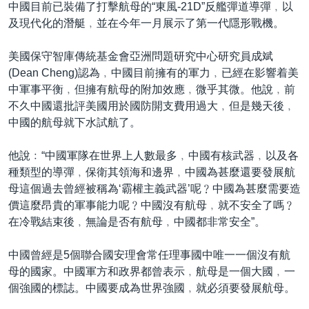
中國目前已裝備了打擊航母的“東風-21D”反艦彈道導彈﹐以
及現代化的潛艇﹐並在今年一月展示了第一代隱形戰機。
美國保守智庫傳統基金會亞洲問題研究中心研究員成斌
(Dean Cheng)認為﹐中國目前擁有的軍力﹐已經在影響着美
中軍事平衡﹐但擁有航母的附加效應﹐微乎其微。他說﹐前
不久中國還批評美國用於國防開支費用過大﹐但是幾天後﹐
中國的航母就下水試航了。
他說﹕“中國軍隊在世界上人數最多﹐中國有核武器﹐以及各
種類型的導彈﹐保衛其領海和邊界﹐中國為甚麼還要發展航
母這個過去曾經被稱為‘霸權主義武器’呢﹖中國為甚麼需要造
價這麼昂貴的軍事能力呢﹖中國沒有航母﹐就不安全了嗎﹖
在冷戰結束後﹐無論是否有航母﹐中國都非常安全”。
中國曾經是5個聯合國安理會常任理事國中唯一一個沒有航
母的國家。中國軍方和政界都曾表示﹐航母是一個大國﹐一
個強國的標誌。中國要成為世界強國﹐就必須要發展航母。