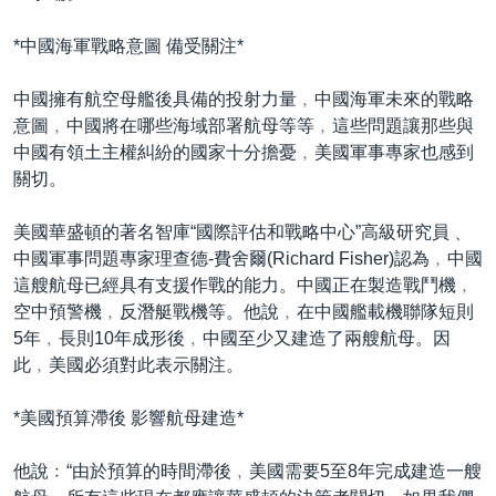
*中國海軍戰略意圖 備受關注*
中國擁有航空母艦後具備的投射力量﹐中國海軍未來的戰略
意圖﹐中國將在哪些海域部署航母等等﹐這些問題讓那些與
中國有領土主權糾紛的國家十分擔憂﹐美國軍事專家也感到
關切。
美國華盛頓的著名智庫“國際評估和戰略中心”高級研究員﹑
中國軍事問題專家理查德-費舍爾(Richard Fisher)認為﹐中國
這艘航母已經具有支援作戰的能力。中國正在製造戰鬥機﹐
空中預警機﹐反潛艇戰機等。他說﹐在中國艦載機聯隊短則
5年﹐長則10年成形後﹐中國至少又建造了兩艘航母。因
此﹐美國必須對此表示關注。
*美國預算滯後 影響航母建造*
他說﹕“由於預算的時間滯後﹐美國需要5至8年完成建造一艘