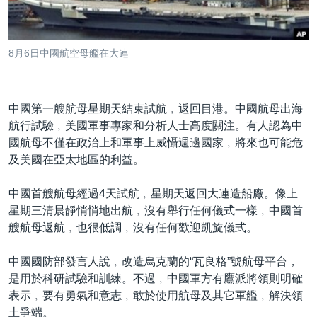
到
國際
檢
經貿
索
8月6日中國航空母艦在大連
視頻
音頻
每日視頻新聞
中國第一艘航母星期天結束試航﹐返回目港。中國航母出海
VOA 60秒 (國際)
時事經緯
航行試驗﹐美國軍事專家和分析人士高度關注。有人認為中
國語
美國專訊
新聞音頻
國航母不僅在政治上和軍事上威懾週邊國家﹐將來也可能危
及美國在亞太地區的利益。
關注我們
視頻存檔
海外港人
YOUTUBE頻道
港人港心
中國首艘航母經過4天試航﹐星期天返回大連造船廠。像上
星期三清晨靜悄悄地出航﹐沒有舉行任何儀式一樣﹐中國首
美國透視
艘航母返航﹐也很低調﹐沒有任何歡迎凱旋儀式。
其他語言網站
建國史話
中國國防部發言人說﹐改造烏克蘭的“瓦良格”號航母平台，
廣播節目表
是用於科研試驗和訓練。不過﹐中國軍方有鷹派將領則明確
表示﹐要有勇氣和意志﹐敢於使用航母及其它軍艦﹐解決領
土爭端。