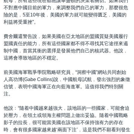
航母﹐所有這些現在都應讓華盛頓的決策者關切。如果我們
不對應中國目前的軍力﹐來調整我們自己的軍力﹐那麼很危
險的是﹐5至10年後﹐美國的軍力就可能變得匱乏﹐美國的
利益將受重挫”。
費舍爾還警告說﹐如果美國在亞太地區的盟國質疑美國履行
盟國責任的能力﹐所有這些國家都不得不尋找其它途徑來遏
制中國﹐首當其衝的選擇是發展他們自己的核武器。他說﹐
這將會導致地區的不穩定。
前美國海軍戰爭學院戰略研究員﹑“洞察中國”網站共同創始
人高功博(Gabe Collins)說﹐中國航母試航﹐發出強烈的象徵
信號﹐表明中國海軍正在向藍海進軍。這值得我們特別關
注。
他說﹕“隨着中國越來越強大﹐該地區的一些國家﹐可能會迫
於壓力﹐在領土或領海主權問題上做出妥協。隨着中國戰略
影子的拉長﹐很可能當美國在該地區不保持強有力的存在
時﹐會有很多國家越來越‘兩面下注’﹐這是我們不願看到發生