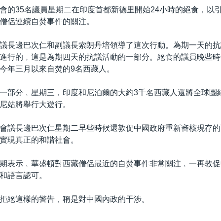
會的35名議員星期二在印度首都新德里開始24小時的絕食﹐以
僧侶連續自焚事件的關注。
議長邊巴次仁和副議長索朗丹培領導了這次行動。為期一天的抗
進行的﹐這是為期四天的抗議活動的一部分。絕食的議員晚些時
今年三月以來自焚的9名西藏人。
一部分﹐星期三﹐印度和尼泊爾的大約3千名西藏人還將全球團
尼姑將舉行大遊行。
會議長邊巴次仁星期二早些時候還敦促中國政府重新審核現存的
實現真正的和諧社會。
期表示﹐華盛頓對西藏僧侶最近的自焚事件非常關注﹐一再敦促
和語言認可。
拒絕這樣的警告﹐稱是對中國內政的干涉。