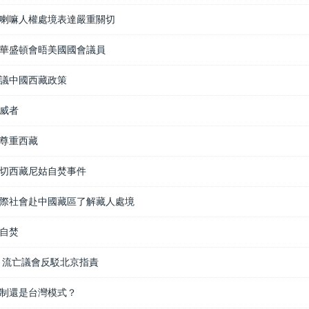
喇嘛人權處境表達嚴重關切
華盛頓會晤美國國會議員
議中國西藏政策
威者
尊重西藏
切西藏尼姑自焚事件
際社會赴中國藏區了解藏人處境
自焚
 流亡議會反駁北京指責
制還是台灣模式？