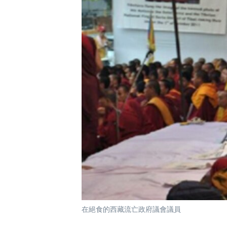
國際
到
檢
經貿
索
視頻
音頻
每日視頻新聞
VOA 60秒 (國際)
時事經緯
美國專訊
新聞音頻
視頻存檔
海外港人
YOUTUBE頻道
港人港心
美國透視
建國史話
廣播節目表
在絕食的西藏流亡政府議會議員