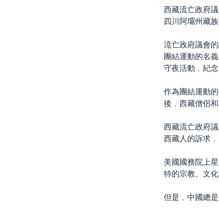
西藏流亡政府議
四川阿壩州藏族
流亡政府議會的
團結運動的名義
守夜活動﹐紀念
作為團結運動的
後﹐西藏僧侶和
西藏流亡政府議
西藏人的訴求﹐
美國國務院上星
特的宗教、文化
但是﹐中國總是