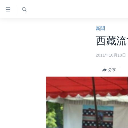
無
障
礙
檢
主頁
索
新聞
鏈
美國大選2024
西藏流
接
港澳
跳
2011年10月18日
轉
台灣
到
美中關係
內
分享
容
海外港人
跳
新聞自由
轉
到
揭謊頻道
導
美國
航
跳
中國
轉