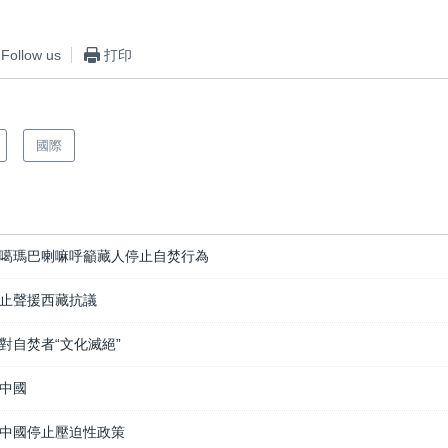
Follow us
打印
國際
噶瑪巴喇嘛呼籲藏人停止自焚行為
止聲援西藏抗議
對自焚者“文化滅絕”
中國
中國停止壓迫性政策