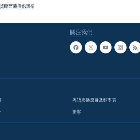
獎勵西藏僧侶還俗
關注我們
檔
粵語廣播節目及頻率表
介
播客