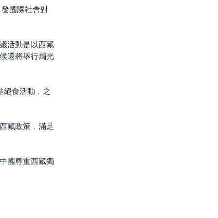
引發國際社會對
議活動是以西藏
候還將舉行燭光
結絕食活動﹐之
西藏政策﹐滿足
中國尊重西藏獨