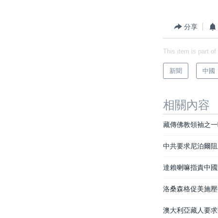
分享
This item is part of
新聞
中國
相關內容
藏傳佛教領袖之一
中共要求尼泊爾阻
達賴喇嘛指責中國
洛桑森格促美施壓
澳大利亞藏人要求