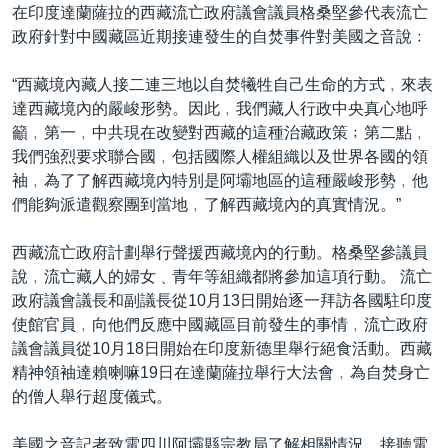
在印度達蘭薩拉的西藏流亡政府議會議員格桑堅參代表流亡
政府針對中國藏區近期接連發生的自焚事件對美國之音說﹕
“西藏境內藏人接二連三地以自焚犧牲自己生命的方式﹐來表
達西藏境內的嚴峻形勢。因此﹐我們藏人行政中央真心地呼
籲﹐第一﹐中共現在改變對西藏的這種治藏政策﹔第二點﹐
我們強烈要求聯合國﹐包括國際人權組織以及世界各國的領
袖﹐為了了解西藏境內特別是阿壩地區的這種嚴峻形勢﹐他
們能夠派遣觀察團到當地﹐了解西藏境內的真實情況。”
西藏流亡政府計劃舉行聲援西藏境內的行動。格桑堅參議員
說﹐流亡藏人的婦女﹑青年等組織都將參加這項行動。 流亡
政府議會議長和副議長從10月13日開始逐一拜訪各國駐印度
使館官員﹐向他們反應中國藏區目前發生的事情﹐流亡政府
議會議員從10月18日開始在印度新德里舉行絕食活動。西藏
精神領袖達賴喇嘛19日在達蘭薩拉舉行大法會﹐為自焚身亡
的僧人舉行超度儀式。
美國之音記者致電四川阿壩縣宗教局了解相關情況。接聽電