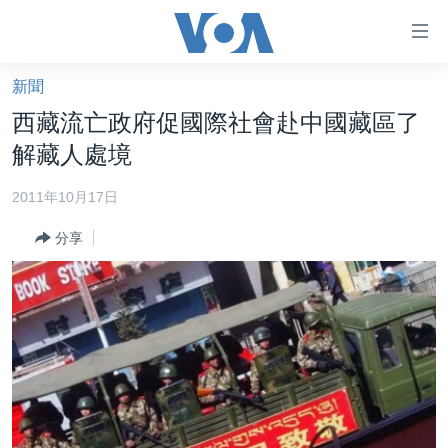
無
障
礙
新聞
主頁
鏈
西藏流亡政府促國際社會赴中國藏區了
接
美國大選2024
解藏人處境
跳
港澳
轉
2011年10月17日
台灣
到
分享
內
美中關係
容
海外港人
跳
轉
新聞自由
到
揭謊頻道
導
航
美國
跳
中國
轉