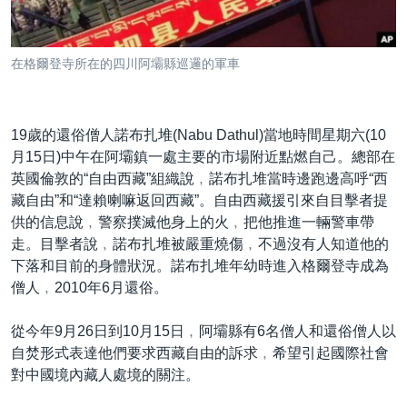
到
國際
檢
經貿
索
在格爾登寺所在的四川阿壩縣巡邏的軍車
視頻
音頻
每日視頻新聞
19歲的還俗僧人諾布扎堆(Nabu Dathul)當地時間星期六(10
VOA 60秒 (國際)
時事經緯
月15日)中午在阿壩鎮一處主要的市場附近點燃自己。總部在
國語
英國倫敦的“自由西藏”組織說﹐諾布扎堆當時邊跑邊高呼“西
美國專訊
新聞音頻
藏自由”和“達賴喇嘛返回西藏”。自由西藏援引來自目擊者提
關注我們
視頻存檔
海外港人
供的信息說﹐警察撲滅他身上的火﹐把他推進一輛警車帶
走。目擊者說﹐諾布扎堆被嚴重燒傷﹐不過沒有人知道他的
YOUTUBE頻道
港人港心
下落和目前的身體狀況。諾布扎堆年幼時進入格爾登寺成為
美國透視
僧人﹐2010年6月還俗。
其他語言網站
建國史話
從今年9月26日到10月15日﹐阿壩縣有6名僧人和還俗僧人以
廣播節目表
自焚形式表達他們要求西藏自由的訴求﹐希望引起國際社會
對中國境內藏人處境的關注。