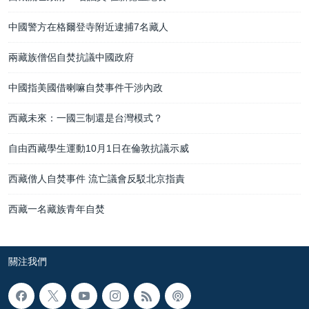
中國警方在格爾登寺附近逮捕7名藏人
兩藏族僧侶自焚抗議中國政府
中國指美國借喇嘛自焚事件干涉內政
西藏未來：一國三制還是台灣模式？
自由西藏學生運動10月1日在倫敦抗議示威
西藏僧人自焚事件 流亡議會反駁北京指責
西藏一名藏族青年自焚
關注我們