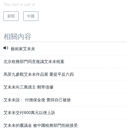
This item is part of
新聞
中國
相關內容
藝術家艾未未
北京稅務部門同意復議艾未未稅案
馬英九參觀艾未未作品展 重提平反六四
艾未未向三萬債主 郵寄借據
艾未未說﹕ 付擔保金後 覺得自己被搶
艾未未交付800萬元以便上訴
艾未未的覆議金 被中國稅務部門拒絕接受