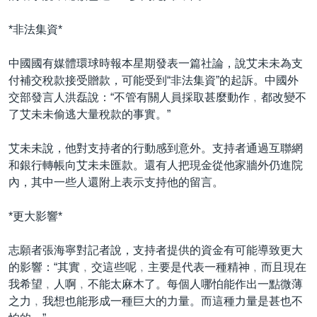
*非法集資*
中國國有媒體環球時報本星期發表一篇社論，說艾未未為支
付補交稅款接受贈款，可能受到“非法集資”的起訴。中國外
交部發言人洪磊說：“不管有關人員採取甚麼動作﹐都改變不
了艾未未偷逃大量稅款的事實。”
艾未未說，他對支持者的行動感到意外。支持者通過互聯網
和銀行轉帳向艾未未匯款。還有人把現金從他家牆外仍進院
內，其中一些人還附上表示支持他的留言。
*更大影響*
志願者張海寧對記者說，支持者提供的資金有可能導致更大
的影響：“其實﹐交這些呢﹐主要是代表一種精神﹐而且現在
我希望﹐人啊﹐不能太麻木了。每個人哪怕能作出一點微薄
之力﹐我想也能形成一種巨大的力量。而這種力量是甚也不