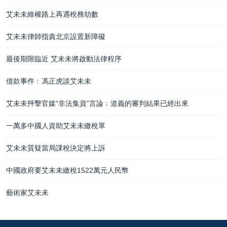
艾未未維權路上再遇稅務劫數
艾未未律師指責北京設置新障礙
最後期限臨近 艾未未將啟動法律程序
借款事件﹕馮正虎談艾未未
艾未未抨擊官媒“非法集資”言論﹔道義的審判結果已經出來
一萬多中國人資助艾未未繳稅單
艾未未質疑當局課稅決定將上訴
中國政府要艾未未繳稅1522萬元人民幣
藝術家艾未未