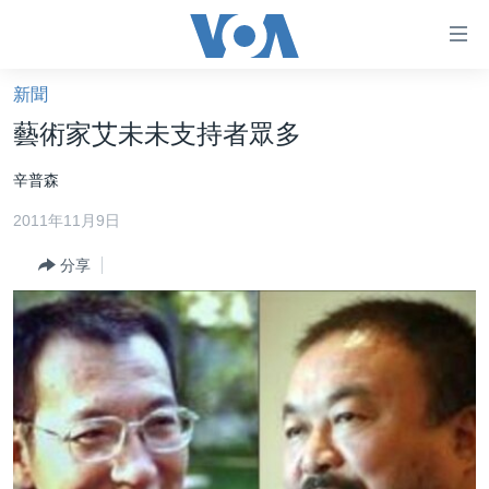
無
障
礙
新聞
主頁
鏈
藝術家艾未未支持者眾多
接
美國大選2024
辛普森
跳
港澳
轉
2011年11月9日
台灣
到
內
分享
美中關係
容
海外港人
跳
轉
新聞自由
到
揭謊頻道
導
航
美國
跳
中國
轉