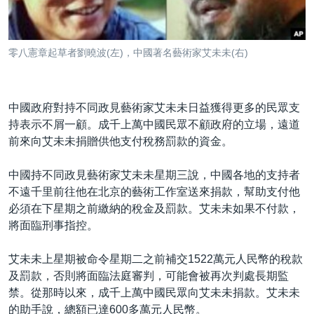
到
國際
檢
經貿
索
零八憲章起草者劉曉波(左)，中國著名藝術家艾未未(右)
視頻
音頻
每日視頻新聞
中國政府對持不同政見藝術家艾未未日益獲得更多的民眾支
VOA 60秒 (國際)
時事經緯
持表示不屑一顧。成千上萬中國民眾不顧政府的立場，遠道
國語
美國專訊
新聞音頻
前來向艾未未捐贈供他支付稅務罰款的資金。
關注我們
視頻存檔
海外港人
中國持不同政見藝術家艾未未星期三說，中國各地的支持者
YOUTUBE頻道
港人港心
不遠千里前往他在北京的藝術工作室送來捐款，幫助支付他
必須在下星期之前繳納的稅金及罰款。艾未未如果不付款，
美國透視
將面臨刑事指控。
其他語言網站
建國史話
艾未未上星期被命令星期二之前補交1522萬元人民幣的稅款
廣播節目表
及罰款，否則將面臨法庭審判，可能會被再次判處長期監
禁。從那時以來，成千上萬中國民眾向艾未未捐款。艾未未
的助手說，總額已達600多萬元人民幣。