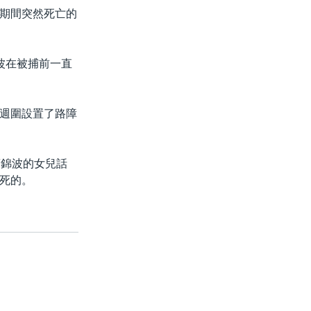
期間突然死亡的
波在被捕前一直
週圍設置了路障
薛錦波的女兒話
死的。