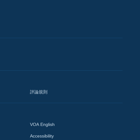
評論規則
VOA English
Accessibility