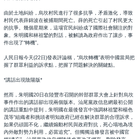
由於土地糾紛，烏坎村民進行了很多抗爭，矛盾激化，導致
村民代表薛錦波在被捕期間死亡。薛的死亡引起了村民更大
的抗爭。幾個星期來，這場官民糾紛成了國際社會關注的對
象。朱明國和林祖鑾的對話，被解讀為政府作出了讓步，事
件出現了“轉機”。
人民日報今天(22日)發表評論稱，“烏坎轉機”表明中國當局把
握了群眾利益的訴求點，把握了問題解決的關鍵點。
*講話出現陰陽版*
然而，朱明國20日在陸豐市召開的幹部群眾大會上針對烏坎
事件作出的講話卻出現兩個版本。汕尾黨政信息網最初公開
的講話重點中提到，朱明國在最後發言中強調林祖鑾和楊色
茂等“組織者和挑頭者明知政府已經在解決群眾的合理訴求，
如果仍頑固不化，繼續煽動村民與政府對抗，死心塌地為境
內外敵對勢力利用，必當追究”。但獨獨這條發言被中國官