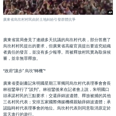
到
國際
檢
經貿
索
廣東省烏坎村村民由於土地糾紛引發群體抗爭
視頻
音頻
每日視頻新聞
廣東省當局會見了連續多天抗議的烏坎村代表，部分答應了
VOA 60秒 (國際)
時事經緯
烏坎村村民提出的要求，但廣東省高級官員提出要追究組織
國語
美國專訊
新聞音頻
者責任的發言，並沒有多少報導。而被釋放村民實為取保候
審，並非無罪釋放。
關注我們
視頻存檔
海外港人
YOUTUBE頻道
港人港心
*政府“讓步” 烏坎“轉機”*
美國透視
廣東省委副書記朱明國星期三單獨同烏坎村代表理事會會長
其他語言網站
建國史話
林祖鑾舉行了“談判”。林祖鑾後來在記者會上說，朱明國口
頭承諾村民的三點要求：交還薛錦波遺體、釋放被捕的其他
廣播節目表
三名村民代表；安排五家國際傳媒機構親驗薛錦波遺體；承
認臨時村代表理事會的地位。烏坎村代表則同意取消原定於
當天進行的遊行。