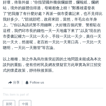
好壞，倚靠外媒：“你指望國外幾個爛媒體，爛報紙，爛網
站，境外的媒體信得過，母豬都會上樹！”鄭雁雄還發表
了“把我撤了有什麼好處？再派一個市委書記來，也不見得比
我好多少。”,“賠就賠吧，政府來賠，當然，羊毛出在羊身
上。”,“你以為請武警不用錢啊，大好幾百個武警、警察駐在
這裡，我們邱市長的錢包一天一天地癟下來了”,以及“現在的
市委書記權力一天比一天小，手段一天比一天少，責任一天
比一天大，然後呢，老百姓一天比一天胃口高，一天比一天
聰明，一天比一天難管”等言論。
以上種種，加之作為烏坎衝突起因的土地問題未能成為本次
談判的重點，使有些村民及網友懷疑官方此舉實為宋江招安
式的懷柔政策，靜待秋後算賬。
分享
Follow us
This item is part of
新聞
中國