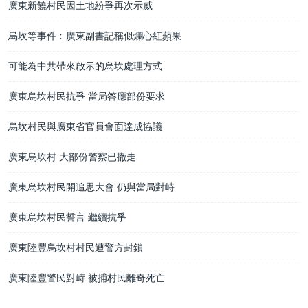
廣東新饒村民因土地紛爭再次示威
烏坎等事件﹕廣東副書記稱似爛心紅蘋果
可能為中共帶來啟示的烏坎處理方式
廣東烏坎村民抗爭 當局答應部份要求
烏坎村民與廣東省官員會面達成協議
廣東烏坎村 大部份警察已撤走
廣東烏坎村民開追思大會 仍與當局對峙
廣東烏坎村民誓言 繼續抗爭
廣東陸豐烏坎村村民遭警方封鎖
廣東陸豐警民對峙 被捕村民離奇死亡