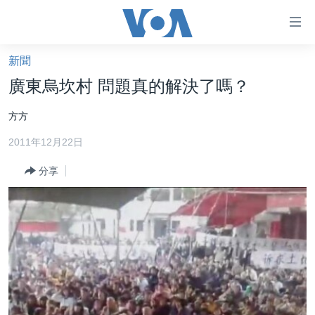
無
障
礙
新聞
主頁
鏈
廣東烏坎村 問題真的解決了嗎？
接
美國大選2024
方方
跳
港澳
轉
2011年12月22日
台灣
到
內
分享
美中關係
容
海外港人
跳
轉
新聞自由
到
揭謊頻道
導
航
美國
跳
中國
轉