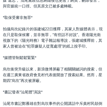
媒“遺忘”。汕尾黨政信息網隨後也更改了網頁，刪除發言，
與官媒統一口徑。但其原文已被多處轉載。
*取保受審非無罪*
拍攝烏坎紀錄片的張建城22日獲釋，其家人對媒體表示，現
在只是取保候審，並非無罪，“有些話不好說”。香港陽光衛
視旗下的《陽光時務》電子雜誌報導說，張建城獲釋前，其
家人曾被迫在“犯罪嫌疑人從寬處理”的紙上按手印。
*媒體管制鬆鬆緊緊*
烏坎衝突升級以來，新浪微博屏蔽了相關關鍵詞的搜索，但
在週三廣東省政府會見村代表後開放了搜索結果。然而，星
期四“烏坎”再次被屏蔽。
*書記發表“汕尾體”演說*
汕尾市書記鄭雁雄在對烏坎事件的公開講話中斥責村民顛倒