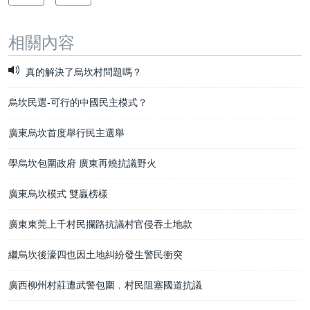
相關內容
真的解決了烏坎村問題嗎？
烏坎民選-可行的中國民主模式？
廣東烏坎首度舉行民主選舉
學烏坎包圍政府 廣東再燒抗議野火
廣東烏坎模式 雙贏榜樣
廣東東莞上千村民攔路抗議村官侵吞土地款
繼烏坎後濠四也因土地糾紛發生警民衝突
廣西柳州村莊遭武警包圍﹐村民阻塞國道抗議