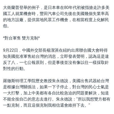
大衛蘭普登舉的例子﹐是日本車在80年代初被指搶走許多美
國工人就業機會時，豐田汽車公司先後在美國幾個失業率高
的地方設廠，提供當地民眾工作機會，在相當程度上化解民
怨。
*對台軍售 雙方克制*
9月22日﹐中國外交部長楊潔箎在紐約出席聯合國大會時得
知美國批准軍售給台灣的消息，立即發表聲明，認為這是違
反了八．一七公報原則，但是事後並沒有像以往一樣採取針
對性的行動。
羅徹斯特理工學院歷史教授朱永德說，美國出售武器給台灣
是根據台灣關係法，如果一下子停止，對台灣的民心士氣是
一大打擊，加上中美都有各自比較急迫的問題要解決，知道
不能全按自己的意志去進行。朱永德說："所以我想雙方都有
一點克制，而且這個克制我相信還會維持下去。"