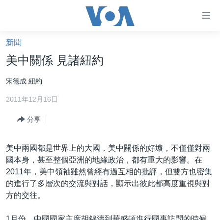
無
障
礙
新聞
主頁
鏈
美中關係 見諸紐約
接
美國大選2024
宋德成 紐約
跳
港澳
轉
2011年12月16日
台灣
到
內
分享
美中關係
容
海外港人
跳
美中兩國都是世界上的大國，美中關係的好壞，不僅僅對兩
轉
新聞自由
國本身，甚至整個亞洲的地緣政治，都有重大的影響。在
到
2011年，美中領袖雖然曾經有過互相的批評，但雙方也密集
揭謊頻道
導
的進行了多層次的交流與對話，顯示出彼此都高度重視與對
航
美國
方的交往。
跳
中國
轉
1月份，中國國家主席胡錦濤到華盛頓進行國事訪問的時候