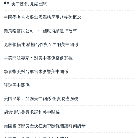
美中關係 見諸紐約
中國學者首次提出國際格局兩超多強概念
美策略諮詢公司：中國應持續進行改革
克林頓描述 積極合作與全面的美中關係
中美問題專家﹕對美中關係空前悲觀
學者指美對台軍售未影響美中關係
評說美中關係
美國民眾﹕加強美中關係 但貿易應強硬
胡錦濤訪美尋求緩和美中關係
美國國防部長蓋茨在美中關係關鍵時刻訪華