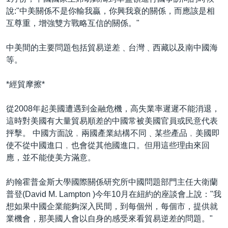
到
國際
說:"中美關係不是你輸我贏，你興我衰的關係，而應該是相
檢
互尊重，增強雙方戰略互信的關係。"
經貿
索
視頻
中美間的主要問題包括貿易逆差﹑台灣﹑西藏以及南中國海
等。
音頻
每日視頻新聞
VOA 60秒 (國際)
時事經緯
*經貿摩擦*
國語
美國專訊
新聞音頻
從2008年起美國遭遇到金融危機，高失業率遲遲不能消退，
關注我們
視頻存檔
海外港人
這時對美國有大量貿易順差的中國常被美國官員或民意代表
抨擊。 中國方面說﹐兩國產業結構不同﹑某些產品﹐美國即
YOUTUBE頻道
港人港心
使不從中國進口﹐也會從其他國進口。但用這些理由來回
美國透視
應，並不能使美方滿意。
其他語言網站
建國史話
約翰霍普金斯大學國際關係研究所中國問題部門主任大衛蘭
廣播節目表
普登(David M. Lampton )今年10月在紐約的座談會上說："我
想如果中國企業能夠深入民間，到每個州，每個市，提供就
業機會，那美國人會以自身的感受來看貿易逆差的問題。"