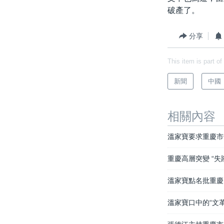
破產了。
分享
This item is part of
新聞
中國
相關內容
溫家寶要求重慶市
重慶高層突變 “失
溫家寶點名批重慶
溫家寶口中的“文革