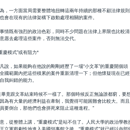
為，一方面當局需要整體地扭轉這兩年持續的那種不顧法律規則
也會在現有的法律架構下啟動處理相關的案件。
事情既有強烈的政治色彩，同時不少問題在法律上界限也比較清
意愿去處理這些案件，否則無法交代。
重慶模式”或有阻力*
凡說，如果能夠在他說的剛剛經歷了一場“小文革”的重慶開個頭
全國範圍內把這些積累的案件重新清理一下；但他懷疑現在已經
自我糾錯的能力。
在畢竟跟文革結束時候不一樣了。那個時候反正無論誰都窮，要
因為有大量的經濟利益在牽制，我覺得可能困難會比較大。而且
員要倒台，那他們也會拼死來阻止這種進程。”
意，從整體上講，“重慶模式”是站不住了。人民大學的政治學教
王立軍戲劇性地進入美國領事館之後，“重慶模式”就已經以內部