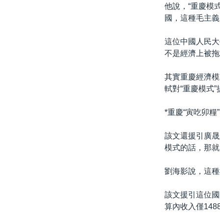
國際
到
他說，“重慶模
檢
國，這種毛主義
經貿
索
視頻
這位中國人民大
不是經濟上被拖
音頻
每日視頻新聞
VOA 60秒 (國際)
時事經緯
其實重慶經濟模
軾對“重慶模式
美國專訊
新聞音頻
視頻存檔
海外港人
*重慶“寅吃卯糧
YOUTUBE頻道
港人港心
該文還援引廣晟
美國透視
模式的話，那就
建國史話
劉海影說，這種
廣播節目表
該文援引這位國
算內收入僅14