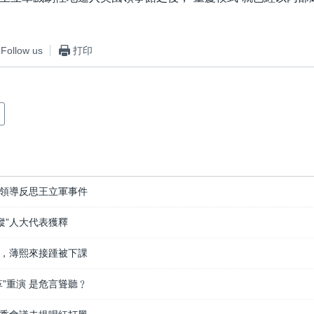
Follow us
打印
領導反思王立軍事件
蹤”人大代表獲釋
，薄熙來接踵被下課
”重演 是危言聳聽﹖