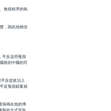
、無視程序的執
楚，因此他相信
，平反這些冤假
腐敗的中國的司
想平反從政治上
平反冤假錯案就
授張鳴在他的博
爆裂的方式宣告