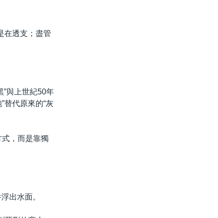
是在透支；盡管
”與上世紀50年
”替代原來的“灰
方式，而是靠獨
件浮出水面。