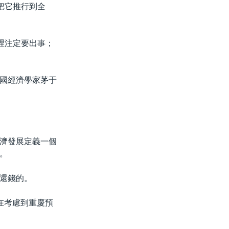
把它推行到全
裡注定要出事；
國經濟學家茅于
濟發展定義一個
。
還錢的。
在考慮到重慶預