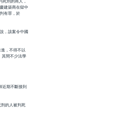
判死刑的商人，
慶建築商在獄中
判有罪，於
說，該案令中國
推進，不得不以
，其間不少法學
師近期不斷接到
死刑的人被判死