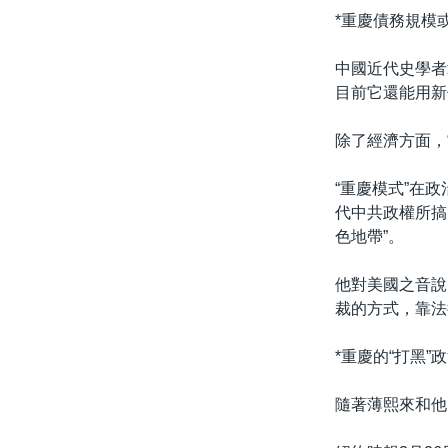
*重慶債務規模
中國近代史學者
目前它還能用新
除了經濟方面，
“重慶模式”在
代中共政權所搞
色地帶”。
他對美國之音說
裁的方式，靠法
*重慶的“打黑”
隨著薄熙來和他