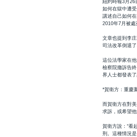
紐約時報3月2
如何在獄中遭受
講述自己如何在
2010年7月被
文章也提到李庄
司法改革倒退了
這位法學家在他
檢察院撤訴告終
界人士都發表了
*賀衛方：重慶
而賀衛方在對美
求訴，或希望他
賀衛方說：“看
刑。這種情況是