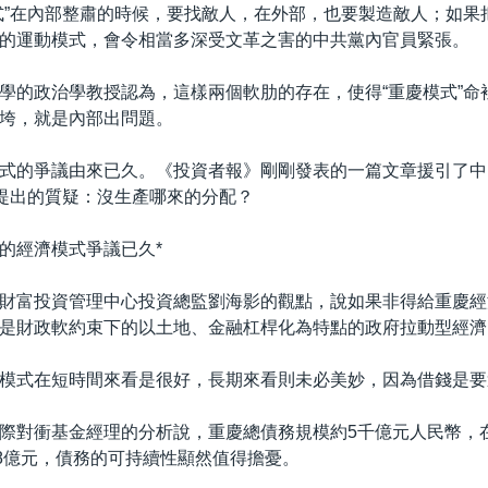
式”在內部整肅的時候，要找敵人，在外部，也要製造敵人；如果
的運動模式，會令相當多深受文革之害的中共黨內官員緊張。
學的政治學教授認為，這樣兩個軟肋的存在，使得“重慶模式”命
垮，就是內部出問題。
式的爭議由來已久。《投資者報》剛剛發表的一篇文章援引了中
”提出的質疑：沒生產哪來的分配？
”的經濟模式爭議已久*
財富投資管理中心投資總監劉海影的觀點，說如果非得給重慶經
是財政軟約束下的以土地、金融杠桿化為特點的政府拉動型經濟
模式在短時間來看是很好，長期來看則未必美妙，因為借錢是要
際對衝基金經理的分析說，重慶總債務規模約5千億元人民幣，
88億元，債務的可持續性顯然值得擔憂。