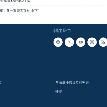
委會議未提唱紅打黑
軍﹖又一重慶高官被“拿下”
關注我們
檔
粵語廣播節目及頻率表
介
播客