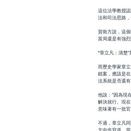
這位法學教授認
法和司法思路，
賀衛方說，這個
當局還是有強烈
*章立凡：清楚“
而歷史學家章立
錯案，應該是在
法系統是否還有
他說：“因為現
解決就行。現在
意味著有一批官
不過，章立凡同
文中也寫道，當