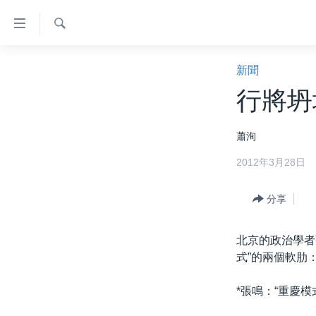
無
障
礙
檢
主頁
索
新聞
鏈
美國大選2024
行將坍
接
港澳
跳
蕭洵
轉
台灣
到
2012年3月28日
美中關係
內
容
海外港人
分享
跳
新聞自由
轉
到
北京的政治學者
揭謊頻道
導
式”的兩個軟肋
美國
航
跳
*張鳴：“重慶模
中國
轉