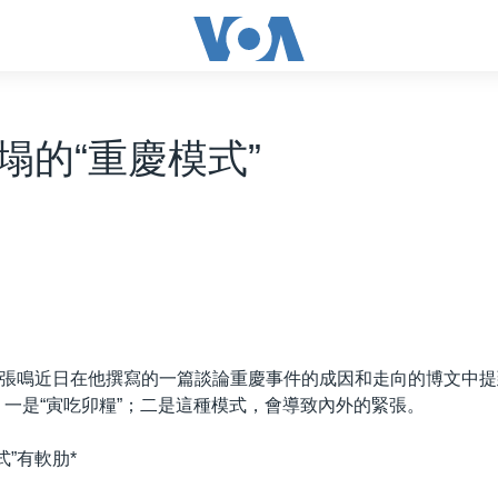
塌的“重慶模式”
張鳴近日在他撰寫的一篇談論重慶事件的成因和走向的博文中提
：一是“寅吃卯糧”；二是這種模式，會導致內外的緊張。
式”有軟肋*