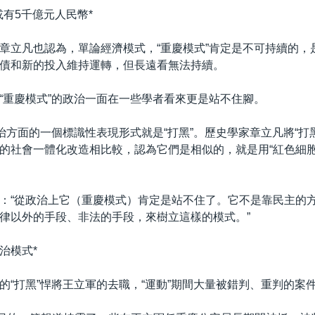
或有5千億元人民幣*
章立凡也認為，單論經濟模式，“重慶模式”肯定是不可持續的，
債和新的投入維持運轉，但長遠看無法持續。
“重慶模式”的政治一面在一些學者看來更是站不住腳。
政治方面的一個標識性表現形式就是“打黑”。歷史學家章立凡將“打黑
的社會一體化改造相比較，認為它們是相似的，就是用“紅色細胞
：“從政治上它（重慶模式）肯定是站不住了。它不是靠民主的
律以外的手段、非法的手段，來樹立這樣的模式。”
政治模式*
的“打黑”悍將王立軍的去職，“運動”期間大量被錯判、重判的案