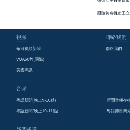
張德江主持重慶市
跟隨黃奇帆追王立
視頻
聯絡我們
每日視頻新聞
聯絡我們
VOA60秒(國際)
美國專訊
音頻
粵語新聞(晚上9-10點)
新聞音頻存
粵語新聞(晚上10-11點)
粵語節目簡
新聞報導