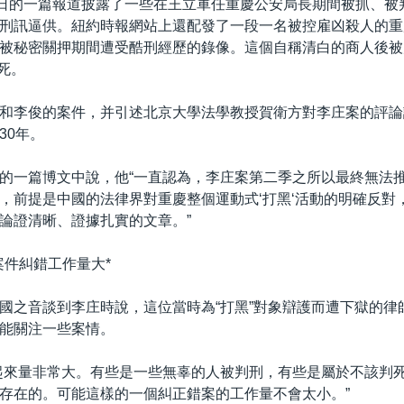
6日的一篇報道披露了一些在王立軍任重慶公安局長期間被抓、被
刑訊逼供。紐約時報網站上還配發了一段一名被控雇凶殺人的重
被秘密關押期間遭受酷刑經歷的錄像。這個自稱清白的商人後被
處死。
和李俊的案件，并引述北京大學法學教授賀衛方對李庄案的評論
30年。
的一篇博文中說，他“一直認為，李庄案第二季之所以最終無法
，前提是中國的法律界對重慶整個運動式‘打黑‘活動的明確反對
論證清晰、證據扎實的文章。”
案件糾錯工作量大*
國之音談到李庄時說，這位當時為“打黑”對象辯護而遭下獄的律
能關注一些案情。
起來量非常大。有些是一些無辜的人被判刑，有些是屬於不該判
存在的。可能這樣的一個糾正錯案的工作量不會太小。”