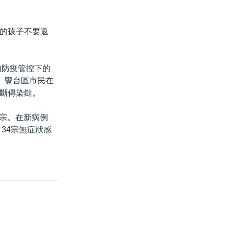
的孩子不要返
的防疫管控下的
。豐台區市民在
斷傳染鏈。
3宗。在新病例
34宗無症狀感