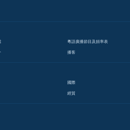
檔
粵語廣播節目及頻率表
介
播客
國際
經貿