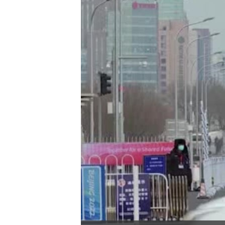
國際
到
檢
經貿
索
視頻
音頻
每日視頻新聞
VOA 60秒 (國際)
時事經緯
美國專訊
新聞音頻
視頻存檔
海外港人
YOUTUBE頻道
港人港心
美國透視
建國史話
廣播節目表