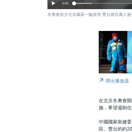
0:00
冬奧會前夕北京爆新一輪疫情 豐台兩百萬人被
彈出播放器
在北京冬奧會開
施，希望遏制住
中國國家衛健委
區。豐台的約2