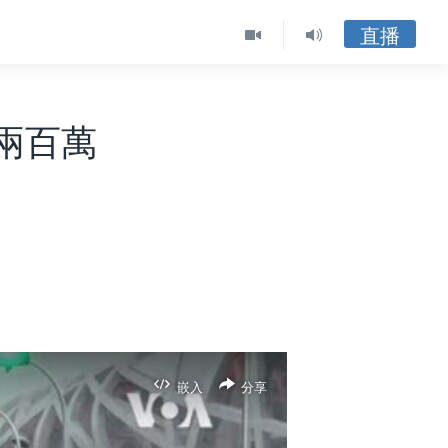
直播
兩百萬
嵌入
分享