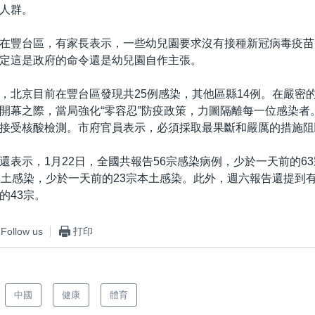
人群。
在豐台區，有家長表示，一些幼兒園要求沒有接種新冠病毒疫苗
定這是政府的命令還是幼兒園自作主張。
，北京目前在豐台區發現共25例感染，其他區縣14例。在嚴密
開幕之際，當局強化“零容忍”防疫政策，力圖隔離每一位感染者
接受核酸檢測。市府官員表示，必須採取最果斷和嚴厲的措施阻
還表示，1月22日，全國共報告56宗感染病例，少於一天前的6
本土感染，少於一天前的23宗本土感染。此外，週六報告還提到有
的43宗。
Follow us
打印
中國
健康
體育