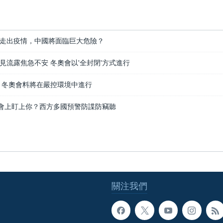
走出疫情，中國將面臨巨大危險？
見流露焦急不安 冬奧會以'全封閉'方式進行
 冬奧會料將在嚴控環境中進行
奧會上盯上你？西方多國預警防諜防竊聽
關注我們