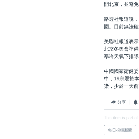
開北京，並避免
路透社報道說，
園。目前無法確
美聯社報道表示
北京冬奧會準備
寒冷天氣下排隊
中國國家衛健委
中，19宗屬於
染，少於一天前
分享
This item is part of
每日視頻新聞