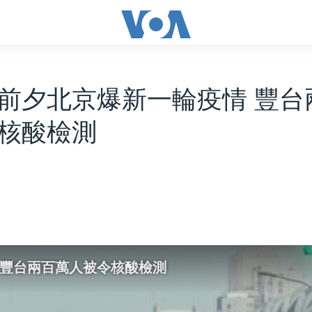
前夕北京爆新一輪疫情 豐台
核酸檢測
 豐台兩百萬人被令核酸檢測