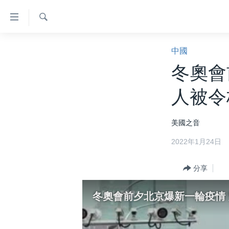
無
障
礙
檢
主頁
索
中國
鏈
美國大選2024
冬奧會
接
港澳
跳
人被令
轉
台灣
到
美中關係
美國之音
內
容
海外港人
2022年1月24日
跳
新聞自由
轉
分享
到
揭謊頻道
導
美國
冬奧會前夕北京爆新一輪疫情
航
跳
中國
轉