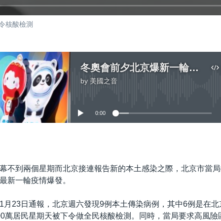
令核酸檢測
冬奧會前夕北京爆新一輪疫情 豐台兩百萬人被令核酸檢測
by
美國之音
No media source currently available
0:00
嵌入
幕不到兩個星期而北京接連報告新的本土感染之際，北京市當局
最新一輪疫情爆發。
1月23日通報，北京週六發現9例本土傳染病例，其中6例是在
00萬居民星期天被下令做全民核酸檢測。同時，當局要求高風險