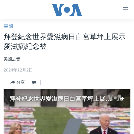
無
障
礙
美國
主頁
鏈
拜登紀念世界愛滋病日白宮草坪上展示
接
美國大選2024
愛滋病紀念被
跳
港澳
轉
美國之音
台灣
到
2024年12月2日
內
美中關係
容
分享
海外港人
跳
轉
新聞自由
拜登紀念世界愛滋病日白宮草坪上展示愛滋病紀念被
到
揭謊頻道
導
航
美國
跳
中國
轉