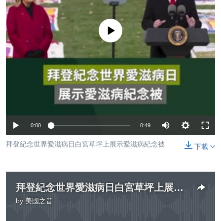
到
國際
檢
經貿
索
No media source currently available
視頻
音頻
每日視頻新聞
VOA 60秒 (國際)
時事經緯
國語
美國專訊
新聞音頻
關注我們
視頻存檔
海外港人
0:00
0:49
YOUTUBE頻道
港人港心
拜登紀念世界愛滋病日白宮草坪上展示愛滋病紀念被
下載
美國透視
其他語言網站
建國史話
廣播節目表
拜登紀念世界愛滋病日白宮草坪上展示愛滋病紀念被
by
美國之音
No media source currently available