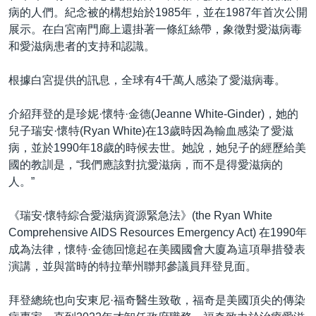
病的人們。紀念被的構想始於1985年，並在1987年首次公開
展示。在白宮南門廊上還掛著一條紅絲帶，象徵對愛滋病毒
和愛滋病患者的支持和認識。
根據白宮提供的訊息，全球有4千萬人感染了愛滋病毒。
介紹拜登的是珍妮·懷特·金德(Jeanne White-Ginder)，她的
兒子瑞安·懷特(Ryan White)在13歲時因為輸血感染了愛滋
病，並於1990年18歲的時候去世。她說，她兒子的經歷給美
國的教訓是，“我們應該對抗愛滋病，而不是得愛滋病的
人。”
《瑞安‧懷特綜合愛滋病資源緊急法》(the Ryan White
Comprehensive AIDS Resources Emergency Act) 在1990年
成為法律，懷特·金德回憶起在美國國會大廈為這項舉措發表
演講，並與當時的特拉華州聯邦參議員拜登見面。
拜登總統也向安東尼·福奇醫生致敬，福奇是美國頂尖的傳染