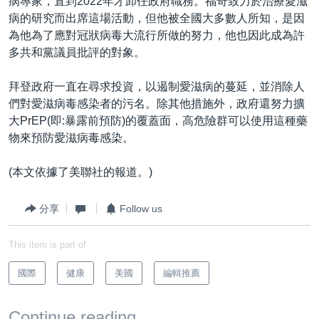
病專家，直到2022年才卸任政府職務。福奇致力於治療愛滋
病的研究而出席這場活動，但他被全國大多數人所知，是因
為他為了應對冠狀病毒大流行所做的努力，他也因此成為許
多共和黨議員批評的對象。
拜登政府一直在尋求投資，以遏制愛滋病的蔓延，並消除人
們對愛滋病毒感染者的污名。除其他措施外，政府還努力擴
大PrEP(即:暴露前預防)的覆蓋面，高危險群可以使用這種藥
物來預防愛滋病毒感染。
(本文依據了美聯社的報道。)
分享
Follow us
This item is part of
國際
健康
美國
編輯推薦
Continue reading