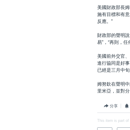
美國財政部長姆
施有目標和有意
反應。”
財政部的聲明說
易”，“再則，
美國前外交官、大
進行協同是好事
已經是三月中旬
姆努欽在聲明中
里米亞，並對分
分享
This item is part of