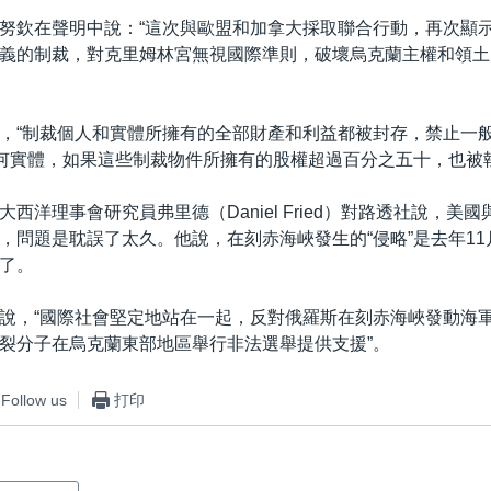
努欽在聲明中說：“這次與歐盟和加拿大採取聯合行動，再次顯
義的制裁，對克里姆林宮無視國際準則，破壞烏克蘭主權和領土
，“制裁個人和實體所擁有的全部財產和利益都被封存，禁止一
任何實體，如果這些制裁物件所擁有的股權超過百分之五十，也被
西洋理事會研究員弗里德（Daniel Fried）對路透社說，美
，問題是耽誤了太久。他說，在刻赤海峽發生的“侵略”是去年1
了。
說，“國際社會堅定地站在一起，反對俄羅斯在刻赤海峽發動海
裂分子在烏克蘭東部地區舉行非法選舉提供支援”。
Follow us
打印