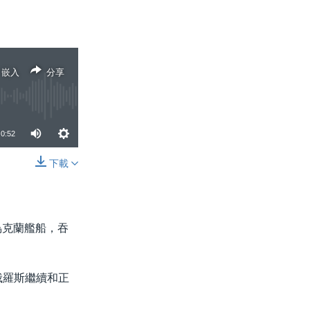
嵌入
分享
0:52
下載
分享
烏克蘭艦船，吞
俄羅斯繼續和正