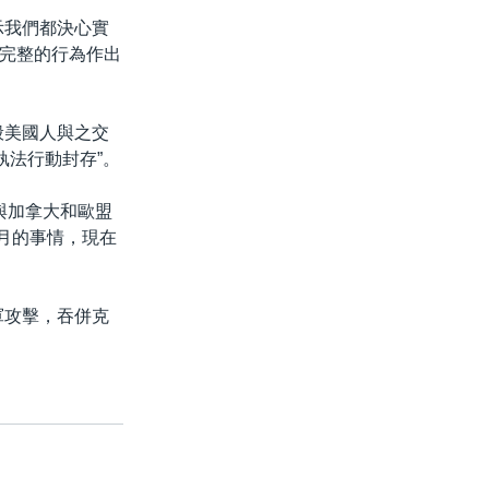
示我們都決心實
完整的行為作出
般美國人與之交
執法行動封存”。
國與加拿大和歐盟
1月的事情，現在
軍攻擊，吞併克