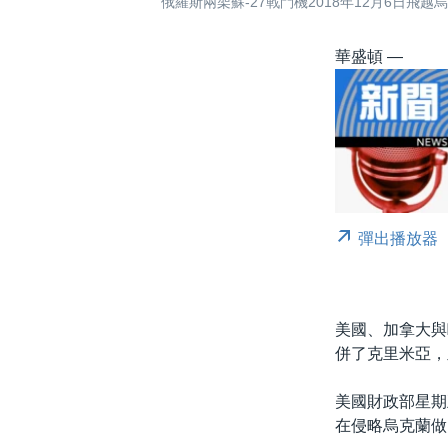
俄羅斯兩架蘇-27戰鬥機2018年12月6日飛
華盛頓 —
彈出播放器
美國、加拿大與
併了克里米亞，
美國財政部星期
在侵略烏克蘭做