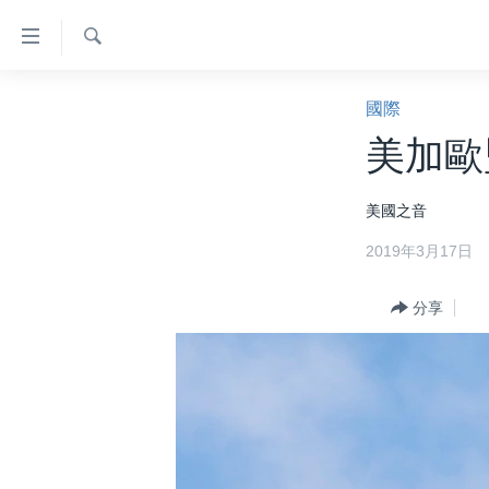
無
障
礙
檢
主頁
索
國際
鏈
美國大選2024
美加歐
接
港澳
跳
美國之音
轉
台灣
到
2019年3月17日
美中關係
內
容
海外港人
分享
跳
新聞自由
轉
到
揭謊頻道
導
美國
航
跳
中國
轉