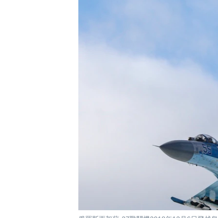
國際
到
檢
經貿
索
視頻
音頻
每日視頻新聞
VOA 60秒 (國際)
時事經緯
美國專訊
新聞音頻
視頻存檔
海外港人
YOUTUBE頻道
港人港心
美國透視
建國史話
廣播節目表