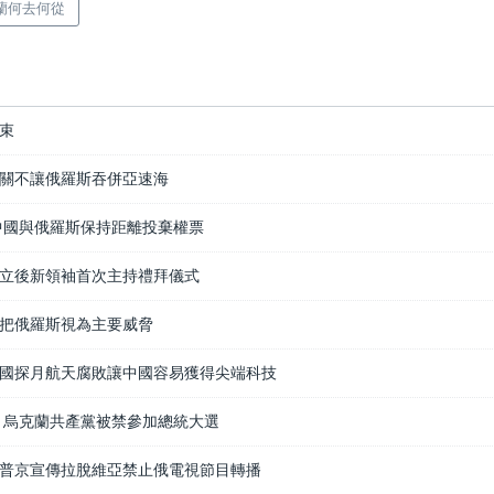
蘭何去何從
束
關不讓俄羅斯吞併亞速海
中國與俄羅斯保持距離投棄權票
立後新領袖首次主持禮拜儀式
把俄羅斯視為主要威脅
國探月航天腐敗讓中國容易獲得尖端科技
 烏克蘭共產黨被禁參加總統大選
普京宣傳拉脫維亞禁止俄電視節目轉播