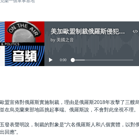
越烏克蘭一個軍事基地
美加歐盟制裁俄羅斯侵犯烏克蘭主權
by
美國之音
No media source currently available
0:00
嵌入
歐盟宣佈對俄羅斯實施制裁，理由是俄羅斯2018年攻擊了三艘
並在烏克蘭東部地區挑起事端。俄羅斯說，不會對此坐視不理。
五發表聲明說，制裁的對象是“六名俄羅斯人和八個實體，以對
出回應”。