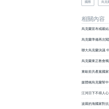
國際
烏克
相關內容
烏克蘭宣布戒嚴結
烏克蘭準備再次闖
聯大烏克蘭決議 
烏克蘭東正教會獨
東歐前共產黨國家
媒體稱烏克蘭幫中
江河日下不得人心
波羅的海國家對抗