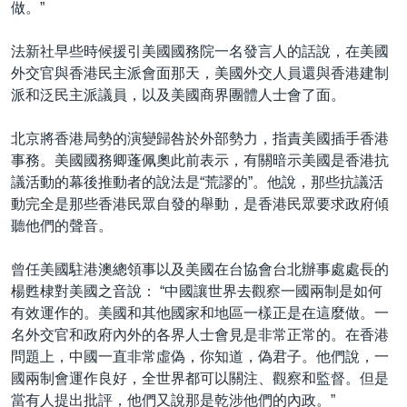
做。”
法新社早些時候援引美國國務院一名發言人的話說，在美國
外交官與香港民主派會面那天，美國外交人員還與香港建制
派和泛民主派議員，以及美國商界團體人士會了面。
北京將香港局勢的演變歸咎於外部勢力，指責美國插手香港
事務。美國國務卿蓬佩奧此前表示，有關暗示美國是香港抗
議活動的幕後推動者的說法是“荒謬的”。他說，那些抗議活
動完全是那些香港民眾自發的舉動，是香港民眾要求政府傾
聽他們的聲音。
曾任美國駐港澳總領事以及美國在台協會台北辦事處處長的
楊甦棣對美國之音說： “中國讓世界去觀察一國兩制是如何
有效運作的。美國和其他國家和地區一樣正是在這麼做。一
名外交官和政府內外的各界人士會見是非常正常的。在香港
問題上，中國一直非常虛偽，你知道，偽君子。他們說，一
國兩制會運作良好，全世界都可以關注、觀察和監督。但是
當有人提出批評，他們又說那是乾涉他們的內政。”