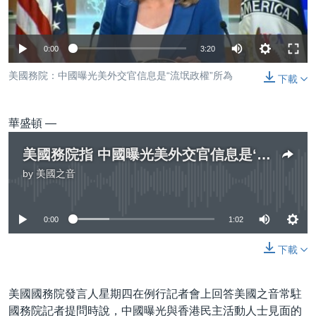
到
國際
檢
經貿
索
0:00
3:20
視頻
美國務院：中國曝光美外交官信息是“流氓政權”所為
下載
音頻
每日視頻新聞
VOA 60秒 (國際)
時事經緯
華盛頓 —
國語
美國專訊
新聞音頻
美國務院指 中國曝光美外交官信息是‘流氓政權’行為
關注我們
視頻存檔
海外港人
by
美國之音
No media source currently available
YOUTUBE頻道
港人港心
美國透視
0:00
1:02
其他語言網站
建國史話
下載
廣播節目表
美國國務院發言人星期四在例行記者會上回答美國之音常駐
國務院記者提問時說，中國曝光與香港民主活動人士見面的