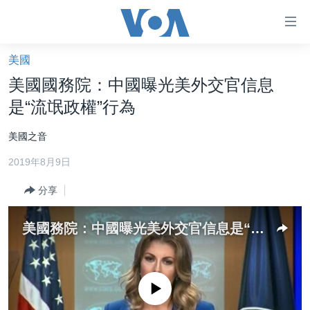
無
障
礙
美國
主頁
鏈
美國國務院：中國曝光美外交官信息
接
美國大選2024
是“流氓政權”行為
跳
港澳
轉
美國之音
台灣
到
2019年8月9日
內
美中關係
容
分享
海外港人
跳
轉
新聞自由
美國務院：中國曝光美外交官信息是“流氓政權”所為
到
揭謊頻道
導
航
美國
跳
No media source currently available
中國
轉