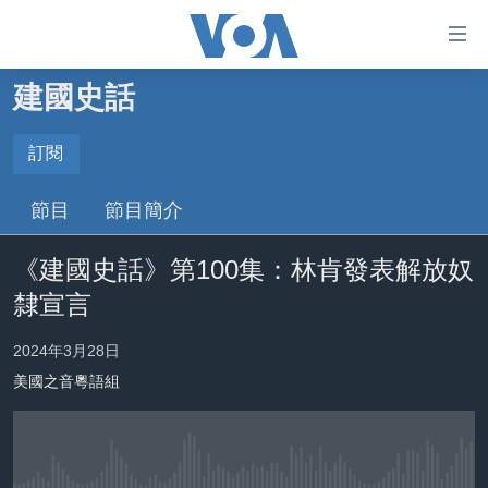
無
障
礙
建國史話
主頁
鏈
接
美國大選2024
訂閱
跳
訂閱
港澳
節目
節目簡介
轉
台灣
到
Spotify
《建國史話》第100集：林肯發表解放奴
內
美中關係
容
隸宣言
海外港人
跳
訂閱
轉
新聞自由
2024年3月28日
到
美國之音粵語組
揭謊頻道
導
航
美國
跳
中國
轉