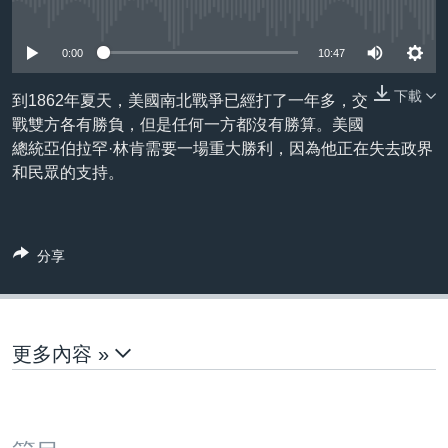
到
No media source currently available
國際
檢
經貿
0:00
10:47
索
視頻
下載
到1862年夏天，美國南北戰爭已經打了一年多，交
戰雙方各有勝負，但是任何一方都沒有勝算。美國
音頻
每日視頻新聞
總統亞伯拉罕·林肯需要一場重大勝利，因為他正在失去政界
VOA 60秒 (國際)
時事經緯
和民眾的支持。
國語
美國專訊
新聞音頻
關注我們
視頻存檔
海外港人
分享
YOUTUBE頻道
港人港心
美國透視
其他語言網站
建國史話
更多內容 »
廣播節目表