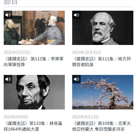
節目
2025年2月23日
2024年10月31日
《建國史話》 第112集：李將軍
《建國史話》第111集：南方邦
向軍隊投降
聯首都陷落
2024年9月9日
2024年8月13日
《建國史話》第110集：林肯贏
《建國史話》第109集：北軍火
得1864年總統大選
燒亞特蘭大 奪回雪蘭多河谷