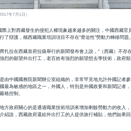
017年7月1日）
國際上對西藏發生的侵犯人權現象越來越多的關注，中國西藏官員
行了辯護，稱西藏職業培訓項目不存在“脅迫性”勞動力轉移問題
齊扎拉在西藏首府拉薩舉行的新聞發布會上說，“（西藏）不存
強烈的願望外出打工，老百姓有強烈的願望想去學技術，政府順
是由中國國務院新聞辦公室組織的，非常罕見地允許外國記者參
國最為敏感的地區之一，外國人，特別是外國政要和新聞記者，
嚴格控制。
地方政府關心的是通過職業技術培訓來增加剩餘勞動力的收入，
介紹說，西藏政府還給外出打工的人提供旅行補貼，他們如果回