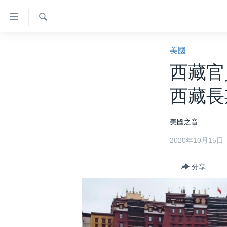
無
障
礙
檢
主頁
索
美國
鏈
美國大選2024
西藏官
接
港澳
跳
西藏長
轉
台灣
到
美中關係
美國之音
內
容
海外港人
2020年10月15日
跳
新聞自由
轉
分享
到
揭謊頻道
導
美國
航
跳
中國
轉