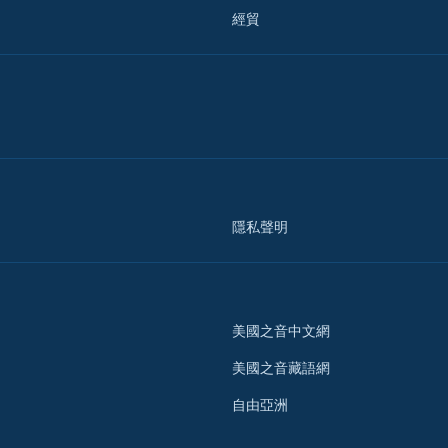
經貿
隱私聲明
美國之音中文網
美國之音藏語網
自由亞洲