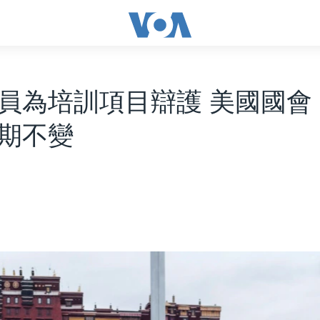
員為培訓項目辯護 美國國會
期不變