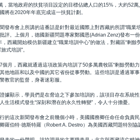
1萬，當地政府的扶貧項目設定的目標佔總人口的15%，大約52
國將在2020年年底完成這一扶貧計劃。
聞發布會上所講的這番話是針對最近國際上對西藏的所謂“職業培
評。上個月，德國新疆問題專家鄭國恩(Adrian Zenz)發布
20年，西藏開始模仿新疆建立“職業培訓中心”的做法，對藏區“剩餘
軍旅式培訓”。
7個月，西藏就通過這項政策內培訓了50多萬農牧區“剩餘勞動力
其他地區和以及中國的其它省份從事勞動。這些培訓是通過軍事
警教官的監督，身著迷彩服。
證據顯示，學員們是在脅迫之下參加培訓的，該項目存在系統性
人生活模式發生“深刻和潛在的永久性轉變”，令人十分擔憂。
行的這次新聞發布會之前幾個小時，美國國務卿任命任命負責民
羅伯特·德斯特羅（Robert A. Destro）為美國西藏問題特別
發表的一份聲明，該協調員的主要職責是：北京與西藏流亡精神