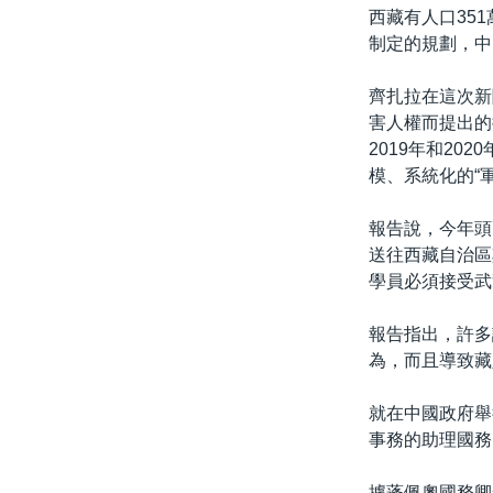
西藏有人口35
制定的規劃，中
齊扎拉在這次新
害人權而提出的批
2019年和20
模、系統化的“
報告說，今年頭
送往西藏自治區
學員必須接受武
報告指出，許多
為，而且導致藏
就在中國政府舉
事務的助理國務卿
據蓬佩奧國務卿