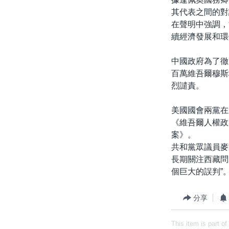
其代表之間的對
在聲明中強調，
續經濟發展和環
中國政府為了徹
百萬維吾爾穆斯
烈譴責。
美國國會兩黨在
《維吾爾人權政
案》。
共和黨眾議員麥戈
長期關注西藏問
個巨大的誤判”
分享
This item is part of