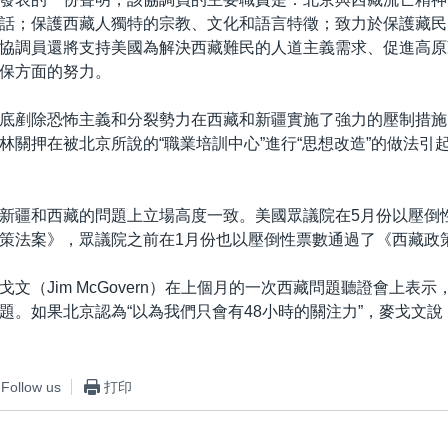
話；保護西藏人獨特的宗教、文化和語言特徵；致力於保護藏民
協調員還將支持美國為解決西藏難民的人道主義需求、促進高原
保方面的努力。
底剷除恐怖主義和分裂勢力在西藏和新疆實施了強力的壓制措施
林關押在被北京所說的“職業培訓中心”進行“思想改造”的做法引
新疆和西藏的問題上立場高度一致。美國眾議院在5月份以壓倒
策法案》，眾議院之前在1月份也以壓倒性票數通過了《西藏政
文（Jim McGovern）在上個月的一次西藏問題聽證會上表
題。如果北京認為“以為我們只會有48小時的關注力”，麥戈文說
。
Follow us
打印