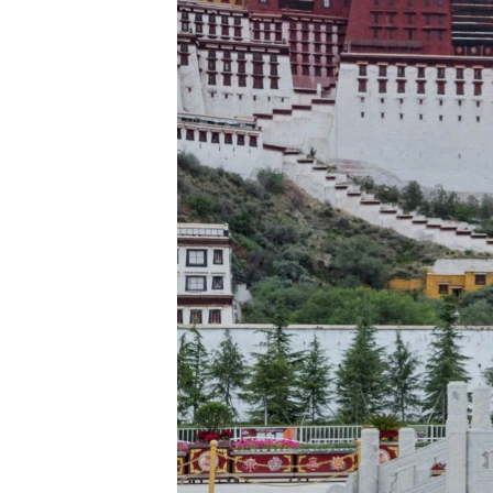
國際
到
檢
經貿
索
視頻
音頻
每日視頻新聞
VOA 60秒 (國際)
時事經緯
美國專訊
新聞音頻
視頻存檔
海外港人
YOUTUBE頻道
港人港心
美國透視
建國史話
廣播節目表