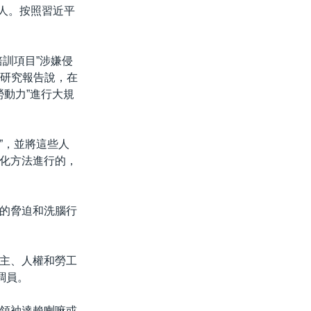
萬人。按照習近平
訓項目”涉嫌侵
一份研究報告說，在
勞動力”進行大規
”，並將這些人
化方法進行的，
的脅迫和洗腦行
主、人權和勞工
協調員。
領袖達賴喇嘛或