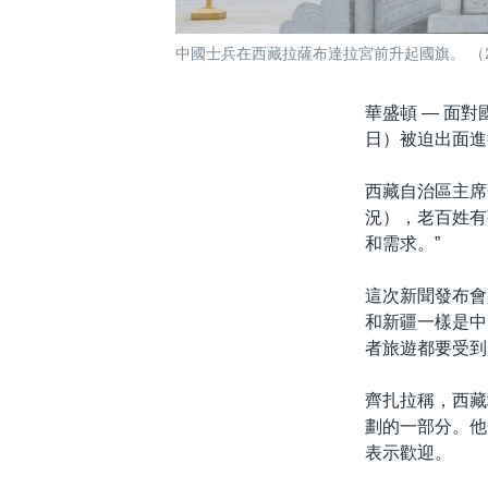
中國士兵在西藏拉薩布達拉宮前升起國旗。 （2
華盛頓 —
面對
日）被迫出面進
西藏自治區主席
況），老百姓有
和需求。”
這次新聞發布會
和新疆一樣是中
者旅遊都要受到
齊扎拉稱，西藏
劃的一部分。他
表示歡迎。