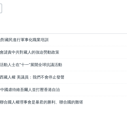
始對藏民進行軍事化職業培訓
會譴責中共對藏人的強迫勞動政策
活動人士在"十一"展開全球抗議活動
西藏人權 美議員：我們不會停止發聲
責中國虐待維吾爾人並打壓香港自治
聯合國人權理事會是暴君的勝利、聯合國的難堪