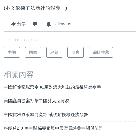
(本文依據了法新社的報導。)
分享
Follow us
This item is part of
中國
國際
經貿
健康
編輯推薦
相關內容
中國解除龍蝦禁令 結束對澳大利亞的最後貿易壁壘
美國議員提案打擊中國芬太尼貿易
中國貨幣政策轉向寬鬆 或仍難挽救經濟頹勢
特朗普2.0 美中關係專家與中國官員談美中關係前景