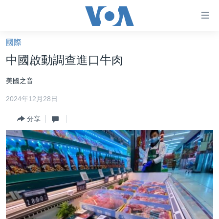
無
障
礙
國際
主頁
鏈
中國啟動調查進口牛肉
接
美國大選2024
美國之音
跳
港澳
轉
2024年12月28日
台灣
到
內
分享
美中關係
容
海外港人
跳
轉
新聞自由
到
揭謊頻道
導
航
美國
跳
中國
轉