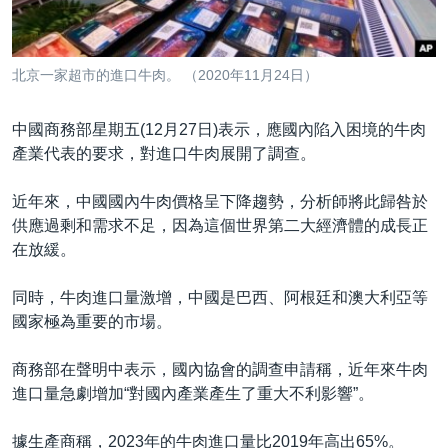
到
國際
檢
經貿
索
北京一家超市的進口牛肉。 （2020年11月24日）
視頻
音頻
每日視頻新聞
中國商務部星期五(12月27日)表示，應國內陷入困境的牛肉
產業代表的要求，對進口牛肉展開了調查。
VOA 60秒 (國際)
時事經緯
國語
美國專訊
新聞音頻
近年來，中國國內牛肉價格呈下降趨勢，分析師將此歸咎於
供應過剩和需求不足，因為這個世界第二大經濟體的成長正
關注我們
視頻存檔
海外港人
在放緩。
YOUTUBE頻道
港人港心
同時，牛肉進口量激增，中國是巴西、阿根廷和澳大利亞等
美國透視
國家極為重要的市場。
其他語言網站
建國史話
商務部在聲明中表示，國內協會的調查申請稱，近年來牛肉
廣播節目表
進口量急劇增加“對國內產業產生了重大不利影響”。
據生產商稱，2023年的牛肉進口量比2019年高出65%。