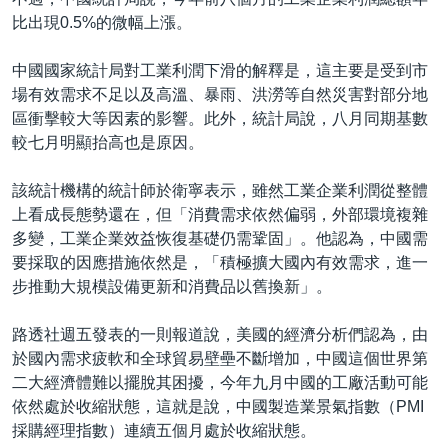
比出現0.5%的微幅上漲。
中國國家統計局對工業利潤下滑的解釋是，這主要是受到市
場有效需求不足以及高溫、暴雨、洪澇等自然災害對部分地
區衝擊較大等因素的影響。此外，統計局說，八月同期基數
較七月明顯抬高也是原因。
該統計機構的統計師於衛寧表示，雖然工業企業利潤從整體
上看成長態勢還在，但「消費需求依然偏弱，外部環境複雜
多變，工業企業效益恢復基礎仍需鞏固」。他認為，中國需
要採取的因應措施依然是，「積極擴大國內有效需求，進一
步推動大規模設備更新和消費品以舊換新」。
路透社週五發表的一則報道說，美國的經濟分析們認為，由
於國內需求疲軟和全球貿易壁壘不斷增加，中國這個世界第
二大經濟體難以擺脫其困擾，今年九月中國的工廠活動可能
依然處於收縮狀態，這就是說，中國製造業景氣指數（PMI
採購經理指數）連續五個月處於收縮狀態。