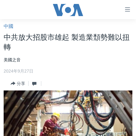
無
障
礙
中國
主頁
鏈
中共放大招股市雄起 製造業頹勢難以扭
接
美國大選2024
轉
跳
港澳
轉
美國之音
台灣
到
2024年9月27日
內
美中關係
容
分享
海外港人
跳
轉
新聞自由
到
揭謊頻道
導
航
美國
跳
中國
轉