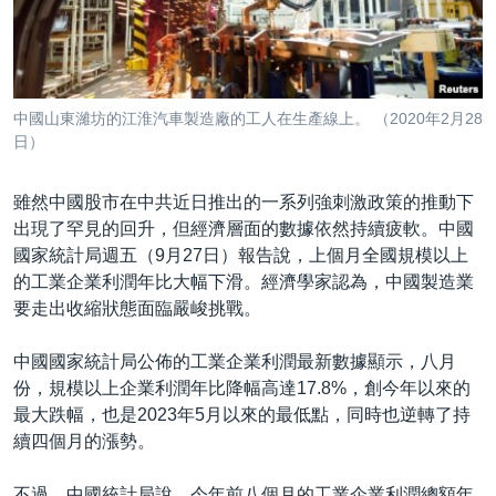
到
國際
檢
經貿
索
視頻
中國山東濰坊的江淮汽車製造廠的工人在生產線上。 （2020年2月28
音頻
每日視頻新聞
日）
VOA 60秒 (國際)
時事經緯
國語
雖然中國股市在中共近日推出的一系列強刺激政策的推動下
美國專訊
新聞音頻
出現了罕見的回升，但經濟層面的數據依然持續疲軟。中國
國家統計局週五（9月27日）報告說，上個月全國規模以上
關注我們
視頻存檔
海外港人
的工業企業利潤年比大幅下滑。經濟學家認為，中國製造業
YOUTUBE頻道
港人港心
要走出收縮狀態面臨嚴峻挑戰。
美國透視
其他語言網站
中國國家統計局公佈的工業企業利潤最新數據顯示，八月
建國史話
份，規模以上企業利潤年比降幅高達17.8%，創今年以來的
最大跌幅，也是2023年5月以來的最低點，同時也逆轉了持
廣播節目表
續四個月的漲勢。
不過，中國統計局說，今年前八個月的工業企業利潤總額年