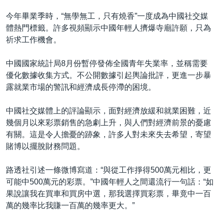
今年畢業季時，“無學無工，只有燒香”一度成為中國社交媒
體熱門標籤。許多視頻顯示中國年輕人擠爆寺廟許願，只為
祈求工作機會。
中國國家統計局8月份暫停發佈全國青年失業率，並稱需要
優化數據收集方式。不公開數據引起輿論批評，更進一步暴
露就業市場的警訊和經濟成長停滯的困境。
中國社交媒體上的評論顯示，面對經濟放緩和就業困難，近
幾個月以來彩票銷售的急劇上升，與人們對經濟前景的憂慮
有關。這是令人擔憂的跡象，許多人對未來失去希望，寄望
賭博以擺脫財務問題。
路透社引述一條微博寫道：“與從工作掙得500萬元相比，更
可能中500萬元的彩票。”中國年輕人之間還流行一句話：“如
果說讓我在買車和買房中選，那我選擇買彩票，畢竟中一百
萬的幾率比我賺一百萬的幾率更大。”