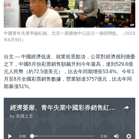
到
國際
檢
經貿
索
視頻
中國青年失業率破紀錄。北京一家購物中心設立一個招聘點。（2023
音頻
每日視頻新聞
年6月9日）
VOA 60秒 (國際)
時事經緯
國語
台北 —
中國經濟低迷、就業前景黯淡，公眾對經濟感到擔憂
美國專訊
新聞音頻
之下，中國8月份彩票銷售額飆升到今年最高，達到529.6億
元人民幣（約72.5億美元），比去年同期增長53.6%。今年1
關注我們
視頻存檔
海外港人
月至8月全國彩票銷售數據，營業額達3757億元，比去年同
YOUTUBE頻道
港人港心
期暴漲51%。
美國透視
其他語言網站
建國史話
經濟萎靡、青年失業中國彩券銷售紅火年增5成3
by
美國之音
廣播節目表
No media source currently available
0:00
3:16