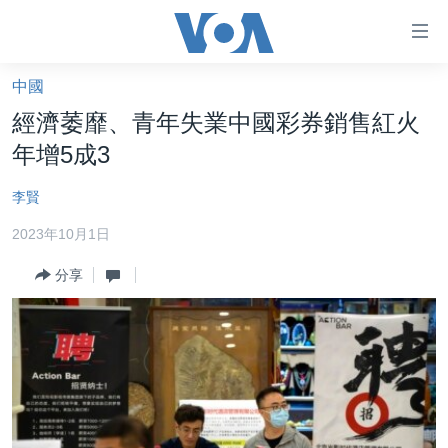
無
障
礙
中國
主頁
鏈
經濟萎靡、青年失業中國彩券銷售紅火
接
美國大選2024
年增5成3
跳
港澳
轉
李賢
台灣
到
2023年10月1日
內
美中關係
容
分享
海外港人
跳
轉
新聞自由
到
揭謊頻道
導
航
美國
跳
中國
轉