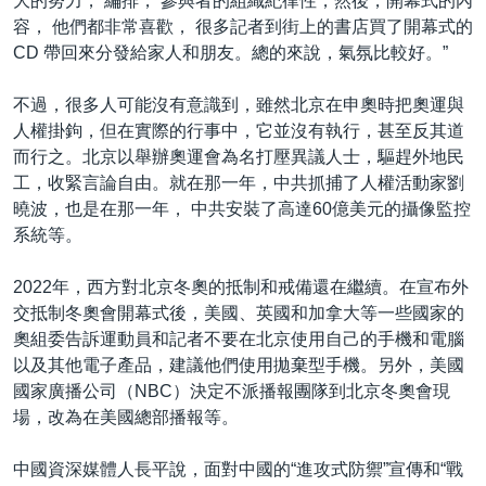
大的努力， 編排， 參與者的組織紀律性，然後，開幕式的內
容， 他們都非常喜歡， 很多記者到街上的書店買了開幕式的
CD 帶回來分發給家人和朋友。總的來說，氣氛比較好。”
不過，很多人可能沒有意識到，雖然北京在申奧時把奧運與
人權掛鉤，但在實際的行事中，它並沒有執行，甚至反其道
而行之。北京以舉辦奧運會為名打壓異議人士，驅趕外地民
工，收緊言論自由。就在那一年，中共抓捕了人權活動家劉
曉波，也是在那一年， 中共安裝了高達60億美元的攝像監控
系統等。
2022年，西方對北京冬奧的抵制和戒備還在繼續。在宣布外
交抵制冬奧會開幕式後，美國、英國和加拿大等一些國家的
奧組委告訴運動員和記者不要在北京使用自己的手機和電腦
以及其他電子產品，建議他們使用拋棄型手機。另外，美國
國家廣播公司（NBC）決定不派播報團隊到北京冬奧會現
場，改為在美國總部播報等。
中國資深媒體人長平說，面對中國的“進攻式防禦”宣傳和“戰