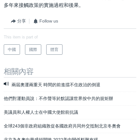
多年來接觸政策的實施過程和後果。
分享
Follow us
This item is part of
中國
國際
體育
相關內容
兩屆奧運兩重天 時間的前進擋不住政治的倒退
他們對運動員說：不作聲等於默認讓世界按中共的規矩辦
美議員和人權人士在中國大使館前抗議
全球243個非政府組織敦促各國政府共同外交抵制北京冬奧會
北京為冬奧向華盛頓開嗆 2022美中關係料難有緩