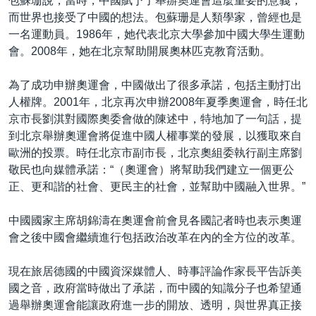
包蘇珊說，當時，中國賦予了舉辦奧運會這麼重要的意義，
而世界也接受了中國的想法。包蘇珊是人類學家，曾經也是
一名運動員。1986年，她代表北京大學參加中國大學生運動
會。2008年，她在北京幫助開展奧林匹克教育活動。
為了成功申辦奧運會，中國做出了很多承諾，包括主動打出
人權牌。2001年，北京再次申辦2008年夏季奧運會，時任北
京市長劉淇對國際奧委會做的陳述中，特地加了一句話，提
到北京舉辦奧運會將促進中國人權事業的發展，以獲取來自
歐洲的投票。時任北京市副市長，北京奧組委執行副主席劉
敬民也向媒體承諾：“（奧運會）將幫助我們建立一個更公
正、更和諧的社會、更民主的社會，並幫助中國融入世界。”
中國國家主席胡錦濤在奧運會前會見各國記者時也表示奧運
會之後中國會繼續進行包括政治改革在內的全方位的改革。
現在旅居德國的中國資深媒體人、時事評論作家長平告訴美
國之音，政府當時做出了承諾，而中國的知識分子也希望通
過舉辦奧運會能讓政府進一步的開放、透明，與世界真正接