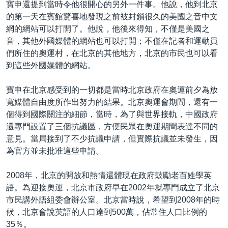
寶申還提到當時令他很開心的另外一件事。他說，他到北京
的第一天在賓館驚喜地發現之前被封鎖很久的美國之音中文
網的網站可以打開了。他說，他後來得知，不僅是美國之
音，其他外國媒體的網站也可以打開；不僅在記者和運動員
們所住的奧運村，在北京的其他地方，北京的市民也可以看
到這些外國媒體的網站。
寶申在北京感受到的一切都是當時北京政府在奧運前夕為放
寬媒體自由度所作出努力的結果。北京奧運會期間，還有一
個得到國際關注的細節，當時，為了與世界接軌，中國政府
還專門設置了三個抗議區，方便民眾在奧運期間表達不同的
意見。當局接到了不少抗議申請，但實際抗議並未發生，因
為官方並未批准這些申請。
2008年，北京的開放和熱情還體現在政府鼓勵老百姓學英
語。為迎接奧運，北京市政府早在2002年就專門成立了北京
市民講外語組委會辦公室。北京當時說，希望到2008年的時
候，北京會說英語的人口達到500萬，佔常住人口比例的
35％。