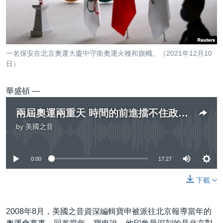
到
國際
檢
經貿
索
視頻
一名保安在北京奧運大廈中守衛奧運火種和旗幟。（2021年12月10
音頻
每日視頻新聞
日）
VOA 60秒 (國際)
時事經緯
國語
華盛頓 —
美國專訊
新聞音頻
兩屆奧運兩重天 時間的前進擋不住政治的倒退
關注我們
視頻存檔
海外港人
by
美國之音
No media source currently available
YOUTUBE頻道
港人港心
美國透視
0:00
17:27
其他語言網站
建國史話
下載
廣播節目表
2008年8月，美國之音資深編輯寶申被派往北京報導當年的