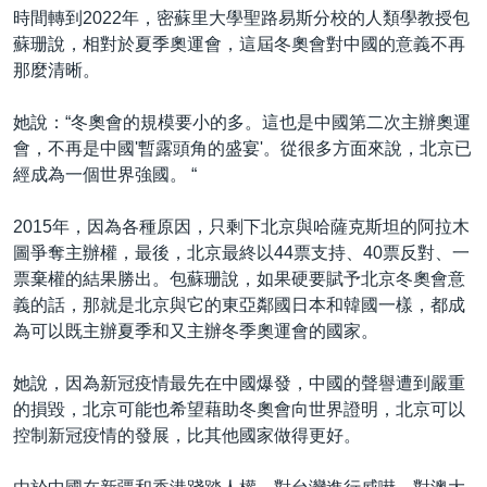
時間轉到2022年，密蘇里大學聖路易斯分校的人類學教授包
蘇珊說，相對於夏季奧運會，這屆冬奧會對中國的意義不再
那麼清晰。
她說：“冬奧會的規模要小的多。這也是中國第二次主辦奧運
會，不再是中國'暫露頭角的盛宴'。從很多方面來說，北京已
經成為一個世界強國。 “
2015年，因為各種原因，只剩下北京與哈薩克斯坦的阿拉木
圖爭奪主辦權，最後，北京最終以44票支持、40票反對、一
票棄權的結果勝出。包蘇珊說，如果硬要賦予北京冬奧會意
義的話，那就是北京與它的東亞鄰國日本和韓國一樣，都成
為可以既主辦夏季和又主辦冬季奧運會的國家。
她說，因為新冠疫情最先在中國爆發，中國的聲譽遭到嚴重
的損毀，北京可能也希望藉助冬奧會向世界證明，北京可以
控制新冠疫情的發展，比其他國家做得更好。