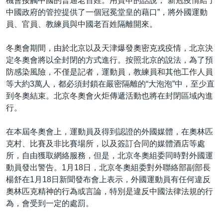
機會接觸中國的普通老百姓。用寶申的話說，“新冠疫情給了
中國政府的管控提供了一個冠冕堂皇的藉口”，將外國運動
員、官員、教練員與中國老百姓隔離開來。
冬奧會期間，由於北京以及天津爆發奧密克戎疫情，北京決
定冬奧會將以全封閉的方式進行。按照北京的說法，為了預
防感染風險，不僅是記者，運動員，教練員和其他工作人員
等大約3萬人，都必須封鎖在嚴密隔離的“大泡泡”中，至少直
到冬奧結束。北京冬奧會火炬傳遞活動也將在封閉區域內進
行。
在本屆冬奧會上，運動員及得到認證的外國媒體，在奧林匹
克村、比賽及非比賽場所，以及簽訂合同的媒體酒店等處
所，自由獲取網絡服務，但是，北京冬奧組委同時對外國運
動員發出警告。1月18日，北京冬奧組委對外聯絡部副部長
楊舒在1月18日新聞發布會上表示，外國運動員有任何違反
奧林匹克精神的行為或言論，特別是違反中國法律法規的行
為，會受到一定的處罰。