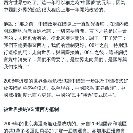
西方世界忽略了。這一年可以稱之為“中國夢”的元年，因為
中國對外界的態度很大程度上那一年開始改變的。
他說：“那之前，中國政府在國際上一直韜光養晦，在國內或
明或暗地向老百姓承諾，一切需要時間。言下之意是民主會
有的，人權也會有的。從北京奧運開始，調子一下子變了：
我們不需要學習西方，我們的體制更好。08年之前，特別流
行這樣的詞：走向世界，與國際接軌。08年之後，這些詞從
官媒中消失了：我們不需要了，是世界走向我們，是國際與
我們接軌。”
2008年爆發的世界金融危機也讓中國進一步認為中國模式好
於美國的華盛頓模式。截至現在，中國認為“東昇西降”，中
國威權制度比西方更好。中國的“民主”勝過“美式民主”。
被世界接納VS 遭西方抵制
2008年的北京奧運會無疑是成功的。來自204個國家和地區
的共1萬多名運動員參加了那一屆奧運會。參加那屆殘奧會