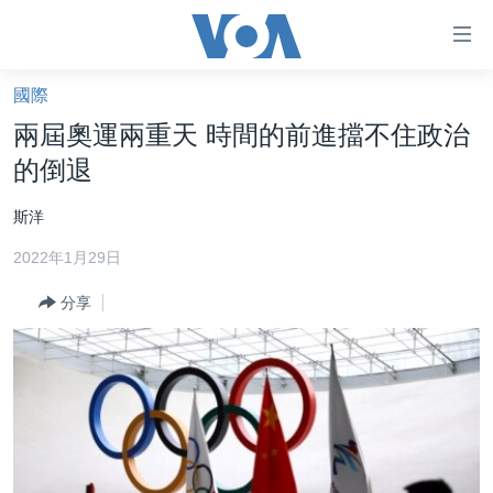
無
障
礙
國際
主頁
鏈
兩屆奧運兩重天 時間的前進擋不住政治
接
美國大選2024
的倒退
跳
港澳
轉
斯洋
台灣
到
2022年1月29日
內
美中關係
容
分享
海外港人
跳
轉
新聞自由
到
揭謊頻道
導
航
美國
跳
中國
轉