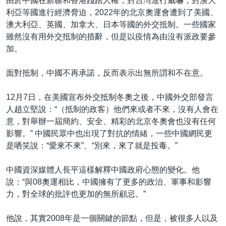
由於中國在新疆和香港踐踏人權，對台灣進行威嚇，對澳大
利亞等國進行經濟脅迫，2022年的北京奧運會遭到了美國、
澳大利亞、英國、加拿大、日本等國的外交抵制。一些國家
雖然沒有用外交抵制的措辭，但是以疫情為由沒有派政要參
加。
面對抵制，中國不再承諾，反而表示出無所謂和不在意。
12月7日，在美國宣布外交抵制冬奧之後，中國外交部發言
人趙立堅說：“（抵制的政客）他們來或者不來，沒有人會在
意，對舉辦一屆簡約、安全、精彩的北京冬奧會也沒有任何
影響。” 中國民眾中也出現了對抗的情緒，一些中國網民更
是哂笑說：“愛來不來”、“別來，來了就是投毒。”
中國資深媒體人長平這樣解釋中國政府心態的變化。他
說：“與08奧運相比，中國擁有了更多的政治、軍事和影響
力，對全球的批評也更加的無所顧忌。”
他說，其實2008年是一個關鍵的節點，但是，被很多人以及