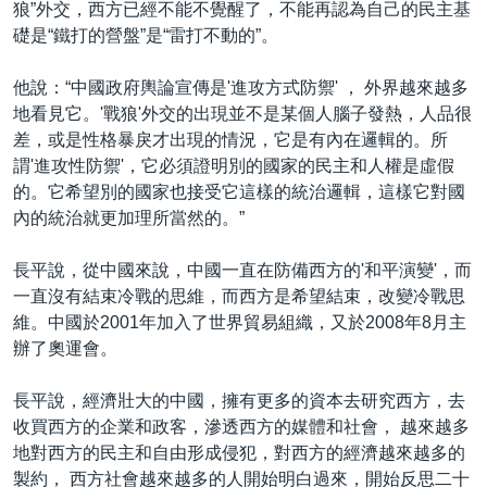
狼”外交，西方已經不能不覺醒了，不能再認為自己的民主基
礎是“鐵打的營盤”是“雷打不動的”。
他說：“中國政府輿論宣傳是'進攻方式防禦' ， 外界越來越多
地看見它。'戰狼'外交的出現並不是某個人腦子發熱，人品很
差，或是性格暴戾才出現的情況，它是有內在邏輯的。所
謂'進攻性防禦'，它必須證明別的國家的民主和人權是虛假
的。它希望別的國家也接受它這樣的統治邏輯，這樣它對國
內的統治就更加理所當然的。”
長平說，從中國來說，中國一直在防備西方的'和平演變'，而
一直沒有結束冷戰的思維，而西方是希望結束，改變冷戰思
維。中國於2001年加入了世界貿易組織，又於2008年8月主
辦了奧運會。
長平說，經濟壯大的中國，擁有更多的資本去研究西方，去
收買西方的企業和政客，滲透西方的媒體和社會， 越來越多
地對西方的民主和自由形成侵犯，對西方的經濟越來越多的
製約， 西方社會越來越多的人開始明白過來，開始反思二十