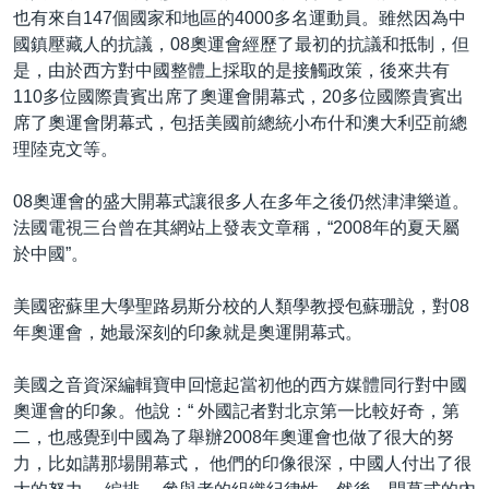
也有來自147個國家和地區的4000多名運動員。雖然因為中
國鎮壓藏人的抗議，08奧運會經歷了最初的抗議和抵制，但
是，由於西方對中國整體上採取的是接觸政策，後來共有
110多位國際貴賓出席了奧運會開幕式，20多位國際貴賓出
席了奧運會閉幕式，包括美國前總統小布什和澳大利亞前總
理陸克文等。
08奧運會的盛大開幕式讓很多人在多年之後仍然津津樂道。
法國電視三台曾在其網站上發表文章稱，“2008年的夏天屬
於中國”。
美國密蘇里大學聖路易斯分校的人類學教授包蘇珊說，對08
年奧運會，她最深刻的印象就是奧運開幕式。
美國之音資深編輯寶申回憶起當初他的西方媒體同行對中國
奧運會的印象。他說：“ 外國記者對北京第一比較好奇，第
二，也感覺到中國為了舉辦2008年奧運會也做了很大的努
力，比如講那場開幕式， 他們的印像很深，中國人付出了很