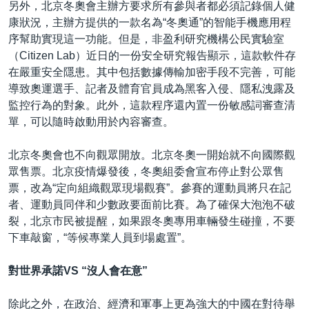
另外，北京冬奧會主辦方要求所有參與者都必須記錄個人健
康狀況，主辦方提供的一款名為“冬奧通”的智能手機應用程
序幫助實現這一功能。但是，非盈利研究機構公民實驗室
（Citizen Lab）近日的一份安全研究報告顯示，這款軟件存
在嚴重安全隱患。其中包括數據傳輸加密手段不完善，可能
導致奧運選手、記者及體育官員成為黑客入侵、隱私洩露及
監控行為的對象。此外，這款程序還內置一份敏感詞審查清
單，可以隨時啟動用於內容審查。
北京冬奧會也不向觀眾開放。北京冬奧一開始就不向國際觀
眾售票。北京疫情爆發後，冬奧組委會宣布停止對公眾售
票，改為“定向組織觀眾現場觀賽”。參賽的運動員將只在記
者、運動員同伴和少數政要面前比賽。為了確保大泡泡不破
裂，北京市民被提醒，如果跟冬奧專用車輛發生碰撞，不要
下車敲窗，“等候專業人員到場處置”。
對世界承諾VS “沒人會在意”
除此之外，在政治、經濟和軍事上更為強大的中國在對待舉