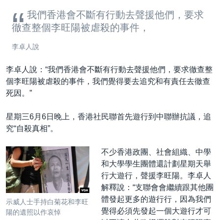
我們香港會不斷有行動去聲援他們，要求
徹查整個李旺陽被虐殺的事件，
李卓人說
李卓人說：“我們香港會不斷有行動去聲援他們，要求徹查整
個李旺陽被虐殺的事件，我們覺得要去追究和有責任去徹查
死因。”
星期三6月6日晚上，香港社民聯首先遊行到中聯辦抗議，追
究“自殺真相”。
不少香港政團、社會組織、中學
和大學學生團體還計劃星期天舉
行大遊行，聲援李旺陽。李卓人
解釋說：“支聯會會繼續跟其他團
體發起更多的遊行行，因為我們
示威人士手持白菊花和李旺
覺得必須先發起一個大遊行才可
陽的遺照以作哀悼