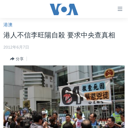
無
障
礙
港澳
主頁
鏈
港人不信李旺陽自殺 要求中央查真相
接
美國大選2024
2012年6月7日
跳
港澳
轉
分享
台灣
到
內
美中關係
容
海外港人
跳
轉
新聞自由
到
揭謊頻道
導
航
美國
跳
中國
轉