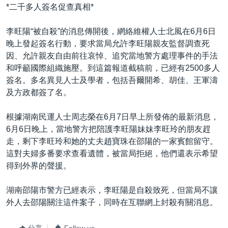
*二千多人簽名促查真相*
李旺陽“被自殺”的消息傳開後，網絡維權人士北風在6月6日
晚上發起簽名行動，要求當局允許李旺陽親友監督調查死
因、允許親友自由前往哀悼、追究當地警方處理事件的手法
和呼籲國際組織施壓。到這篇報道截稿前，已經有2500多人
簽名。多名異見人士及學者，包括吾爾開希、胡佳、王軍濤
及方政都簽了名。
根據湖南民運人士周志榮在6月7日早上所發佈的最新消息，
6月6日晚上，當地警方把陪護李旺陽妹妹李旺玲的朋友趕
走，剩下李旺玲和她的丈夫趙寶珠在邵陽的一家賓館留守。
這對夫婦多番要求查看遺體，被當局拒絕，他們還表示希望
得到外界的聲援。
湖南邵陽市警方已經表示，李旺陽是自殺致死，但當局不讓
外人去邵陽關注這件案子，同時在互聯網上封殺有關消息。