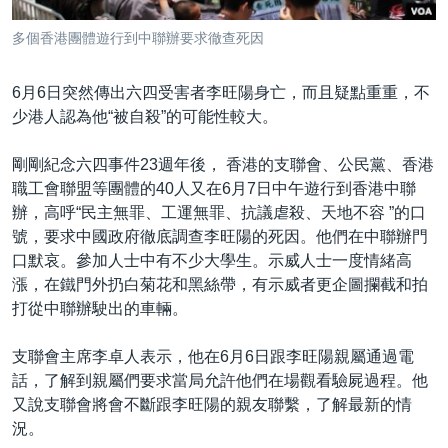
到
國際
檢
多個香港團體遊行到中聯辦要求徹查死因
經貿
索
視頻
6月6日突然傳出六四受害者李旺陽身亡，而且疑點重重，不
少港人認為他“被自殺”的可能性較大。
音頻
每日視頻新聞
VOA 60秒 (國際)
時事經緯
剛剛紀念六四事件23週年後， 香港的支聯會、公民黨、香港
國語
職工會聯盟等團體的40人又在6月7日中午遊行到香港中聯
美國專訊
新聞音頻
辦，高呼“民主無罪、工運無罪、抗議虐殺、天地不容 ”的口
關注我們
視頻存檔
海外港人
號，要求中國政府徹底調查李旺陽的死因。他們在中聯辦門
口默哀。參加人士中有不少大學生。示威人士一度情緒高
YOUTUBE頻道
港人港心
漲，在鐵門外扔白菊花和黑絲帶，有示威者更企圖攔截和拍
美國透視
打從中聯辦駛出的車輛。
其他語言網站
建國史話
支聯會主席李卓人表示，他在6月6日跟李旺陽親屬通過電
廣播節目表
話，了解到親屬們要求當局允許他們在場觀看驗屍過程。他
又說支聯會將會不斷跟李旺陽的親友聯繫，了解最新的情
況。