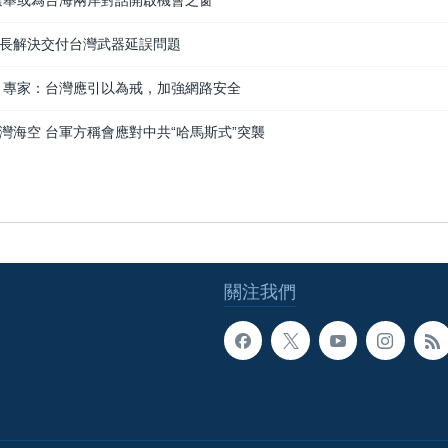
4選舉或為台海兩岸對話開啟機會之窗
長解決交付台灣武器延誤問題
 專家：台灣應引以為戒，加強網路安全
灣海空 台軍方稱會應對中共“哈馬斯式”突襲
關注我們