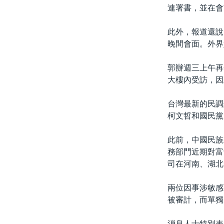
連署書，並在會
此外，報道還說
晚間會面。外界
郭辦週三上午再
大樓內受訪，因
台灣最新的民調
柯文哲和國民黨
此前，中國民族
務部門近期對富
司在河南、湖北
兩位因事涉敏感
被審計，而單獨
消息人士特別表