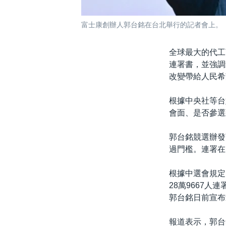
富士康創辦人郭台銘在台北舉行的記者會上。（2
全球最大的代工
連署書，並強調
改變帶給人民希
根據中央社等台
會面、是否參選
郭台銘競選辦發
過門檻。連署在
根據中選會規定
28萬9667
郭台銘日前宣布
報道表示，郭台