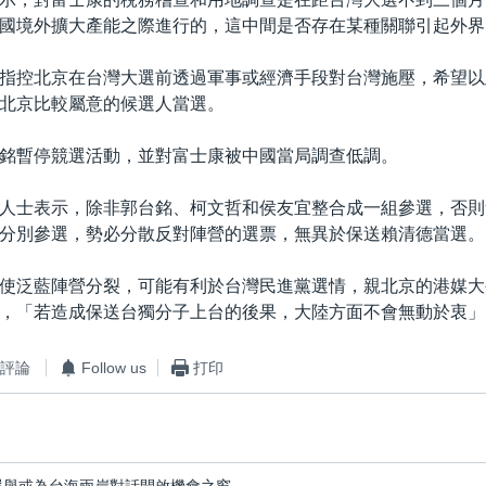
國境外擴大產能之際進行的，這中間是否存在某種關聯引起外界
指控北京在台灣大選前透過軍事或經濟手段對台灣施壓，希望以
北京比較屬意的候選人當選。
銘暫停競選活動，並對富士康被中國當局調查低調。
人士表示，除非郭台銘、柯文哲和侯友宜整合成一組參選，否則
分別參選，勢必分散反對陣營的選票，無異於保送賴清德當選。
使泛藍陣營分裂，可能有利於台灣民進黨選情，親北京的港媒大
，「若造成保送台獨分子上台的後果，大陸方面不會無動於衷」
評論
Follow us
打印