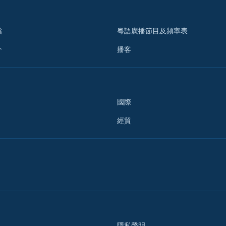
檔
粵語廣播節目及頻率表
介
播客
國際
經貿
隱私聲明