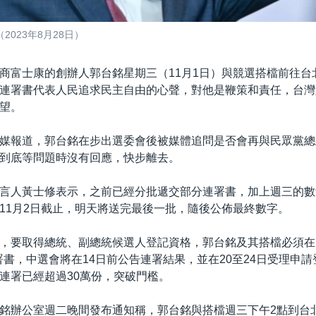
023年8月28日）
商富士康的創辦人郭台銘星期三（11月1日）與競選搭檔前往台
連署書代表人民追求民主自由的心聲，對他是鞭策和責任，台灣
望。
媒報道，郭台銘在步出選委會後被媒體追問是否會再與民眾黨總
到底等問題時沒有回應，快步離去。
言人黃士修表示，之前已經分批遞交部分連署書，加上週三的數
11月2日截止，明天將送完最後一批，隨後公佈最終數字。
，要取得總統、副總統候選人登記資格，郭台銘及其搭檔必須在1
人連署書，中選會將在14日前公告連署結果，並在20至24日受理申
連署已經超過30萬份，突破門檻。
銘辦公室週二晚間發布通知稱，郭台銘與搭檔週三下午2點到台