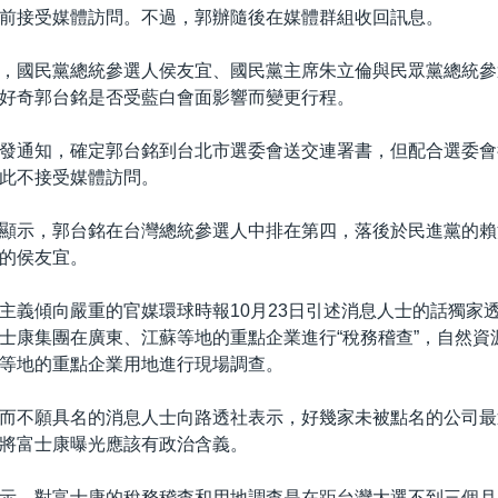
前接受媒體訪問。不過，郭辦隨後在媒體群組收回訊息。
，國民黨總統參選人侯友宜、國民黨主席朱立倫與民眾黨總統參
好奇郭台銘是否受藍白會面影響而變更行程。
發通知，確定郭台銘到台北市選委會送交連署書，但配合選委會
此不接受媒體訪問。
顯示，郭台銘在台灣總統參選人中排在第四，落後於民進黨的賴
的侯友宜。
主義傾向嚴重的官媒環球時報10月23日引述消息人士的話獨家
士康集團在廣東、江蘇等地的重點企業進行“稅務稽查”，自然資
等地的重點企業用地進行現場調查。
而不願具名的消息人士向路透社表示，好幾家未被點名的公司最
將富士康曝光應該有政治含義。
示，對富士康的稅務稽查和用地調查是在距台灣大選不到三個月