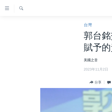
無
障
礙
檢
主頁
索
台灣
鏈
美國大選2024
郭台銘
接
港澳
跳
賦予的
轉
台灣
到
美中關係
美國之音
內
容
海外港人
2023年11月2日
跳
新聞自由
轉
分享
到
揭謊頻道
導
美國
航
跳
中國
轉