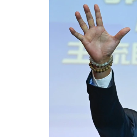
國際
到
檢
經貿
索
視頻
音頻
每日視頻新聞
VOA 60秒 (國際)
時事經緯
美國專訊
新聞音頻
視頻存檔
海外港人
YOUTUBE頻道
港人港心
美國透視
建國史話
廣播節目表