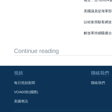
報告：台灣202
美國議員促海軍部
以哈衝突駭客網攻
解放軍持續騷擾台
Continue reading
視頻
聯絡我們
每日視頻新聞
聯絡我們
VOA60秒(國際)
美國專訊