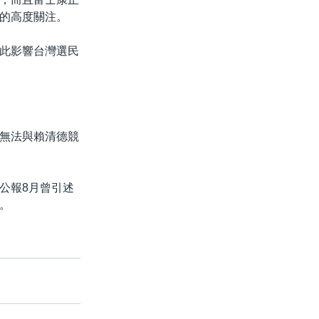
的高度關注。
此影響台灣選民
無法與賴清德競
公報8月曾引述
。