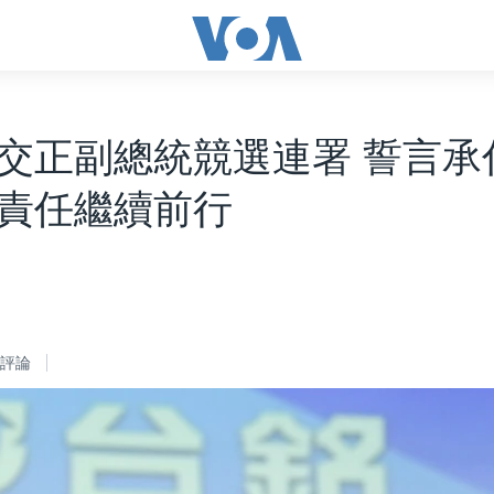
交正副總統競選連署 誓言承
責任繼續前行
評論