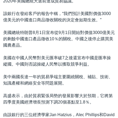
2020年美國總統大選前達成貿易協議。
該銀行在發給客戶的報告中稱，“我們預計美國對價值3000
億美元的中國進口商品徵收關稅的決定會如期生效。”
美國總統特朗普8月1日宣布從9月1日開始對價值3000億美元
的剩餘中國進口產品徵收10％的關稅。中國之後停止購買美
國農產品。
美國在中國人民幣對美元匯率破7之後還宣布中國是匯率操
縱國。中國則否認操縱人民幣以獲取競爭利益。
美中兩國長達一年的貿易爭端主要圍繞關稅、補貼、技術、
知識產權和網絡安全等問題展開。
高盛表示，由於貿易緊張局勢的發展影響大於預期，它將第
四季度美國經濟增長預測下調20個基點至1.8％。
由該銀行的三位經濟學家Jan Hatzius，Alec Phillips和David