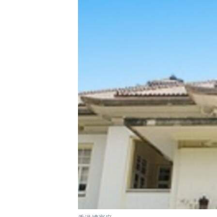
國際
到
檢
經貿
索
視頻
音頻
每日視頻新聞
VOA 60秒 (國際)
時事經緯
美國專訊
新聞音頻
視頻存檔
海外港人
YOUTUBE頻道
港人港心
美國透視
建國史話
廣播節目表