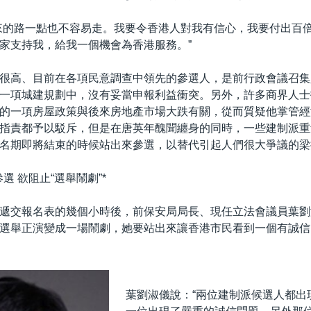
來的路一點也不容易走。我要令香港人對我有信心，我要付出百
家支持我，給我一個機會為香港服務。”
很高、目前在各項民意調查中領先的參選人，是前行政會議召集
一項城建規劃中，沒有妥當申報利益衝突。另外，許多商界人士
的一項房屋政策與後來房地產市場大跌有關，從而質疑他掌管經
指責都予以駁斥，但是在唐英年醜聞纏身的同時，一些建制派重
名期即將結束的時候站出來參選，以替代引起人們很大爭議的梁
選 欲阻止“選舉鬧劇”*
遞交報名表的幾個小時後，前保安局局長、現任立法會議員葉劉
選舉正演變成一場鬧劇，她要站出來讓香港市民看到一個有誠信
葉劉淑儀說：“兩位建制派候選人都出