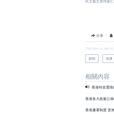
民主黨主席何俊仁
分享
This item is part of
新聞
港澳
相關內容
香港特首選情
香港各大政黨公佈
香港廉署制度 羡