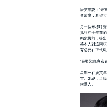
唐英年說：“未
會放棄，希望大
另一位奪標呼聲
批評在十年前的
融危機前，提出
英本人對這兩項
有必要在正式報
*葉劉淑儀宣布參
星期一在唐英年
首。她說，這場
候選人。