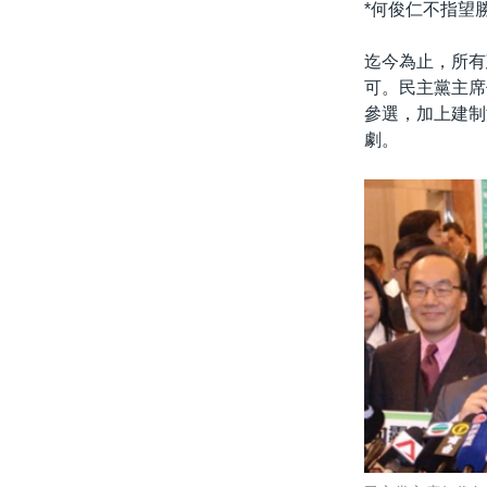
*何俊仁不指望勝
迄今為止，所有
可。民主黨主席
參選，加上建制
劇。