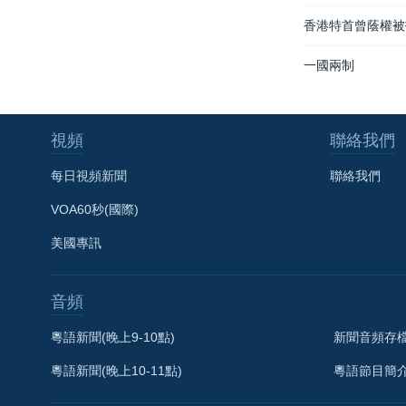
香港特首曾蔭權被
一國兩制
視頻
聯絡我們
每日視頻新聞
聯絡我們
VOA60秒(國際)
美國專訊
音頻
粵語新聞(晚上9-10點)
新聞音頻存
粵語新聞(晚上10-11點)
粵語節目簡