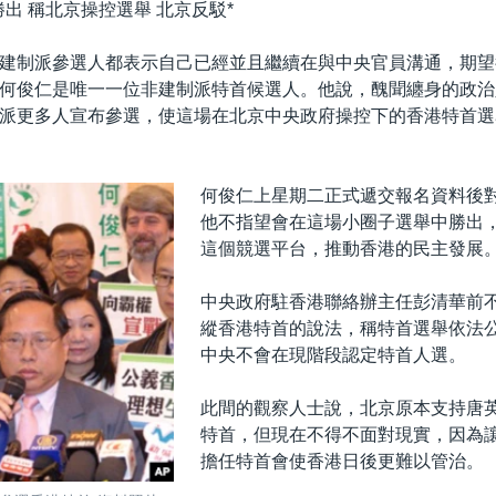
出 稱北京操控選舉 北京反駁*
建制派參選人都表示自己已經並且繼續在與中央官員溝通，期望
何俊仁是唯一一位非建制派特首候選人。他說，醜聞纏身的政治
派更多人宣布參選，使這場在北京中央政府操控下的香港特首選
何俊仁上星期二正式遞交報名資料後
他不指望會在這場小圈子選舉中勝出
這個競選平台，推動香港的民主發展
中央政府駐香港聯絡辦主任彭清華前
縱香港特首的說法，稱特首選舉依法
中央不會在現階段認定特首人選。
此間的觀察人士說，北京原本支持唐
特首，但現在不得不面對現實，因為
擔任特首會使香港日後更難以管治。