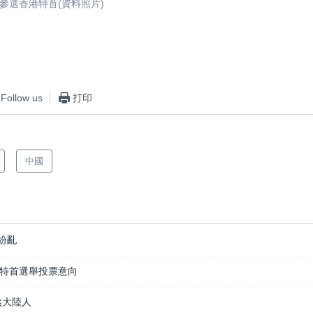
參選香港特首(資料照片)
Follow us
打印
中國
紛亂
特首選舉投票意向
煞大陸人