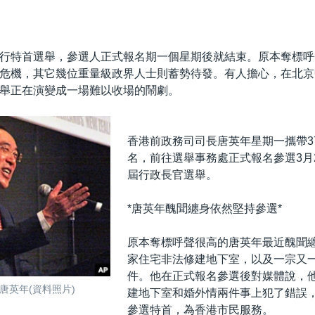
行特首選舉，參選人正式報名期一個星期後就結束。原本奪標呼
危機，其它幾位重量級政界人士則蓄勢待發。有人擔心，在北京
舉正在演變成一場難以收場的鬧劇。
香港前政務司司長唐英年星期一攜帶3
名，前往選舉事務處正式報名參選3月
屆行政長官選舉。
*唐英年醜聞纏身依然堅持參選*
原本奪標呼聲很高的唐英年最近醜聞
家住宅非法修建地下室，以及一宗又
件。他在正式報名參選後對媒體說，
唐英年(資料照片)
建地下室和婚外情兩件事上犯了錯誤
參選特首，為香港市民服務。