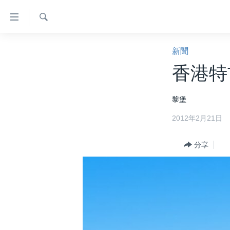
無
障
礙
檢
主頁
索
新聞
鏈
美國大選2024
香港特
接
港澳
跳
黎堡
轉
台灣
到
2012年2月21日
美中關係
內
容
海外港人
分享
跳
新聞自由
轉
到
揭謊頻道
導
美國
航
跳
中國
轉