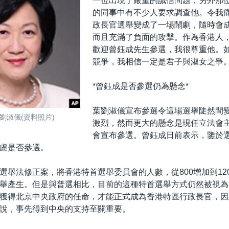
一位出現了嚴重的誠信問題，另外那
的同事中有不少人要求調查他。令我
政長官選舉變成了一場鬧劇，隨時會
而且充滿了負面的攻擊。作為香港人
歡迎曾鈺成先生參選，我很尊重他。
競爭，我相信一定是君子與淑女之爭。
*曾鈺成是否參選仍為懸念*
葉劉淑儀宣布參選令這場選舉陡然間
劉淑儀(資料照片)
激烈，然而更大的懸念是現任立法會
會宣布參選。曾鈺成日前表示，鑒於
慮是否參選。
選舉法修正案，將香港特首選舉委員會的人數，從800增加到12
舉產生。但是與普選相比，目前的這種特首選舉方式仍然被視為
獲得北京中央政府的任命，才能正式成為香港特區行政長官，因
說，事先得到中央的支持至關重要。