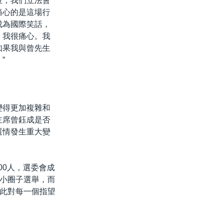
位，我們立法會
痛心的是這場行
成為國際笑話，
，我很痛心。我
如果我與曾先生
”
變得更加複雜和
主席曾鈺成是否
選情發生重大變
00人，選委會成
小圈子選舉，而
此對每一個指望