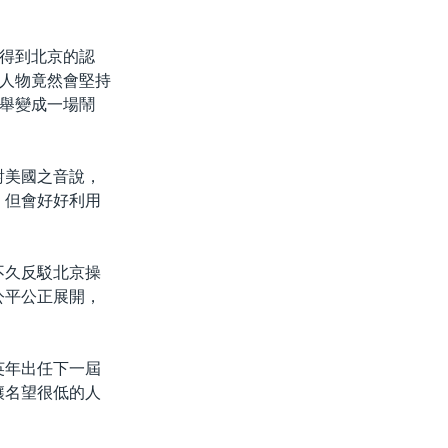
得到北京的認
人物竟然會堅持
舉變成一場鬧
對美國之音說，
，但會好好利用
。
不久反駁北京操
公平公正展開，
英年出任下一屆
讓名望很低的人