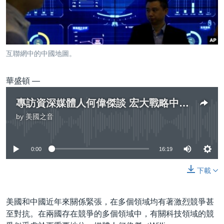
到
國際
檢
經貿
索
視頻
互聯網中的中國地圖。
音頻
每日視頻新聞
華盛頓 —
VOA 60秒 (國際)
時事經緯
國語
美國專訊
新聞音頻
專訪資深媒體人何偉傑談 宏大戰略中對抗中國
關注我們
by
美國之音
視頻存檔
海外港人
No media source currently available
YOUTUBE頻道
港人港心
0:00
16:19
美國透視
其他語言網站
下載
建國史話
廣播節目表
美國和中國近年來關係緊張，在多個領域均有著激烈競爭甚
至對抗。在兩國存在競爭的多個領域中，有關科技領域的競