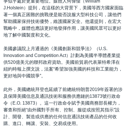
爭似乎處於更重要地位。媒體人何偉傑（William
J.Holstein）提到，在這樣的大背景下，美國等西方國家面臨
著一個真正困難的挑戰便是能否說服大型科技公司，讓他們
幫助國家保持技術優勢，維護國家安全。他還提到，在宏大
戰略中，媒體也應該更好地發揮作用，讓美國民眾可以更好
地了解中國製度和文化。
美國參議院上月通過的《美國創新和競爭法》（U.S.
Innovation and Competition Act）計劃為美國半導體產業提
供520億美元的聯邦政府資助。美國前貿易代表萊特希澤在
紐約時報上撰文說，法案“希望加強美國的科技和工業能力，
更好地與中國競爭”。
此外，美國總統拜登也延續了前總統特朗普2019年簽署的涉
及保障美國信息及通訊技術和服務供應鏈的13873號行政命
令（E.O. 13873）。這一行政命令賦予美國商務部長權力，
審查和拒絕“由外國對手所有、控制、服從或按照其指示”設
計、開發、製造或供應的任何信息通訊技術產品的任何收
購、進口、轉讓、安裝、交易或使用。