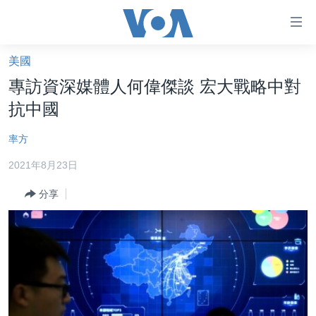
無
障
礙
美國
主頁
鏈
專訪資深媒體人何偉傑談 宏大戰略中對
接
美國大選2024
抗中國
跳
港澳
轉
率方
台灣
到
2021年8月23日
內
美中關係
容
分享
海外港人
跳
轉
新聞自由
到
揭謊頻道
導
航
美國
跳
中國
轉