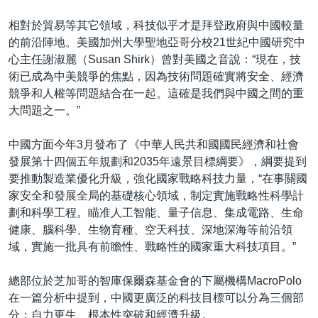
相對於貿易等其它領域，科技似乎才是拜登政府與中國較量
的前沿陣地。美國加州大學聖地亞哥分校21世紀中國研究中
心主任謝淑麗（Susan Shirk）曾對美國之音說：“現在，技
術已成為中美競爭的焦點，因為技術問題確實將安全、經濟
競爭和人權等問題結合在一起。這確是我們與中國之間的重
大問題之一。”
中國方面今年3月發布了《中華人民共和國國民經濟和社會
發展第十四個五年規劃和2035年遠景目標綱要》，綱要提到
要推動製造業優化升級，強化國家戰略科技力量，“在事關國
家安全和發展全局的基礎核心領域，制定實施戰略性科學計
劃和科學工程。瞄准人工智能、量子信息、集成電路、生命
健康、腦科學、生物育種、空天科技、深地深海等前沿領
域，實施一批具有前瞻性、戰略性的國家重大科技項目。”
總部位於芝加哥的智庫保爾森基金會的下屬機構MacroPolo
在一篇分析中提到，中國更廣泛的科技目標可以分為三個部
分：自力更生、根本性突破和經濟升級。