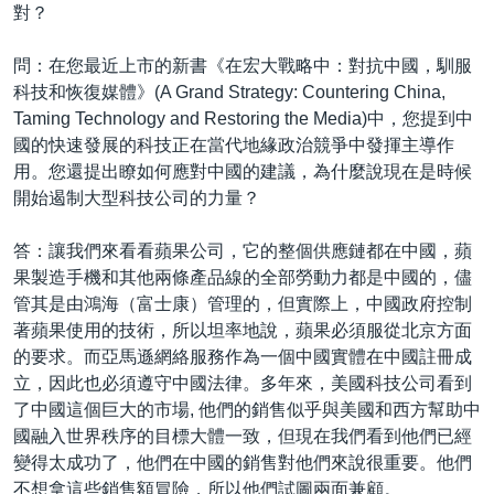
對？
問：在您最近上市的新書《在宏大戰略中：對抗中國，馴服
科技和恢復媒體》(A Grand Strategy: Countering China,
Taming Technology and Restoring the Media)中，您提到中
國的快速發展的科技正在當代地緣政治競爭中發揮主導作
用。您還提出瞭如何應對中國的建議，為什麼說現在是時候
開始遏制大型科技公司的力量？
答：讓我們來看看蘋果公司，它的整個供應鏈都在中國，蘋
果製造手機和其他兩條產品線的全部勞動力都是中國的，儘
管其是由鴻海（富士康）管理的，但實際上，中國政府控制
著蘋果使用的技術，所以坦率地說，蘋果必須服從北京方面
的要求。而亞馬遜網絡服務作為一個中國實體在中國註冊成
立，因此也必須遵守中國法律。多年來，美國科技公司看到
了中國這個巨大的市場, 他們的銷售似乎與美國和西方幫助中
國融入世界秩序的目標大體一致，但現在我們看到他們已經
變得太成功了，他們在中國的銷售對他們來說很重要。他們
不想拿這些銷售額冒險，所以他們試圖兩面兼顧。