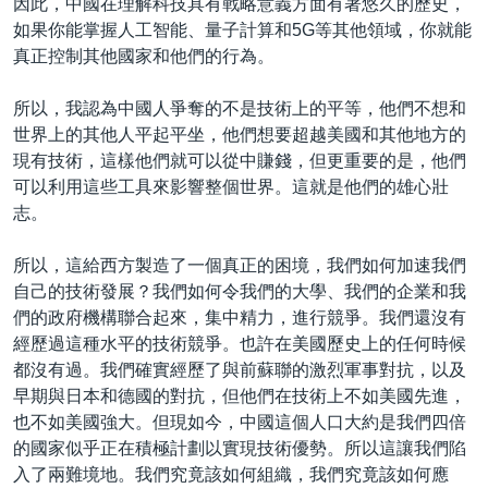
因此，中國在理解科技具有戰略意義方面有著悠久的歷史，
如果你能掌握人工智能、量子計算和5G等其他領域，你就能
真正控制其他國家和他們的行為。
所以，我認為中國人爭奪的不是技術上的平等，他們不想和
世界上的其他人平起平坐，他們想要超越美國和其他地方的
現有技術，這樣他們就可以從中賺錢，但更重要的是，他們
可以利用這些工具來影響整個世界。這就是他們的雄心壯
志。
所以，這給西方製造了一個真正的困境，我們如何加速我們
自己的技術發展？我們如何令我們的大學、我們的企業和我
們的政府機構聯合起來，集中精力，進行競爭。我們還沒有
經歷過這種水平的技術競爭。也許在美國歷史上的任何時候
都沒有過。我們確實經歷了與前蘇聯的激烈軍事對抗，以及
早期與日本和德國的對抗，但他們在技術上不如美國先進，
也不如美國強大。但現如今，中國這個人口大約是我們四倍
的國家似乎正在積極計劃以實現技術優勢。所以這讓我們陷
入了兩難境地。我們究竟該如何組織，我們究竟該如何應