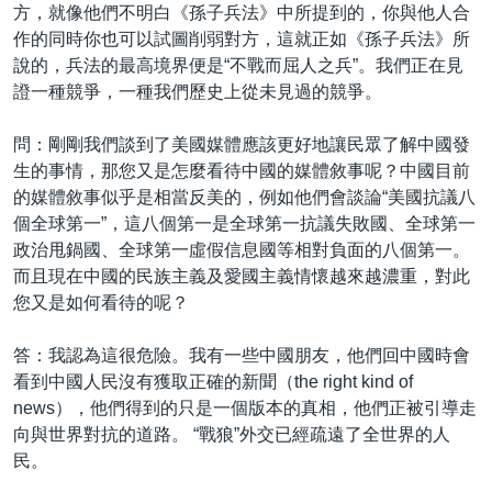
方，就像他們不明白《孫子兵法》中所提到的，你與他人合
作的同時你也可以試圖削弱對方，這就正如《孫子兵法》所
說的，兵法的最高境界便是“不戰而屈人之兵”。我們正在見
證一種競爭，一種我們歷史上從未見過的競爭。
問：剛剛我們談到了美國媒體應該更好地讓民眾了解中國發
生的事情，那您又是怎麼看待中國的媒體敘事呢？中國目前
的媒體敘事似乎是相當反美的，例如他們會談論“美國抗議八
個全球第一”，這八個第一是全球第一抗議失敗國、全球第一
政治甩鍋國、全球第一虛假信息國等相對負面的八個第一。
而且現在中國的民族主義及愛國主義情懷越來越濃重，對此
您又是如何看待的呢？
答：我認為這很危險。我有一些中國朋友，他們回中國時會
看到中國人民沒有獲取正確的新聞（the right kind of
news），他們得到的只是一個版本的真相，他們正被引導走
向與世界對抗的道路。 “戰狼”外交已經疏遠了全世界的人
民。