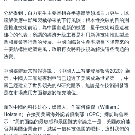
分析提到，自力更生主要是指在半導體等領域自力更生，以
緩解供應中斷和製裁帶來的下行風險；根本性突破的目的則
是推進技術前沿，為中國創造新的機遇，量子技術就是這種
雄心的代表；所謂的經濟升級主要是利用新興技術推動製造
業和農業等行業的發展。中國面臨著生產率增長下降帶來的
主要結構性經濟逆風，政府再次將科技視為解決這些問題的
法寶。
中國媒體新京報報導說，《中國人工智能發展報告2020》顯
示，中國人工智能專利申請已超過了美國成為世界第一，中
國已經建立了世界領先的AI研究體系，無論是在技術開發還
是在市場應用方面都處於領先地位。
面對中國的科技雄心，媒體人、作家何偉傑（William J
Holstein）在接受美國海外記者俱樂部（OPC）採訪時曾表
示：“我們面臨的最敏感和最困難的辯論之一是，美國政府能
否與美國企業合作，減緩一個科技強國的崛起，這對我們的