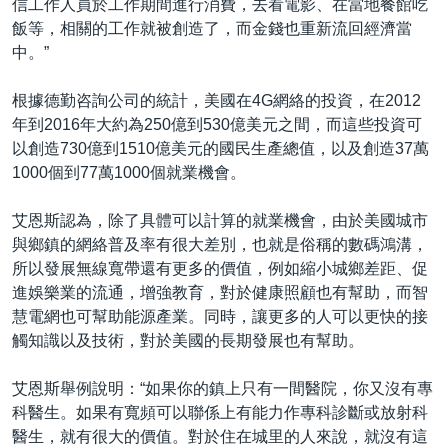
信工作人員於工作期間進行消費，去看電影、在當地餐館吃
飯等，相關的工作就被創造了，而金錢也重新流回經濟當
中。”
根據德勤咨詢公司的統計，美國在4G網絡的投資，在2012
年到2016年大約為250億到530億美元之間，而這些投資可
以創造730億到1510億美元的國民生產總值，以及創造37萬
1000個到77萬1000個就業機會。
艾恩斯認為，除了具體可以計算的就業機會，由於美國城市
與鄉鎮的網絡普及率有很大差別，也就是俗稱的數碼鴻溝，
所以發展無線寬帶還有更多的價值，例如縮小城鄉差距、促
進娛樂業的流通，增強教育，對於健康照顧也有幫助，而智
慧電網也可幫助能源產業。同時，讓更多的人可以更快的接
觸知識以及技術，對於美國的長期發展也有幫助。
艾恩斯舉例說明：“如果你的鎮上只有一間醫院，你又沒有專
科醫生。如果有寬頻可以聯係上有能力作專科診斷或放射科
醫生，就有很大的價值。對於住在城里的人來說，就沒有這