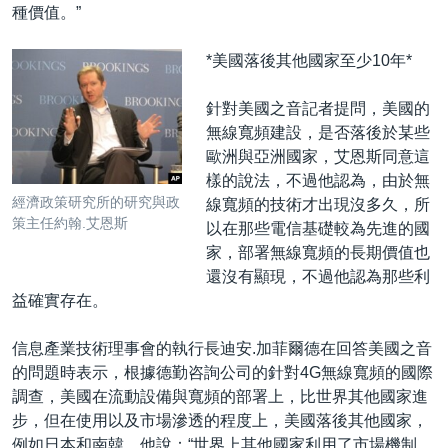
種價值。”
*美國落後其他國家至少10年*
針對美國之音記者提問，美國的
無線寬頻建設，是否落後於某些
歐洲與亞洲國家，艾恩斯同意這
樣的說法，不過他認為，由於無
經濟政策研究所的研究與政
線寬頻的技術才出現沒多久，所
策主任約翰.艾恩斯
以在那些電信基礎較為先進的國
家，部署無線寬頻的長期價值也
還沒有顯現，不過他認為那些利
益確實存在。
信息產業技術理事會的執行長迪安.加菲爾德在回答美國之音
的問題時表示，根據德勤咨詢公司的針對4G無線寬頻的國際
調查，美國在流動設備與寬頻的部署上，比世界其他國家進
步，但在使用以及市場滲透的程度上，美國落後其他國家，
例如日本和南韓。他說：“世界上其他國家利用了市場機制，