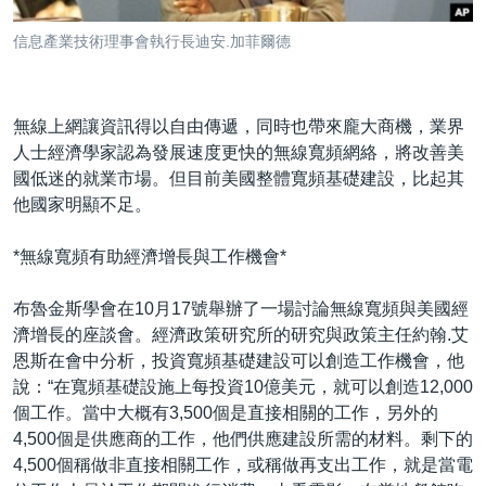
到
國際
檢
信息產業技術理事會執行長迪安.加菲爾德
經貿
索
視頻
無線上網讓資訊得以自由傳遞，同時也帶來龐大商機，業界
音頻
每日視頻新聞
人士經濟學家認為發展速度更快的無線寬頻網絡，將改善美
VOA 60秒 (國際)
時事經緯
國低迷的就業市場。但目前美國整體寬頻基礎建設，比起其
國語
他國家明顯不足。
美國專訊
新聞音頻
關注我們
視頻存檔
海外港人
*無線寬頻有助經濟增長與工作機會*
YOUTUBE頻道
港人港心
布魯金斯學會在10月17號舉辦了一場討論無線寬頻與美國經
美國透視
濟增長的座談會。經濟政策研究所的研究與政策主任約翰.艾
其他語言網站
恩斯在會中分析，投資寬頻基礎建設可以創造工作機會，他
建國史話
說：“在寬頻基礎設施上每投資10億美元，就可以創造12,000
廣播節目表
個工作。當中大概有3,500個是直接相關的工作，另外的
4,500個是供應商的工作，他們供應建設所需的材料。剩下的
4,500個稱做非直接相關工作，或稱做再支出工作，就是當電