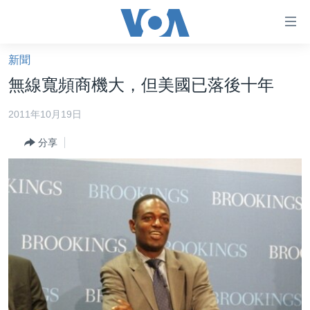
無
障
礙
新聞
主頁
鏈
無線寬頻商機大，但美國已落後十年
接
美國大選2024
2011年10月19日
跳
港澳
轉
分享
台灣
到
內
美中關係
容
海外港人
跳
轉
新聞自由
到
揭謊頻道
導
航
美國
跳
中國
轉