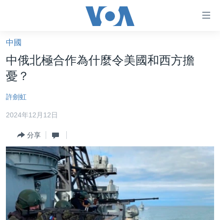
無
障
礙
中國
主頁
鏈
中俄北極合作為什麼令美國和西方擔
接
美國大選2024
憂？
跳
港澳
轉
許劍虹
台灣
到
2024年12月12日
內
美中關係
容
分享
海外港人
跳
轉
新聞自由
到
揭謊頻道
導
航
美國
跳
中國
轉