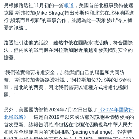
另根據路透社11月初的一篇
報道
，美國首任北極事務特使邁
克爾·斯弗拉加(Mike Sfraga)指出莫斯科和北京在北極地區進
行“頻繁而且複雜”的軍事合作，並認為此一現象發出“令人擔
憂的訊號”。
路透社引述他的話說，雖然中俄在國際水域活動，符合國際
法，但兩國的戰鬥機在阿拉斯加附近飛越引發美國對安全的
擔憂。
“我們確實需要考慮安全，加強我們自己的聯盟和共同防
禦。”斯弗拉加告訴路透社說，“阿拉斯加位於北美的北極地
區，是北約的西翼，因此我們需要以這種方式考慮北極問
題。”
另外，美國國防部於2024年7月22日出版了
《2024年國防部
北極戰略》
，這是自2019年以來國防部對該地區情勢發展的
首次更新。該報告明確將包括在北極的活動視為中華人民共
和國在全球範圍內的“步調挑戰”(pacing challenge)。報告特