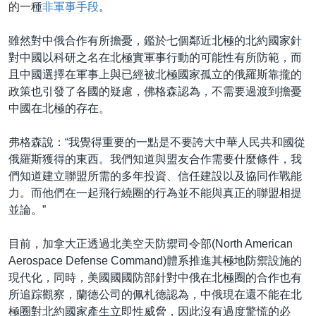
的一種
非軍事手段
。
雖然對中俄合作有所擔憂，鑑於七個鄰近北極的北約國家針
對中國以科研之名在北極實軍事行動的可能性有所防範，而
且中國選擇在軍事上與已經被北極國家孤立的俄羅斯靠攏的
政策也引發了各國的疑慮，佛格森認為，不需要過渡到擔憂
中國在北極的存在。
弗格森說：“我覺得重要的一點是不要誇大中華人民共和國從
俄羅斯獲得的東西。我們知道與盟友合作需要什麼條件，我
們知道建立聯盟所需的多年投資、信任建設以及協同作戰能
力。而他們在一起飛行繞圈的行為並不能與真正的聯盟相提
並論。”
目前，加拿大正透過北美空天防禦司令部(North American
Aerospace Defense Command)體系推進其極地防禦設施的
現代化，同時，美國國國防部針對中俄在北極圈的合作也有
所追踪觀察，蘭德公司的佩札德認為，中俄現在還不能在北
極圈對北約國家產生立即性威脅，因此沒有過度驚慌的必