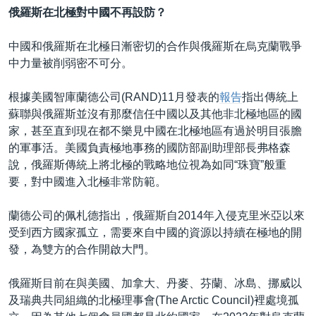
俄羅斯在北極對中國不再設防？
中國和俄羅斯在北極日漸密切的合作與俄羅斯在烏克蘭戰爭
中力量被削弱密不可分。
根據美國智庫蘭德公司(RAND)11月發表的
報告
指出傳統上
蘇聯與俄羅斯並沒有那麼信任中國以及其他非北極地區的國
家，甚至直到現在都不樂見中國在北極地區有過於明目張膽
的軍事活。美國負責極地事務的國防部副助理部長弗格森
說，俄羅斯傳統上將北極的戰略地位視為如同“珠寶”般重
要，對中國進入北極非常防範。
蘭德公司的佩札德指出，俄羅斯自2014年入侵克里米亞以來
受到西方國家孤立，需要來自中國的資源以持續在極地的開
發，為雙方的合作開啟大門。
俄羅斯目前在與美國、加拿大、丹麥、芬蘭、冰島、挪威以
及瑞典共同組織的北極理事會(The Arctic Council)裡處境孤