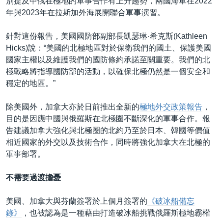
別提及中俄在極地的軍事合作有上升趨勢，兩國海軍在2022
年與2023年在拉斯加外海展開聯合軍事演習。
針對這份報告，美國國防部副部長凱瑟琳·希克斯(Kathleen
Hicks)說：“美國的北極地區對於保衛我們的國土、保護美國
國家主權以及維護我們的國防條約承諾至關重要。我們的北
極戰略將指導國防部的活動，以確保北極仍然是一個安全和
穩定的地區。”
除美國外，加拿大亦於日前推出全新的
極地外交政策報告
，
目的是因應中國與俄羅斯在北極圈不斷深化的軍事合作。報
告建議加拿大強化與北極圈的北約乃至於日本、韓國等價值
相近國家的外交以及技術合作，同時將強化加拿大在北極的
軍事部署。
不需要過渡擔憂
美國、加拿大與芬蘭簽署於上個月簽署的
《破冰船備忘
錄》
，也被認為是一種藉由打造破冰船挑戰俄羅斯極地霸權