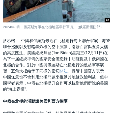
到
國際
檢
經貿
索
視頻
2024年9月，俄羅斯海軍在北極地區舉行軍演。 (俄羅斯國防部）
音頻
每日視頻新聞
洛杉磯 —
中國和俄羅斯最近在北極進行海上聯合軍演、海警
VOA 60秒 (國際)
時事經緯
國語
聯合巡航以及戰略轟炸機的空中演訓，引發白宮與五角大樓
美國專訊
新聞音頻
的高度關注。美國總統拜登(Joe Biden)星期三(12月11日)在
關注我們
為下一屆總統準備的國家安全備忘錄中明確提及中俄兩國在
視頻存檔
海外港人
北極的合作。對於中國與俄羅斯在北極進行的數起軍事演
YOUTUBE頻道
港人港心
習，五角大樓給予了同樣的密切
關注
。儘管中國官方表示，
中國無意也不會利用北極問題來推動其地緣政治利益，但中
美國透視
其他語言網站
國學者表示，中俄在北極提升合作可以抗衡他們所說的美國
建國史話
的“海上霸權”。
廣播節目表
中俄在北極的活動讓美國和西方擔憂