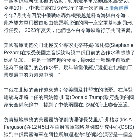
中國和俄羅斯在北極的活動，特別是軍事活動越來越密切。
今年10月，中俄海警在北極執行了第一次的海上
聯合巡邏
。
今年7月共有四架中俄戰略轟炸機飛越楚科奇海與白令海，
此為雙方軍用機首度由俄羅斯北部的同一座空軍基地起飛執
行任務。 2023年夏天，他們也在白令海峽進行了共同演習。
美國智庫蘭德公司北極安全專家史蒂芬妮‧佩札德(Stephanie
Pezard)在接受美國之音採訪時說中俄目前的合作水準超越了
她的認知。 “這是一個有趣的發展，顯示出一種幾年前我們
認為不會達到的合作水平。幾年前當俄羅斯還想在北極的工
業發展中努力超越中國。”
中俄在北極的合作越來越引發美國及其盟友的擔憂。在拜登
總統為即將上任的唐納德·川普(Donald Trump)政府提供的國
家安全備忘錄中，提到了中俄兩國在北極的海上聯合巡邏。
負責極地事務的美國國防部副助理部長艾里斯·弗格森(Iris A.
Ferguson)在12月5日在華府智庫戰略與國際研究中心(CSIS)
談到中俄兩國海軍在阿拉斯加週邊海域的聯合演習是一個全