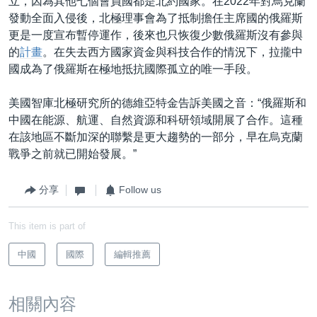
立，因為其他七個會員國都是北約國家。在2022年對烏克蘭
發動全面入侵後，北極理事會為了抵制擔任主席國的俄羅斯
更是一度宣布暫停運作，後來也只恢復少數俄羅斯沒有參與
的
計畫
。在失去西方國家資金與科技合作的情況下，拉攏中
國成為了俄羅斯在極地抵抗國際孤立的唯一手段。
美國智庫北極研究所的德維亞特金告訴美國之音：“俄羅斯和
中國在能源、航運、自然資源和科研領域開展了合作。這種
在該地區不斷加深的聯繫是更大趨勢的一部分，早在烏克蘭
戰爭之前就已開始發展。”
分享
Follow us
This item is part of
中國
國際
編輯推薦
相關內容