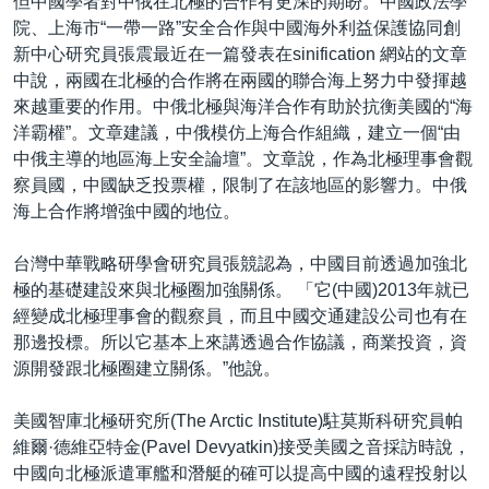
但中國學者對中俄在北極的合作有更深的期盼。中國政法學
院、上海市“一帶一路”安全合作與中國海外利益保護協同創
新中心研究員張震最近在一篇發表在sinification 網站的文章
中說，兩國在北極的合作將在兩國的聯合海上努力中發揮越
來越重要的作用。中俄北極與海洋合作有助於抗衡美國的“海
洋霸權”。文章建議，中俄模仿上海合作組織，建立一個“由
中俄主導的地區海上安全論壇”。文章說，作為北極理事會觀
察員國，中國缺乏投票權，限制了在該地區的影響力。中俄
海上合作將增強中國的地位。
台灣中華戰略研學會研究員張競認為，中國目前透過加強北
極的基礎建設來與北極圈加強關係。 「它(中國)2013年就已
經變成北極理事會的觀察員，而且中國交通建設公司也有在
那邊投標。所以它基本上來講透過合作協議，商業投資，資
源開發跟北極圈建立關係。”他說。
美國智庫北極研究所(The Arctic Institute)駐莫斯科研究員帕
維爾·德維亞特金(Pavel Devyatkin)接受美國之音採訪時說，
中國向北極派遣軍艦和潛艇的確可以提高中國的遠程投射以