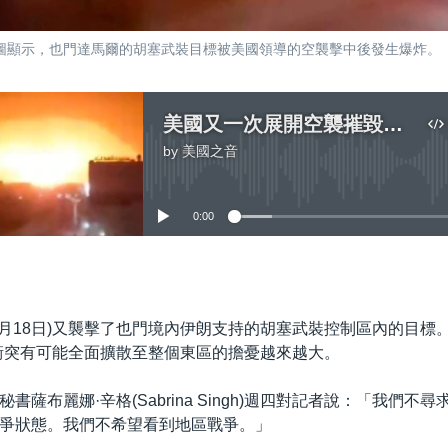
片截圖顯示，也門達馬爾的胡塞武裝目標被美國領導的空襲擊中後發生爆炸。
美國又一次展開空襲摧毀也門胡塞武裝的飛彈
by
美國之音
No media source currently available
0:00
嵌入
1月18日)又襲擊了也門境內伊朗支持的胡塞武裝控制區內的目標
衝突有可能全面擴散至整個東區的擔憂越來越大。
書薩布麗娜·辛格(Sabrina Singh)週四對記者說：「我們不
爭狀態。我們不希望看到地區戰爭。」