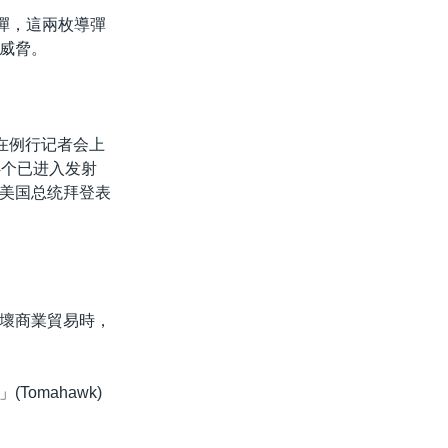
導彈，這兩枚導彈
威脅。
在例行记者会上
4个已进入发射
美国总统拜登表
壞商業貿易時，
omahawk)