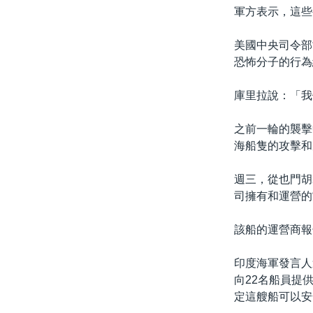
軍方表示，這些
美國中央司令部司令
恐怖分子的行為
庫里拉說：「我
之前一輪的襲擊
海船隻的攻擊和
週三，從也門胡
司擁有和運營的“M/
該船的運營商報
印度海軍發言人
向22名船員提
定這艘船可以安