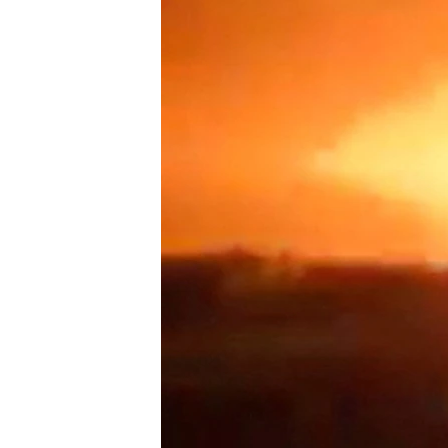
國際
到
檢
經貿
索
視頻
音頻
每日視頻新聞
VOA 60秒 (國際)
時事經緯
美國專訊
新聞音頻
視頻存檔
海外港人
YOUTUBE頻道
港人港心
美國透視
建國史話
廣播節目表