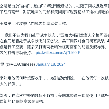
空襲是出於“自衛”，是由F-16戰鬥機發起的，摧毀了兩枚反艦
了紅海南部，對該地區的商船和美國海軍艦隻構成了迫在眉睫的
美國第五次攻擊也門境內胡塞武裝目標。
争，我们不认为我们处于战争状态，”五角大楼副发言人辛格周四
在也门是否处于战争状态时回答说。美军周四对也门胡塞武装1
点进行了空袭，随后又打击两枚瞄准红海南部的胡塞反舰导弹。
武装的打击行动会持…
pic.twitter.com/nAj7LI60rP
 (@VOAChinese)
January 18, 2024
來決定他們何時想要收手，」她對記者們說。「在他們每一次破
大的代價。」
部說，在這次空襲的幾個小時前，美國軍艦週三晚間使用「戰斧」(T
西部的14個胡塞武裝目標。