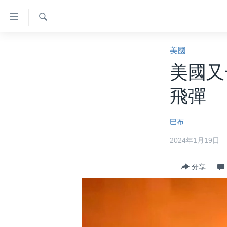
無
障
礙
檢
主頁
索
美國
鏈
美國大選2024
美國又
接
港澳
跳
飛彈
轉
台灣
到
美中關係
巴布
內
容
海外港人
2024年1月19日
跳
新聞自由
轉
分享
到
揭謊頻道
導
美國
航
跳
中國
轉