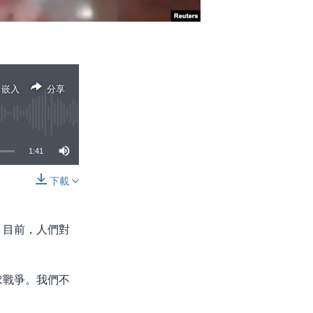
嵌入
分享
1:41
下載
分享
。目前，人們對
尋求戰爭。我們不