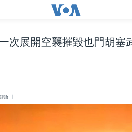
一次展開空襲摧毀也門胡塞
評論