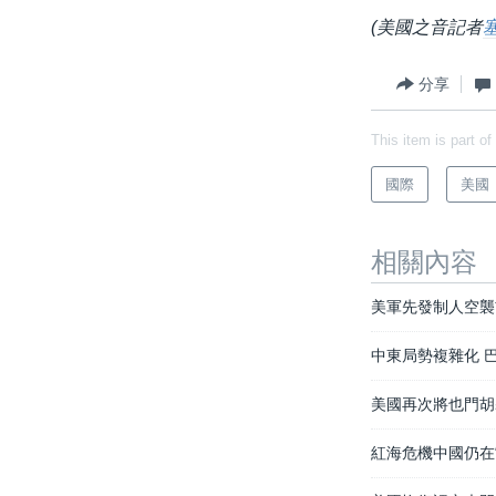
(美國之音記者
分享
This item is part of
國際
美國
相關內容
美軍先發制人空襲
中東局勢複雜化 
美國再次將也門胡
紅海危機中國仍在