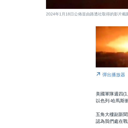
2024年1月18日公佈並由路透社取得的影
彈出播放器
美國軍隊週四(
以色列-哈馬斯
五角大樓副新聞秘
認為我們處在戰