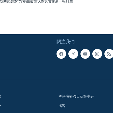
胡塞武裝為“恐怖組織”當天對其實施新一輪打擊
關注我們
檔
粵語廣播節目及頻率表
介
播客