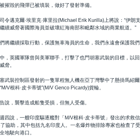
被摧毀的飛彈已被填裝，做好了發射準備。
邁克爾·埃里克·庫里拉(Michael Erik Kurilla)上將說：“
繼續威脅著國際海員並破壞紅海南部和毗鄰水域的商業航道。”
們將繼續採取行動，保護無辜海員的生命，我們永遠會保護我們
中，英國軍隊曾與美軍聯手，打擊了也門胡塞武裝的目標，以回
威脅。
塞武裝控制區發射的一隻單程無人機在亞丁灣擊中了懸掛馬紹爾
V根科·皮卡蒂號”(M/V Genco Picardy)貨輪。
告說，襲擊造成船隻受損，但無人受傷。
週四說，一艘印度驅逐艦對「M/V根科·皮卡蒂號」發出的求救
供了協助，其中包括九名印度人。一名爆炸物排除專家也檢查了
全地駛向港口。