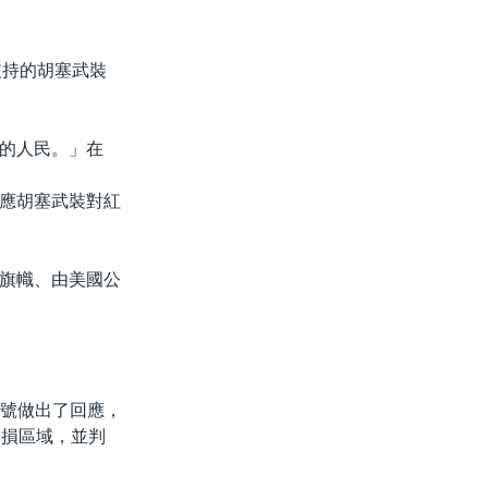
伊朗支持的胡塞武裝
的人民。」在
應胡塞武裝對紅
旗幟、由美國公
信號做出了回應，
受損區域，並判