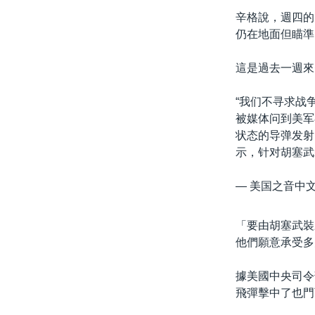
辛格說，週四的
仍在地面但瞄準
這是過去一週來
“我们不寻求战
被媒体问到美军
状态的导弹发射
示，针对胡塞
— 美国之音中文网
「要由胡塞武裝
他們願意承受多
據美國中央司令
飛彈擊中了也門