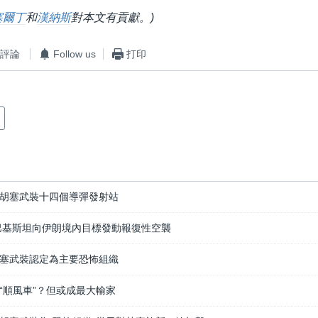
塞爾丁
和
漢納斯
對本文有貢獻。)
評論
Follow us
打印
胡塞武裝十四個導彈發射站
巴基斯坦向伊朗境內目標發動報復性空襲
塞武裝認定為主要恐怖組織
“順風車”？但或成最大輸家