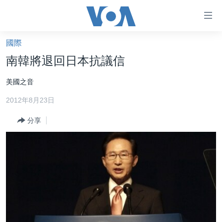
無
障
礙
國際
主頁
鏈
南韓將退回日本抗議信
接
美國大選2024
美國之音
跳
港澳
轉
2012年8月23日
台灣
到
內
分享
美中關係
容
海外港人
跳
轉
新聞自由
到
揭謊頻道
導
航
美國
跳
中國
轉