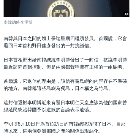
到
國際
檢
經貿
索
南韓總統李明博
視頻
音頻
每日視頻新聞
南韓與日本之間的領土爭端星期四繼續發展。首爾說，它會
退回日本首相野田佳彥發出的一封抗議信。
VOA 60秒 (國際)
時事經緯
國語
美國專訊
新聞音頻
日本首相野田給南韓總統李明博發出了一封信，抗議李明博
最近訪問首爾控制、但是兩國都聲稱擁有主權的一組島嶼。
關注我們
視頻存檔
海外港人
YOUTUBE頻道
港人港心
首爾說，它退信的理由是，該信有關島嶼的內容存在不準確
的地方。南韓稱這些島嶼為獨島，日本稱之為竹島。
美國透視
其他語言網站
建國史話
這封信還對李明博近來有關日本明仁天皇應該為他的國家曾
經殖民統治韓國予以道歉的言論表示遺憾。
廣播節目表
李明博8月10日作為首位訪日的南韓總統訪問了日本。自那
時以來，這兩個亞洲鄰國之間的關係出現惡化。