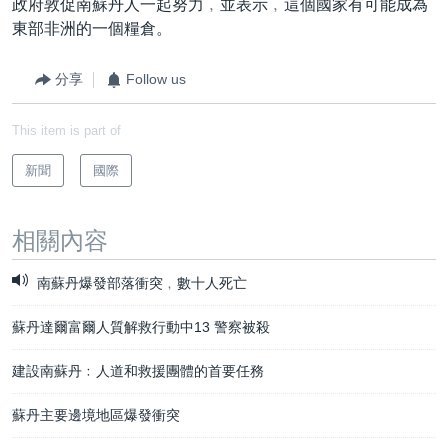
政府敦促南蘇丹人一起努力﹐並表示﹐這個國家有可能成為
東部非洲的一個糧倉。
分享
Follow us
This item is part of
新聞
國際
相關內容
南蘇丹爆發部落衝突﹐數十人死亡
蘇丹達爾富爾人質解救行動中13 警察被殺
建設南蘇丹﹕人道和救援團體的首要任務
蘇丹主要邊境地區爆發衝突