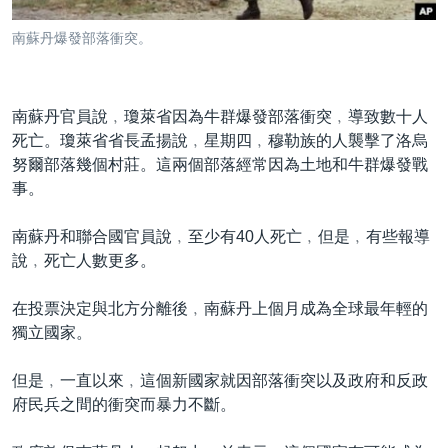
到
國際
檢
南蘇丹爆發部落衝突。
經貿
索
視頻
南蘇丹官員說﹐瓊萊省因為牛群爆發部落衝突﹐導致數十人
音頻
每日視頻新聞
死亡。瓊萊省省長孟揚說﹐星期四﹐穆勒族的人襲擊了洛烏
VOA 60秒 (國際)
時事經緯
努爾部落幾個村莊。這兩個部落經常因為土地和牛群爆發戰
國語
事。
美國專訊
新聞音頻
關注我們
視頻存檔
海外港人
南蘇丹和聯合國官員說﹐至少有40人死亡﹐但是﹐有些報導
說﹐死亡人數更多。
YOUTUBE頻道
港人港心
美國透視
在投票決定與北方分離後﹐南蘇丹上個月成為全球最年輕的
其他語言網站
獨立國家。
建國史話
廣播節目表
但是﹐一直以來﹐這個新國家就因部落衝突以及政府和反政
府民兵之間的衝突而暴力不斷。