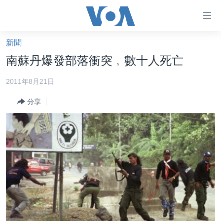
無
障
礙
新聞
主頁
鏈
南蘇丹爆發部落衝突﹐數十人死亡
接
美國大選2024
2011年8月21日
跳
港澳
轉
分享
台灣
到
內
美中關係
容
海外港人
跳
轉
新聞自由
到
揭謊頻道
導
航
美國
跳
中國
轉