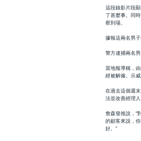
這段錄影片段顯
了甚麼事。同時
察到場。
據報這兩名男子
警方逮捕兩名男
當地報導稱，由
經被解僱。示威
在過去這個週末
法並改善經理人
詹森發推說，“
的顧客來說，你
好。”