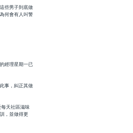
這些男子到底做
為何會有人叫警
的經理星期一已
此事，糾正其做
受每天社區滋味
訓，並做得更