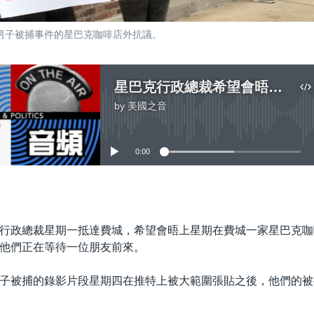
人男子被捕事件的星巴克咖啡店外抗議。
星巴克行政總裁希望會晤在費城被捕的黑人
by
美國之音
No media source currently available
0:00
嵌入
行政總裁星期一抵達費城，希望會晤上星期在費城一家星巴克咖
他們正在等待一位朋友前來。
子被捕的錄影片段星期四在推特上被大範圍張貼之後，他們的被