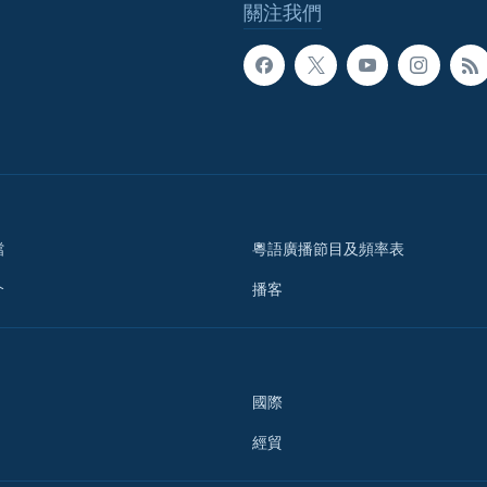
關注我們
檔
粵語廣播節目及頻率表
介
播客
國際
經貿