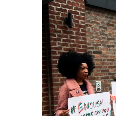
國際
到
檢
經貿
索
視頻
音頻
每日視頻新聞
VOA 60秒 (國際)
時事經緯
美國專訊
新聞音頻
視頻存檔
海外港人
YOUTUBE頻道
港人港心
美國透視
建國史話
廣播節目表