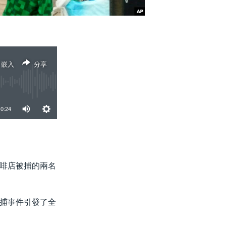
嵌入
分享
0:24
分享
啡店被捕的兩名
捕事件引發了全