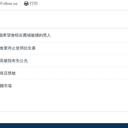
Follow us
打印
裁希望會晤在費城被捕的黑人
食業停止使用抗生素
高被指有失公允
啡店禁槍
國市場