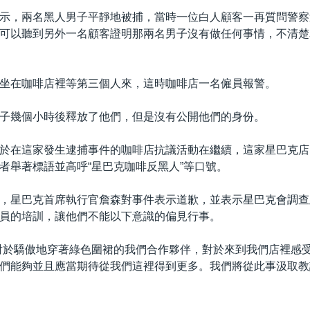
示，兩名黑人男子平靜地被捕，當時一位白人顧客一再質問警察
可以聽到另外一名顧客證明那兩名男子沒有做任何事情，不清楚
坐在咖啡店裡等第三個人來，這時咖啡店一名僱員報警。
子幾個小時後釋放了他們，但是沒有公開他們的身份。
於在這家發生逮捕事件的咖啡店抗議活動在繼續，這家星巴克店
者舉著標語並高呼“星巴克咖啡反黑人”等口號。
，星巴克首席執行官詹森對事件表示道歉，並表示星巴克會調查
員的培訓，讓他們不能以下意識的偏見行事。
對於驕傲地穿著綠色圍裙的我們合作夥伴，對於來到我們店裡感
們能夠並且應當期待從我們這裡得到更多。我們將從此事汲取教