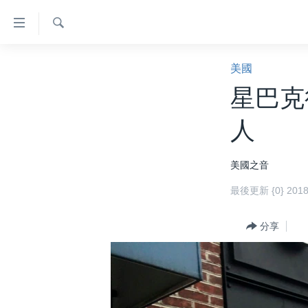
無
障
礙
檢
主頁
索
美國
鏈
美國大選2024
星巴克
接
港澳
跳
人
轉
台灣
到
美中關係
美國之音
內
容
海外港人
最後更新 {0} 20
跳
新聞自由
轉
分享
到
揭謊頻道
導
美國
航
跳
中國
轉