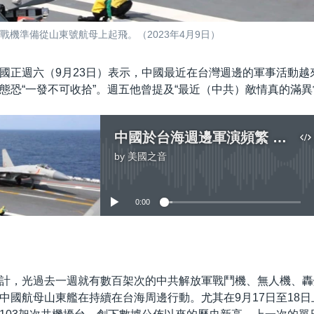
戰機準備從山東號航母上起飛。（2023年4月9日）
國正週六（9月23日）表示，中國最近在台灣週邊的軍事活動越
態恐“一發不可收拾”。週五他曾提及“最近（中共）敵情真的滿異
中國於台海週邊軍演頻繁 台灣國防部長憂事態“一發不可收拾”
by
美國之音
No media source currently available
0:00
嵌入
計，光過去一週就有數百架次的中共解放軍戰鬥機、無人機、轟
中國航母山東艦在持續在台海周邊行動。尤其在9月17日至18日上