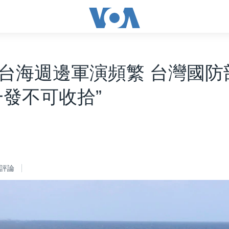
台海週邊軍演頻繁 台灣國防
一發不可收拾”
評論