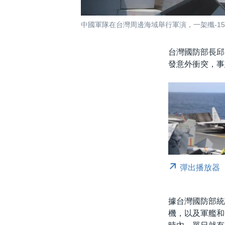
中國軍隊在台灣周邊海域舉行軍演，一架殲-15
台灣國防部長邱
發意外衝突，事
彈出播放器
據台灣國防部統
機，以及軍艦和