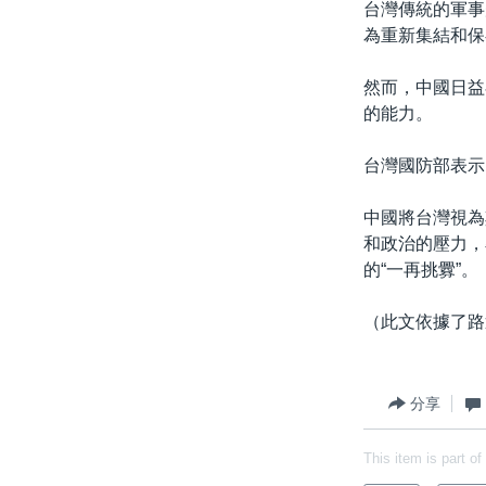
台灣傳統的軍事
為重新集結和保
然而，中國日益
的能力。
台灣國防部表示
中國將台灣視為
和政治的壓力，
的“一再挑釁”。
（此文依據了路
分享
This item is part of