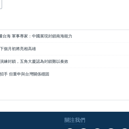
機擾台海 軍事專家：中國展現封鎖南海能力
下個月初將亮相高雄
演練封鎖，五角大廈認為封鎖難以奏效
招手 但重申與台灣關係穩固
關注我們