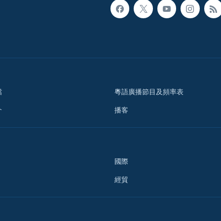
檔
粵語廣播節目及頻率表
介
播客
國際
經貿