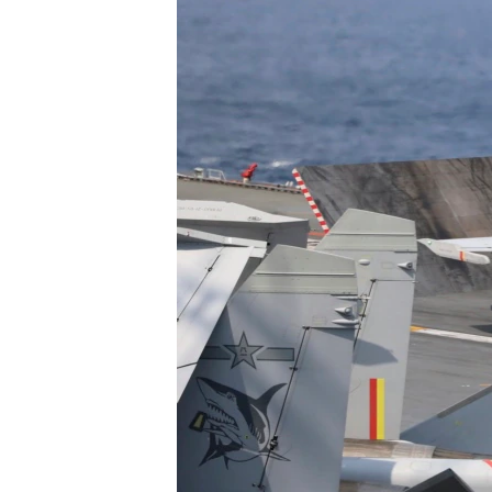
國際
到
檢
經貿
索
視頻
音頻
每日視頻新聞
VOA 60秒 (國際)
時事經緯
美國專訊
新聞音頻
視頻存檔
海外港人
YOUTUBE頻道
港人港心
美國透視
建國史話
廣播節目表