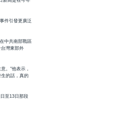
日新高是在今年
事件引發更廣泛
在中共南部戰區
於台灣東部外
意。”他表示，
發生的話，真的
日至13日那段