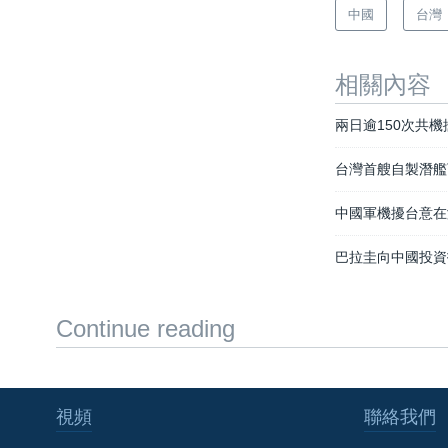
中國
台灣
相關內容
兩日逾150次共
台灣首艘自製潛艦
中國軍機擾台意在
巴拉圭向中國投資
Continue reading
視頻
聯絡我們