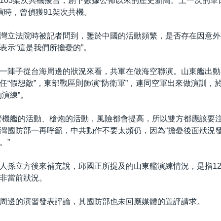
103架次共機擾台，創下數據公佈以來的歷史新高。上一次的單
演時，曾偵獲91架次共機。
灣立法院時被記者問到，鑒於中國的活動頻繁，是否存在因意外
表示“這是我們所擔憂的”。
一陣子從台海周邊的狀況來看，共軍在做海空聯演。山東艦出動
任“假想敵”，東部戰區則飾演“防衛軍”，連同空軍出來做演訓，
的演練”。
管機艦的活動、槍炮的活動，風險都會提高，所以雙方都應該要注
灣國防部一再呼籲，中共動作不要太頻仍，因為“擔憂後面狀況
。”
人孫立方後來補充說，邱國正所提及的山東艦演練情況，是指12
非當前狀況。
周邊的演習發表評論，其國防部也未回應媒體的置評請求。