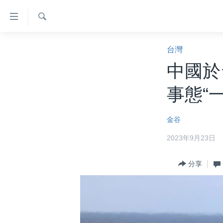
無
障
礙
檢
主頁
索
台灣
鏈
美國大選2024
中國於
接
港澳
跳
事態“
轉
台灣
到
美中關係
金谷
內
容
海外港人
2023年9月23日
跳
新聞自由
轉
分享
到
揭謊頻道
導
美國
航
跳
中國
轉