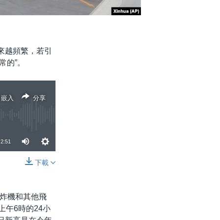
來越頻繁，若引
常的”。
嵌入
分享
2:51
下載
分享
炸機和其他飛
午6時的24小