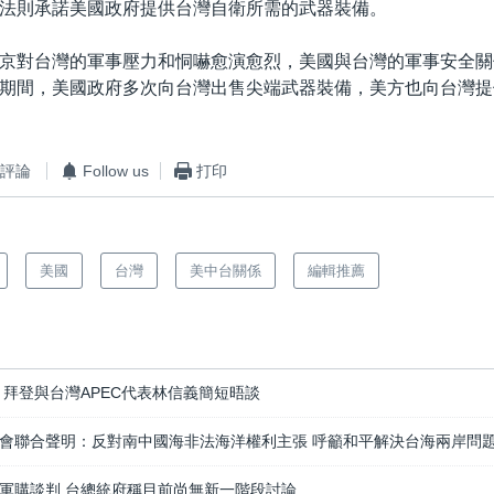
法則承諾美國政府提供台灣自衛所需的武器裝備。
京對台灣的軍事壓力和恫嚇愈演愈烈，美國與台灣的軍事安全關
期間，美國政府多次向台灣出售尖端武器裝備，美方也向台灣提
評論
Follow us
打印
美國
台灣
美中台關係
編輯推薦
 拜登與台灣APEC代表林信義簡短晤談
會聯合聲明：反對南中國海非法海洋權利主張 呼籲和平解決台海兩岸問
軍購談判 台總統府稱目前尚無新一階段討論