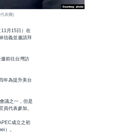
代表團)
11月15日）在
，林信義並邀請拜
受邀前往台灣訪
四年為提升美台
會議之一，但是
官員代表參加。
年APEC成立之初
ei）。