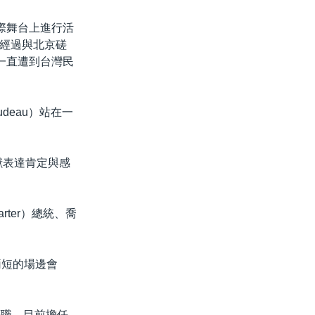
際舞台上進行活
經過與北京磋
一直遭到台灣民
deau）站在一
獻表達肯定與感
ter）總統、喬
了簡短的場邊會
等職，目前擔任