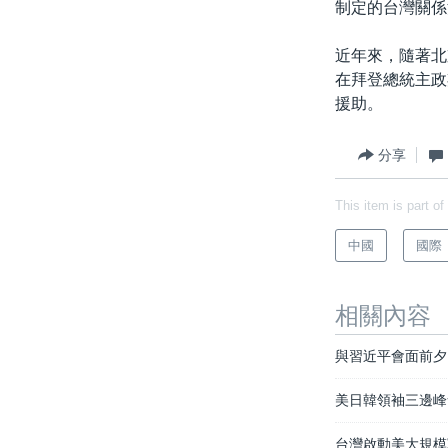
制定的台灣關係
近年來，隨著北
在拜登總統主政
援助。
分享
This item is part of
中國
國際
相關內容
與習近平會面前夕
美日韓領袖三邊峰
台灣啟動美大規模