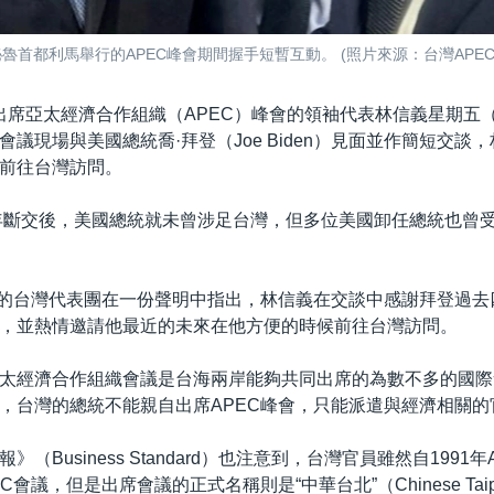
魯首都利馬舉行的APEC峰會期間握手短暫互動。 (照片來源：台灣APEC
出席亞太經濟合作組織（APEC）峰會的領袖代表林信義星期五（
會議現場與美國總統喬·拜登（Joe Biden）見面並作簡短交談
前往台灣訪問。
9年斷交後，美國總統就未曾涉足台灣，但多位美國卸任總統也曾
議的台灣代表團在一份聲明中指出，林信義在交談中感謝拜登過去
，並熱情邀請他最近的未來在他方便的時候前往台灣訪問。
太經濟合作組織會議是台海兩岸能夠共同出席的為數不多的國際
，台灣的總統不能親自出席APEC峰會，只能派遣與經濟相關的
（Business Standard）也注意到，台灣官員雖然自1991
C會議，但是出席會議的正式名稱則是“中華台北”（Chinese Taip