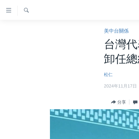
無
障
礙
檢
主頁
索
美中台關係
鏈
美國大選2024
台灣代
接
港澳
跳
卸任總
轉
台灣
到
美中關係
松仁
內
容
海外港人
2024年11月17日
跳
新聞自由
轉
分享
到
揭謊頻道
導
美國
航
跳
中國
轉