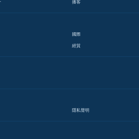
介
播客
國際
經貿
隱私聲明