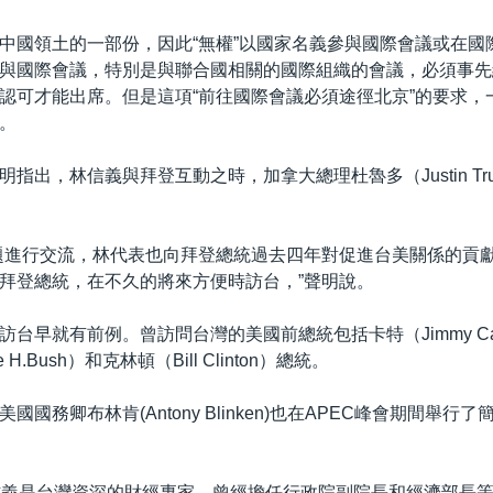
中國領土的一部份，因此“無權”以國家名義參與國際會議或在國
與國際會議，特別是與聯合國相關的國際組織的會議，必須事先
認可才能出席。但是這項“前往國際會議必須途徑北京”的要求，
。
指出，林信義與拜登互動之時，加拿大總理杜魯多（Justin Tru
題進行交流，林代表也向拜登總統過去四年對促進台美關係的貢
拜登總統，在不久的將來方便時訪台，”聲明說。
台早就有前例。曾訪問台灣的美國前總統包括卡特（Jimmy Car
 H.Bush）和克林頓（Bill Clinton）總統。
國國務卿布林肯(Antony Blinken)也在APEC峰會期間舉行
信義是台灣資深的財經專家，曾經擔任行政院副院長和經濟部長