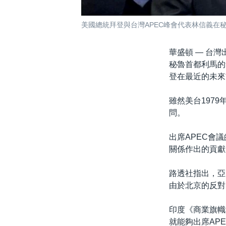
美國總統拜登與台灣APEC峰會代表林信義在秘
華盛頓 —
台灣
秘魯首都利馬的
登在最近的未來
雖然美台197
問。
出席APEC會
關係作出的貢獻
路透社指出，亞
由於北京的反對
印度《商業旗幟報》
就能夠出席APE