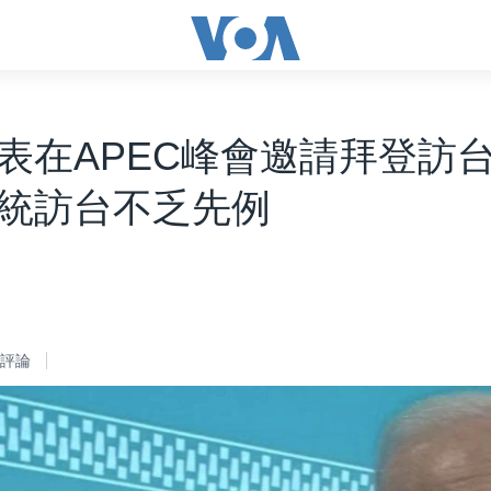
表在APEC峰會邀請拜登訪台
統訪台不乏先例
評論