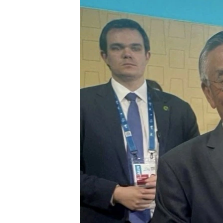
國際
到
檢
經貿
索
視頻
音頻
每日視頻新聞
VOA 60秒 (國際)
時事經緯
美國專訊
新聞音頻
視頻存檔
海外港人
YOUTUBE頻道
港人港心
美國透視
建國史話
廣播節目表