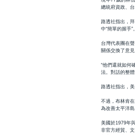
總統府資政、台
路透社指出，拜
中“簡單的握手”
台灣代表團在聲
關係交換了意見
“他們還就如何
法。對話的整體
路透社指出，美
不過，布林肯在
為改善太平洋島
美國於1979
非官方經貿、文