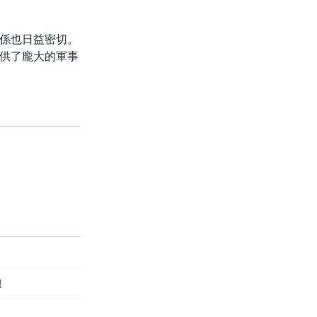
係也日益密切。
供了龐大的軍事
題