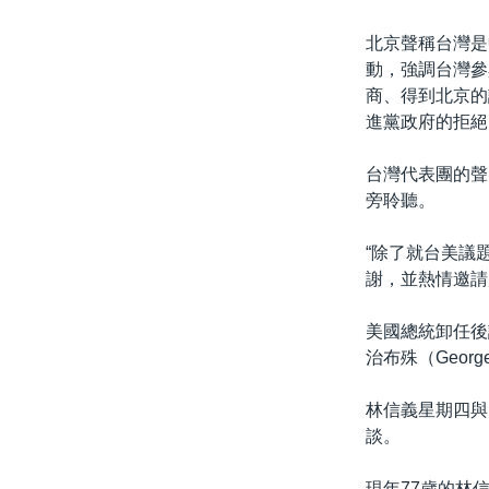
北京聲稱台灣是
動，強調台灣參
商、得到北京的
進黨政府的拒絕
台灣代表團的聲明
旁聆聽。
“除了就台美議
謝，並熱情邀請
美國總統卸任後訪
治布殊（George
林信義星期四與美
談。
現年77歲的林