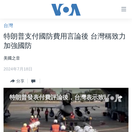
無
障
礙
台灣
主頁
鏈
特朗普支付國防費用言論後 台灣稱致力
接
美國大選2024
加強國防
跳
港澳
轉
美國之音
台灣
到
2024年7月18日
內
美中關係
容
分享
海外港人
跳
轉
新聞自由
特朗普發表付費評論後，台灣表示致力於加強國防
到
揭謊頻道
導
航
美國
跳
中國
轉