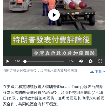
到
國際
檢
經貿
索
No media source currently available
視頻
音頻
每日視頻新聞
VOA 60秒 (國際)
時事經緯
國語
美國專訊
新聞音頻
關注我們
視頻存檔
海外港人
0:00
1:04
YOUTUBE頻道
港人港心
特朗普發表付費評論後，台灣表示致力於加強國防
下載
美國透視
其他語言網站
建國史話
在美國共和黨總統候選人特朗普(Donald Trump)發表台灣應
廣播節目表
該為其國防向美國付費的評論後，台灣外交部星期四(7月18
日)表示，台灣致力於加強國防，並與美國及其他理念相近國
家合作，共同維護台海和平穩定。