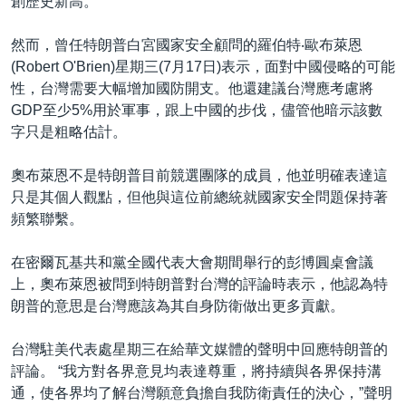
創歷史新高。
然而，曾任特朗普白宮國家安全顧問的羅伯特‧歐布萊恩
(Robert O'Brien)星期三(7月17日)表示，面對中國侵略的可能
性，台灣需要大幅增加國防開支。他還建議台灣應考慮將
GDP至少5%用於軍事，跟上中國的步伐，儘管他暗示該數
字只是粗略估計。
奧布萊恩不是特朗普目前競選團隊的成員，他並明確表達這
只是其個人觀點，但他與這位前總統就國家安全問題保持著
頻繁聯繫。
在密爾瓦基共和黨全國代表大會期間舉行的彭博圓桌會議
上，奧布萊恩被問到特朗普對台灣的評論時表示，他認為特
朗普的意思是台灣應該為其自身防衛做出更多貢獻。
台灣駐美代表處星期三在給華文媒體的聲明中回應特朗普的
評論。 “我方對各界意見均表達尊重，將持續與各界保持溝
通，使各界均了解台灣願意負擔自我防衛責任的決心，”聲明