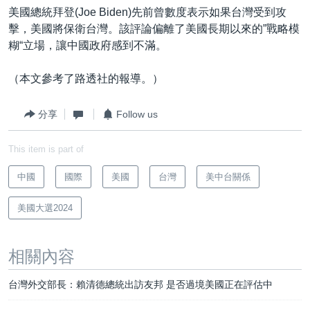
美國總統拜登(Joe Biden)先前曾數度表示如果台灣受到攻
擊，美國將保衛台灣。該評論偏離了美國長期以來的”戰略模
糊“立場，讓中國政府感到不滿。
（本文參考了路透社的報導。）
分享
Follow us
This item is part of
中國
國際
美國
台灣
美中台關係
美國大選2024
相關內容
台灣外交部長：賴清德總統出訪友邦 是否過境美國正在評估中