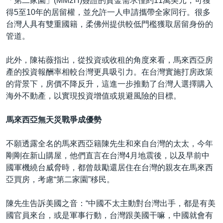
「第二家園」(MM2H)簽證的資金需求僅約11萬美元，可獲
得5至10年的居留權，並允許一人申請攜帶全家同行。很多
台灣人具有雙重國籍，柔佛州提供較低門檻獲取居留身份的
管道。
此外，陳祐薇指出，從投資或收租的角度來看，馬來西亞房
產的投資報酬率相較台灣更具吸引力。在台灣實施打房政策
的背景下，房價不降反升，這進一步推動了台灣人選擇購入
海外不動產，以實現投資增值或規避風險的目標。
馬來西亞無天災戰爭成優勢
不願透露全名的馬來西亞籍陳先生和來自台灣的太太，今年
剛剛在新山購屋，他們直言在台灣4月地震後，以及早前中
國軍機繞台威脅時，都曾鼓勵還居住在台灣的親友在馬來西
亞買房，考慮“第二家園”移民。
陳先生告訴美國之音：“中國不太主動對台灣出手，都是有美
國官員來台，或是軍事行動，台灣跟美國干嘛，中國就會有