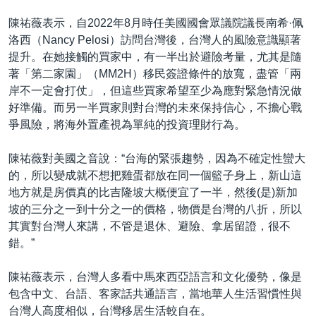
陳祐薇表示，自2022年8月時任美國國會眾議院議長南希·佩
洛西（Nancy Pelosi）訪問台灣後，台灣人的風險意識顯著
提升。在她接觸的買家中，有一半出於避險考量，尤其是隨
著「第二家園」（MM2H）移民簽證條件的放寬，盡管「兩
岸不一定會打仗」，但這些買家希望至少為應對緊急情況做
好準備。而另一半買家則對台灣的未來保持信心，不擔心戰
爭風險，將海外置產視為單純的投資理財行為。
陳祐薇對美國之音說：“台海的緊張趨勢，因為不確定性蠻大
的，所以變成就不想把雞蛋都放在同一個籃子身上，新山這
地方就是房價真的比吉隆坡大概便宜了一半，然後(是)新加
坡的三分之一到十分之一的價格，物價是台灣的八折，所以
其實對台灣人來講，不管是退休、避險、拿居留證，很不
錯。”
陳祐薇表示，台灣人多看中馬來西亞語言和文化優勢，像是
包含中文、台語、客家話共通語言，當地華人生活習慣性與
台灣人高度相似，台灣移居生活較自在。