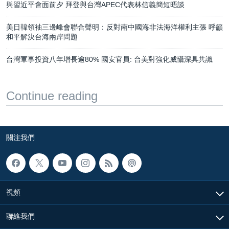
與習近平會面前夕 拜登與台灣APEC代表林信義簡短晤談
美日韓領袖三邊峰會聯合聲明：反對南中國海非法海洋權利主張 呼籲
和平解決台海兩岸問題
台灣軍事投資八年增長逾80% 國安官員: 台美對強化威懾深具共識
Continue reading
關注我們
視頻
聯絡我們