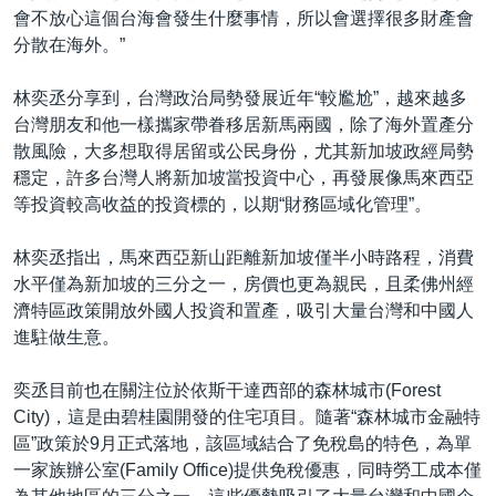
會不放心這個台海會發生什麼事情，所以會選擇很多財產會
分散在海外。”
林奕丞分享到，台灣政治局勢發展近年“較尷尬”，越來越多
台灣朋友和他一樣攜家帶眷移居新馬兩國，除了海外置產分
散風險，大多想取得居留或公民身份，尤其新加坡政經局勢
穩定，許多台灣人將新加坡當投資中心，再發展像馬來西亞
等投資較高收益的投資標的，以期“財務區域化管理”。
林奕丞指出，馬來西亞新山距離新加坡僅半小時路程，消費
水平僅為新加坡的三分之一，房價也更為親民，且柔佛州經
濟特區政策開放外國人投資和置產，吸引大量台灣和中國人
進駐做生意。
奕丞目前也在關注位於依斯干達西部的森林城市(Forest
City)，這是由碧桂園開發的住宅項目。隨著“森林城市金融特
區”政策於9月正式落地，該區域結合了免稅島的特色，為單
一家族辦公室(Family Office)提供免稅優惠，同時勞工成本僅