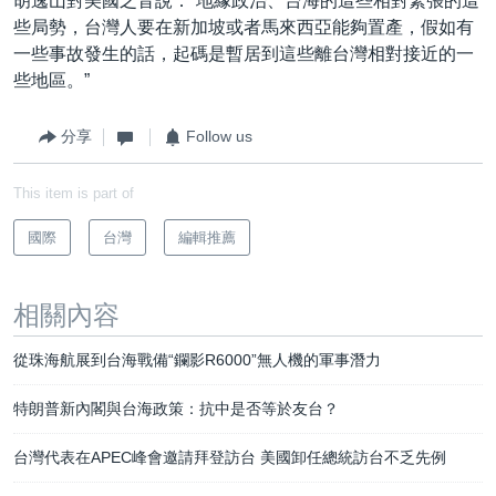
胡逸山對美國之音說：“地緣政治、台海的這些相對緊張的這
些局勢，台灣人要在新加坡或者馬來西亞能夠置產，假如有
一些事故發生的話，起碼是暫居到這些離台灣相對接近的一
些地區。”
分享
Follow us
This item is part of
國際
台灣
編輯推薦
相關內容
從珠海航展到台海戰備“鑭影R6000”無人機的軍事潛力
特朗普新內閣與台海政策：抗中是否等於友台？
台灣代表在APEC峰會邀請拜登訪台 美國卸任總統訪台不乏先例