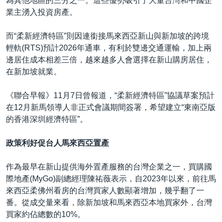
為其他地區的三分之一。這些優勢吸引了大量台灣和中國企
業主湧入投資房產。
而“柔新經濟特區”則因連銜接馬來西亞新山與新加坡的跨境
輕軌(RTS)預計2026年通車，有利於雙邊交通運輸，加上兩
邊居住成本相差三倍，越來越多人會選擇在新山購房居住，
在新加坡就業。
《聯合早報》11月7日曾報道，“柔新經濟特區”協議草案預計
在12月新馬領導人非正式會議期間簽署，希望建立“東南亞版
的香港深圳經濟特區”。
政策利好促台人馬來西亞置產
作為最早在新山提供海外置產服務的台灣企業之一，買購國
際地產(MyGo)副總經理陳祐薇表示，自2023年以來，前往馬
來西亞柔佛州看房的台灣買家人數顯著增加，幾乎翻了一
番。從成交量來看，除新加坡和馬來西亞本地買家外，台灣
買家約佔總數的10%。