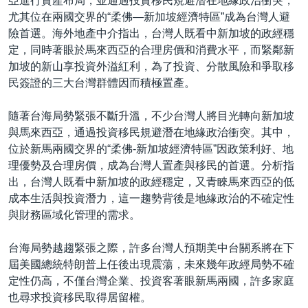
亞進行資產布局，並通過投資移民規避潛在地緣政治衝突，
尤其位在兩國交界的“柔佛—新加坡經濟特區”成為台灣人避
險首選。海外地產中介指出，台灣人既看中新加坡的政經穩
定，同時著眼於馬來西亞的合理房價和消費水平，而緊鄰新
加坡的新山享投資外溢紅利，為了投資、分散風險和爭取移
民簽證的三大台灣群體因而積極置產。
隨著台海局勢緊張不斷升溫，不少台灣人將目光轉向新加坡
與馬來西亞，通過投資移民規避潛在地緣政治衝突。其中，
位於新馬兩國交界的“柔佛-新加坡經濟特區”因政策利好、地
理優勢及合理房價，成為台灣人置產與移民的首選。分析指
出，台灣人既看中新加坡的政經穩定，又青睞馬來西亞的低
成本生活與投資潛力，這一趨勢背後是地緣政治的不確定性
與財務區域化管理的需求。
台海局勢越趨緊張之際，許多台灣人預期美中台關系將在下
屆美國總統特朗普上任後出現震蕩，未來幾年政經局勢不確
定性仍高，不僅台灣企業、投資客著眼新馬兩國，許多家庭
也尋求投資移民取得居留權。