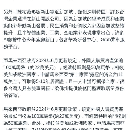
另外，陳祐薇形容新山靠近新加坡，類似深圳特區，許多台
灣企業選擇在新山開設公司。因為新加坡的經濟成長和產業
動能都帶動新山發展，民生消費和薪資收入都因新加坡整體
提升，且半導體產業、工業、金融業都表現非常出色，許多
AI數據中心今年落腳新山，包含華為研發中心、Grab乘車服
務平台。
而馬來西亞政府2024年6月更新規定，外國人購買房產須逾
100萬馬幣（約22萬美元），經濟特區則是50萬馬幣，相較
美加或歐洲國家，申請馬來西亞“第二家園”簽證的資金約11
萬美金，可取得5-10年居留證，且一人申辦可攜帶全家，很
多台灣人具有雙重國籍，柔佛州提供較低門檻獲取居留身份
的管道。
馬來西亞政府於2024年6月更新政策，規定外國人購買房產
的最低門檻為100萬馬幣(約22萬美元)，而經濟特區的門檻則
為50萬馬幣。此外，相較於美加或歐洲國家，申請馬來西亞