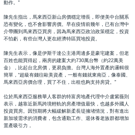
動作。”
陳先生指出，馬來西亞新山房價穩定增長，即便美中台關系
恐有變化，也不會影響房價。早在疫情前幾年，已有台灣中
介帶團到馬來西亞買房，因為馬來西亞政治政策穩定，投資
不怕虧，有些台灣人更在經濟特區買地投資。
陳先生表示，像是伊斯干達公主港周邊多是豪宅建案，但老
百姓也能買得起，兩房的建案大約730萬台幣（約22萬美
金），比起台北房價，更易負擔。台灣人海外置產的邏輯很
簡單，“超級有錢往歐美資產，一般有錢就東南亞，像泰國、
馬來西亞房價合理，買了不住，出租也夠支持房貸。”
位於馬來西亞服務華人客群的特富房地產代理中介盧紫薇則
表示，越靠近新馬跨境輕軌的房產增值最快，也越多外國人
投資買房。因預期將大幅緩解新柔長堤擁堵情況，對有進出
新加坡需求的消費者，包含通勤工作、退休養老族群都增加
置產吸引力，