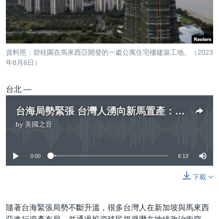
到
國際
檢
經貿
索
視頻
資料照：碧桂園在馬來西亞開發的一處公寓住宅樓建築工地。（2023
音頻
每日視頻新聞
年8月6日）
VOA 60秒 (國際)
時事經緯
國語
台北 —
美國專訊
新聞音頻
台海局勢緊張 台灣人湧向新馬置產：柔佛經濟特區成避險與移民首選
關注我們
視頻存檔
海外港人
by
美國之音
No media source currently available
YOUTUBE頻道
港人港心
美國透視
0:00
6:13
其他語言網站
建國史話
下載
廣播節目表
隨著台海緊張局勢不斷升溫，很多台灣人在新加坡與馬來西