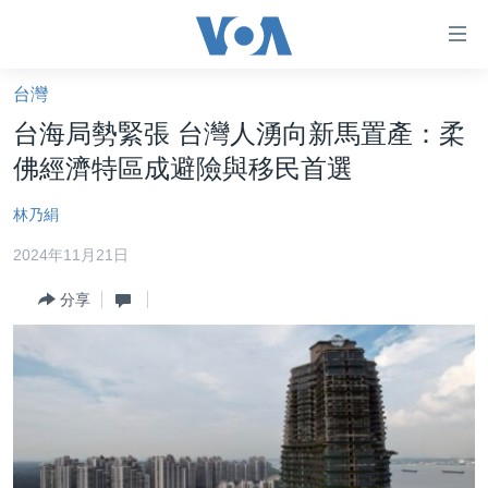
無
障
礙
台灣
主頁
鏈
台海局勢緊張 台灣人湧向新馬置產：柔
接
美國大選2024
佛經濟特區成避險與移民首選
跳
港澳
轉
林乃絹
台灣
到
2024年11月21日
內
美中關係
容
分享
海外港人
跳
轉
新聞自由
到
揭謊頻道
導
航
美國
跳
中國
轉