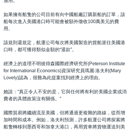
適用。
如果擁有船隻的公司目前有向中國船廠訂購新船的訂單，該
船每次進入美國港口時可能會被額外徵收100萬美元的費
用。
該規則還規定，航運公司每次將美國製造的貨船派往美國港
口時，都可獲得類似金額的“退款”。
經濟上的道理不明彼得森國際經濟研究所(Peterson Institute
for International Economics)資深研究員瑪麗‧洛夫利(Mary
Lovely)認為，很難為此提案找到經濟上的理由。
她說：“真正令人不安的是，它與任何將有利於美國企業或消
費者的具體政策沒有關係。”
國際貿易將繼續流至美國，但將通過更複雜的路線，從而增
加時間和成本。例如，洛夫利預測，許多航運公司將探索將
船隻轉移到墨西哥和加拿大港口，再用貨車將貨物運送到美