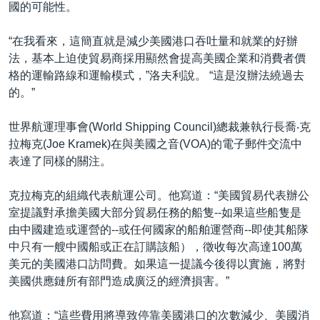
國的可能性。
“在我看來，這簡直就是減少美國港口吞吐量和就業的好辦
法，基本上迫使貿易商採用顯然會提高美國企業和消費者價
格的運輸路線和運輸模式，”洛夫利說。 “這是沒辦法繞過去
的。”
世界航運理事會(World Shipping Council)總裁兼執行長喬‧克
拉梅克(Joe Kramek)在與美國之音(VOA)的電子郵件交流中
表達了同樣的關注。
克拉梅克的組織代表航運公司。他寫道：“美國貿易代表辦公
室提議對承擔美國大部分貿易任務的船隻--如果這些船隻是
由中國建造或運營的--或任何國家的船舶運營商--即使其船隊
中只有一艘中國船或正在訂購該船），徵收每次高達100萬
美元的美國港口訪問費。如果這一提議今後得以實施，將對
美國供應鏈所有部門造成廣泛的經濟損害。”
他寫道：“這些費用將導致停靠美國港口的次數減少、美國消