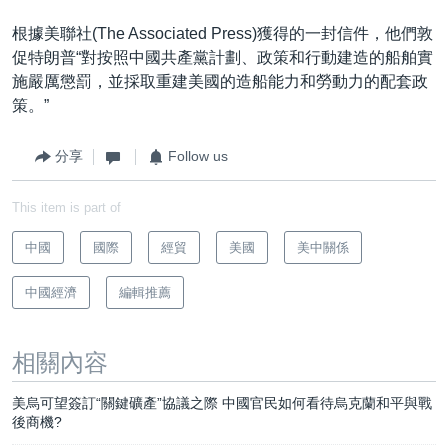
根據美聯社(The Associated Press)獲得的一封信件，他們敦
促特朗普“對按照中國共產黨計劃、政策和行動建造的船舶實
施嚴厲懲罰，並採取重建美國的造船能力和勞動力的配套政
策。”
分享
Follow us
This item is part of
中國
國際
經貿
美國
美中關係
中國經濟
編輯推薦
相關內容
美烏可望簽訂“關鍵礦產”協議之際 中國官民如何看待烏克蘭和平與戰
後商機?