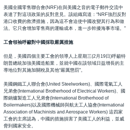
美國全國零售聯合會(NRF)在與美國之音的電子郵件交流中
表達了對這項政策的反對意見。該組織寫道：“NRF強烈反對
港口收費的救濟措施，因為這不會迫使中國改變其行為和做
法。它只會增加零售商的運輸成本，進一步幹擾海事市場。”
工會領袖呼籲對中國採取嚴厲措施
但是，美國四個主要工會的領導人上星期三(2月19日)呼籲特
朗普總統加強美國造船業，並就中國在該領域日益增長的主
導地位對其施加關稅及其他“嚴厲懲罰”。
美國鋼鐵工人聯合會(United Steelworkers)、國際電氣工人
兄弟會(International Brotherhood of Electrical Workers)、國
際鍋爐製造工人兄弟會(International Brotherhood of
Boilermakers)以及國際機械師與航太工人協會(International
Association of Machinists and Aerospace Workers) 這四家
工會的主席認為，中國的措施損害了美國工人的利益，並威
脅到國家安全。