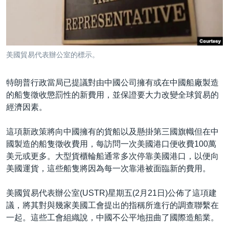
到
國際
檢
經貿
索
視頻
美國貿易代表辦公室的標示。
音頻
每日視頻新聞
特朗普行政當局已提議對由中國公司擁有或在中國船廠製造
VOA 60秒 (國際)
時事經緯
國語
的船隻徵收懲罰性的新費用，並保證要大力改變全球貿易的
美國專訊
新聞音頻
經濟因素。
關注我們
視頻存檔
海外港人
這項新政策將向中國擁有的貨船以及懸掛第三國旗幟但在中
YOUTUBE頻道
港人港心
國製造的船隻徵收費用，每訪問一次美國港口便收費100萬
美元或更多。大型貨櫃輪船通常多次停靠美國港口，以便向
美國透視
其他語言網站
美國運貨，這些船隻將因為每一次靠港被面臨新的費用。
建國史話
美國貿易代表辦公室(USTR)星期五(2月21日)公佈了這項建
廣播節目表
議，將其對與幾家美國工會提出的指稱所進行的調查聯繫在
一起。這些工會組織說，中國不公平地扭曲了國際造船業。