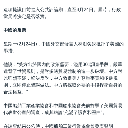
這項提議目前進入公共評論期，直至3月24日。屆時，行政
當局將決定是否落實。
中國的反應
星期一(2月24日)，中國外交部發言人林劍尖銳批評了美國的
舉措。
他說：“美方出於國內的政策需要，濫用301調查手段，嚴重
違背了世貿規則，是對多邊貿易體制的進一步破壞。中方對
此強烈不滿，堅決反對，中方敦促美方尊重事實和多邊規
則，立即停止錯誤做法。中方將採取必要的手段捍衛自身的
合法權益。”
中國船舶工業產業協會和中國船東協會先前抨擊了美國貿易
代表辦公室的調查，成其結論“充滿了謊言和歪曲”。
在調查結果公佈時，中國船舶工業行業協會曾發表聲明