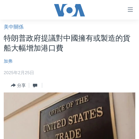
無
障
礙
美中關係
主頁
鏈
特朗普政府提議對中國擁有或製造的貨
接
美國大選2024
船大幅增加港口費
跳
港澳
轉
加弗
台灣
到
2025年2月25日
內
美中關係
容
分享
海外港人
跳
轉
新聞自由
到
揭謊頻道
導
航
美國
跳
中國
轉