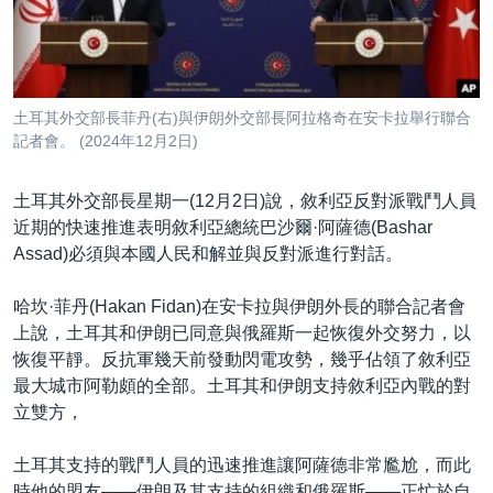
到
國際
檢
經貿
索
視頻
土耳其外交部長菲丹(右)與伊朗外交部長阿拉格奇在安卡拉舉行聯合
音頻
每日視頻新聞
記者會。 (2024年12月2日)
VOA 60秒 (國際)
時事經緯
國語
土耳其外交部長星期一(12月2日)說，敘利亞反對派戰鬥人員
美國專訊
新聞音頻
近期的快速推進表明敘利亞總統巴沙爾·阿薩德(Bashar
Assad)必須與本國人民和解並與反對派進行對話。
關注我們
視頻存檔
海外港人
YOUTUBE頻道
港人港心
哈坎·菲丹(Hakan Fidan)在安卡拉與伊朗外長的聯合記者會
上說，土耳其和伊朗已同意與俄羅斯一起恢復外交努力，以
美國透視
其他語言網站
恢復平靜。反抗軍幾天前發動閃電攻勢，幾乎佔領了敘利亞
建國史話
最大城市阿勒頗的全部。土耳其和伊朗支持敘利亞內戰的對
立雙方，
廣播節目表
土耳其支持的戰鬥人員的迅速推進讓阿薩德非常尷尬，而此
時他的盟友——伊朗及其支持的組織和俄羅斯——正忙於自