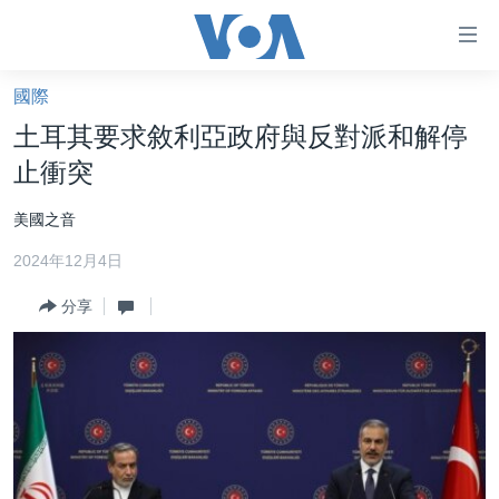
無
障
礙
國際
主頁
鏈
土耳其要求敘利亞政府與反對派和解停
接
美國大選2024
止衝突
跳
港澳
轉
美國之音
台灣
到
2024年12月4日
內
美中關係
容
分享
海外港人
跳
轉
新聞自由
到
揭謊頻道
導
航
美國
跳
中國
轉