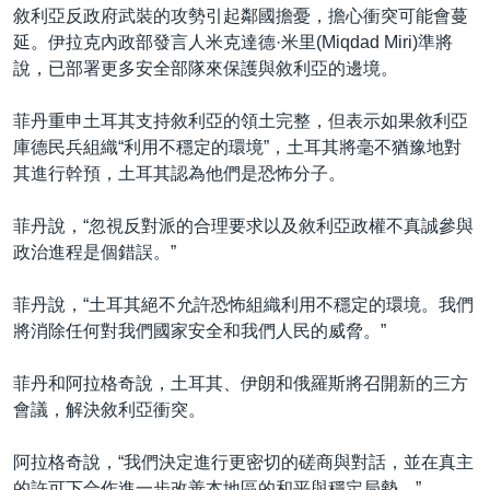
敘利亞反政府武裝的攻勢引起鄰國擔憂，擔心衝突可能會蔓
延。伊拉克內政部發言人米克達德·米里(Miqdad Miri)準將
說，已部署更多安全部隊來保護與敘利亞的邊境。
菲丹重申土耳其支持敘利亞的領土完整，但表示如果敘利亞
庫德民兵組織“利用不穩定的環境”，土耳其將毫不猶豫地對
其進行幹預，土耳其認為他們是恐怖分子。
菲丹說，“忽視反對派的合理要求以及敘利亞政權不真誠參與
政治進程是個錯誤。”
菲丹說，“土耳其絕不允許恐怖組織利用不穩定的環境。我們
將消除任何對我們國家安全和我們人民的威脅。”
菲丹和阿拉格奇說，土耳其、伊朗和俄羅斯將召開新的三方
會議，解決敘利亞衝突。
阿拉格奇說，“我們決定進行更密切的磋商與對話，並在真主
的許可下合作進一步改善本地區的和平與穩定局勢。”