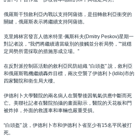
俄羅斯干預敘利亞內戰以支持阿薩德，是扭轉敘利亞衝突的
關鍵，俄羅斯表示將繼續支持阿薩德。
克里姆林宮發言人德米特里·佩斯科夫(Dmitry Peskov)星期一
對記者說，“我們將繼續適當級別的接觸並分析局勢，”“就穩
定局勢所需採取的措施形成立場。”
在反對派控制區活動的敘利亞民防組織 “白頭盔” 說，敘利亞
和俄羅斯戰機繼續轟炸目標，兩次空襲了伊德利卜(Idlib)市的
四家醫院和衛生局大樓。
伊德利卜大學醫院的兩名病人在襲擊後因氧氣供應中斷而死
亡。美聯社記者在醫院拍攝的畫面顯示，醫院的天花板和門
被炸掉，外面的救護車和車輛也嚴重受損。
“白頭盔” 說，伊德利卜市和伊德利卜省至少有15名平民被打
死。