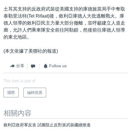
土耳其支持的反政府武裝從美國支持的庫德族當局手中奪取
泰勒里法特(Tel Rifaat)後，敘利亞庫德人大批逃離戰火。庫
德人領導的敘利亞民主力量大部分撤離，並呼籲建立人道走
廊，允許人們乘車隊安全前往阿勒頗，然後前往庫德人領導
的東北地區。
(本文依據了美聯社的報道)
分享
Follow us
This item is part of
國際
編輯推薦
相關內容
敘利亞政府軍反攻 試圖阻止反對派武裝繼續推進