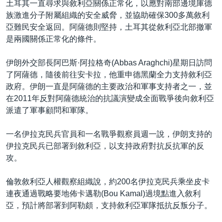
土耳其一直尋求與敘利亞關係正常化，以應對南部邊境庫德
族激進分子附屬組織的安全威脅，並協助確保300多萬敘利
亞難民安全返回。阿薩德則堅持，土耳其從敘利亞北部撤軍
是兩國關係正常化的條件。
伊朗外交部長阿巴斯·阿拉格奇(Abbas Araghchi)星期日訪問
了阿薩德，隨後前往安卡拉，他重申德黑蘭全力支持敘利亞
政府。伊朗一直是阿薩德的主要政治和軍事支持者之一，並
在2011年反對阿薩德統治的抗議演變成全面戰爭後向敘利亞
派遣了軍事顧問和軍隊。
一名伊拉克民兵官員和一名戰爭觀察員週一說，伊朗支持的
伊拉克民兵已部署到敘利亞，以支持政府對抗反抗軍的反
攻。
倫敦敘利亞人權觀察組織說，約200名伊拉克民兵乘坐皮卡
連夜通過戰略要地佈卡邁勒(Bou Kamal)過境點進入敘利
亞，預計將部署到阿勒頗，支持敘利亞軍隊抵抗反叛分子。