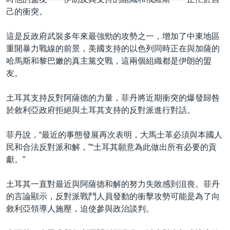
己的衝突。
這是反政府武裝多年來最強勁的攻勢之一，增加了中東地區
重開暴力戰線的前景，美國支持的以色列同時正在與加薩的
哈馬斯和黎巴嫩的真主黨交戰，這兩個組織都是伊朗的盟
友。
土耳其支持反對阿薩德的力量，菲丹將近期衝突的爆發歸咎
於敘利亞政府拒絕與土耳其支持的反對派進行對話。
菲丹說，“最近的事態發展再次表明，大馬士革必須與本國人
民和合法反對派和解，”“土耳其願意為此做出所有必要的貢
獻。”
土耳其一直對最近與阿薩德和解的努力失敗感到沮喪。菲丹
的言論顯示，反對派戰鬥人員發動的衝擊攻勢可能是為了向
敘利亞領導人施壓，迫使參與政治談判。