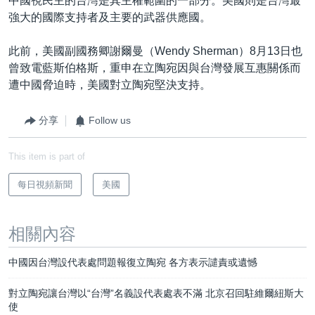
中國視民主的台灣是其主權範圍的一部分。美國則是台灣最
強大的國際支持者及主要的武器供應國。
此前，美國副國務卿謝爾曼（Wendy Sherman）8月13日也
曾致電藍斯伯格斯，重申在立陶宛因與台灣發展互惠關係而
遭中國脅迫時，美國對立陶宛堅決支持。
分享
Follow us
This item is part of
每日視頻新聞
美國
相關內容
中國因台灣設代表處問題報復立陶宛 各方表示譴責或遺憾
對立陶宛讓台灣以“台灣”名義設代表處表不滿 北京召回駐維爾紐斯大
使