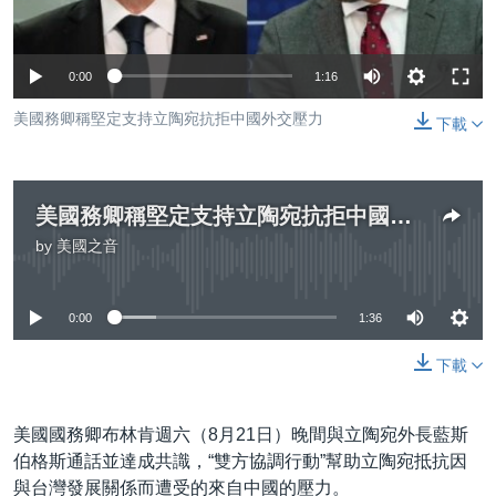
到
國際
檢
經貿
索
0:00
1:16
視頻
美國務卿稱堅定支持立陶宛抗拒中國外交壓力
下載
音頻
每日視頻新聞
VOA 60秒 (國際)
時事經緯
國語
美國務卿稱堅定支持立陶宛抗拒中國外交壓力
美國專訊
新聞音頻
by
美國之音
關注我們
視頻存檔
海外港人
No media source currently available
YOUTUBE頻道
港人港心
0:00
1:36
美國透視
其他語言網站
下載
建國史話
廣播節目表
美國國務卿布林肯週六（8月21日）晚間與立陶宛外長藍斯
伯格斯通話並達成共識，“雙方協調行動”幫助立陶宛抵抗因
與台灣發展關係而遭受的來自中國的壓力。