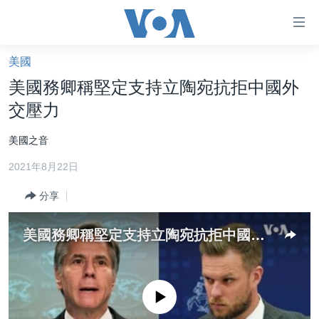
無
障
礙
美國
主頁
鏈
美國務卿稱堅定支持立陶宛抗拒中國外
接
美國大選2024
交壓力
跳
港澳
轉
美國之音
台灣
到
2021年8月22日
內
美中關係
容
分享
海外港人
跳
轉
新聞自由
美國務卿稱堅定支持立陶宛抗拒中國外交壓力
到
揭謊頻道
導
航
美國
跳
No media source currently available
中國
轉