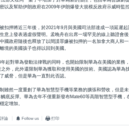
密以及幫助伊朗政府在2009年伊朗爆發大規模反政府示威時監
被扣押將近三年後，於2021年9月與美國司法部達成一項延遲
生意上發表過虛假聲明。孟晚舟在出席一場罕見的線上聽證會後
中國政府隨後也釋放了以間諜罪嫌被扣押的一名加拿大商人和一
離境的美國孩子也得以回到美國。
18年起對華為發動法律戰的同時，也開始限制華為在美國的業務
設之外，此外還限制華為獲取和使用美國的技術。美國認為華為
了威脅，但是華為一直對此否認。
制雖然一度重創了華為智慧型手機等業務的擴張和營收，但是未
3年觸底反彈。華為去年不僅重新發布Mate60等高階智慧型手機
穩定增加。
評論
Follow us
打印