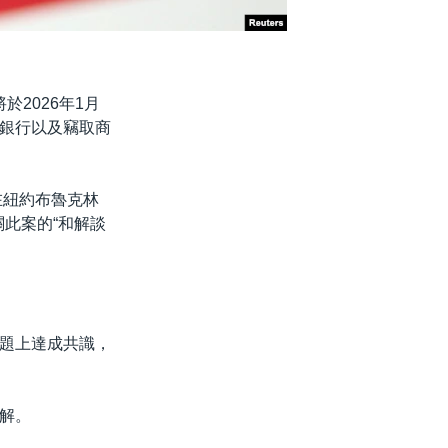
2026年1月
銀行以及竊取商
）在紐約布魯克林
關此案的“和解談
題上達成共識，
解。