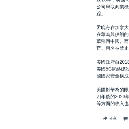
公司竊取商業機
踪。
孟晚舟在加拿大
在華為與伊朗的
華飛回中國。而
官。兩名被禁止
美國政府自20
美國5G網絡建
國國家安全構成
美國對華為的限
四年後的202
等方面的收入也
分享