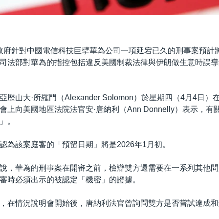
政府針對中國電信科技巨擘華為公司一項延宕已久的刑事案預計將於
司法部對華為的指控包括違反美國制裁法律與伊朗做生意時誤導
歷山大·所羅門（Alexander Solomon）於星期四（4月4日
上向美國地區法院法官安·唐納利（Ann Donnelly）表示，有
」。
認為該案庭審的「預留日期」將是2026年1月初。
說，華為的刑事案在開審之前，檢辯雙方還需要在一系列其他問
審時必須出示的被認定「機密」的證據。
，在情況說明會開始後，唐納利法官曾詢問雙方是否嘗試達成和