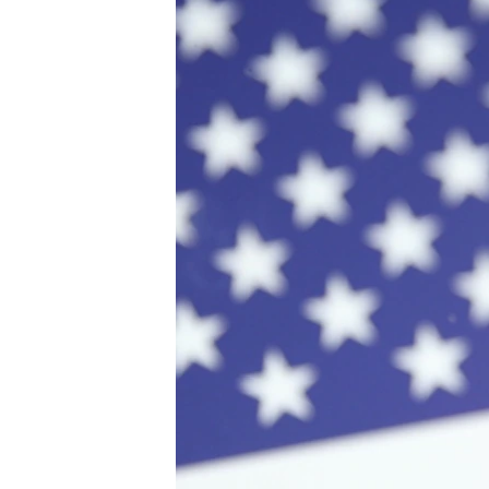
國際
到
檢
經貿
索
視頻
音頻
每日視頻新聞
VOA 60秒 (國際)
時事經緯
美國專訊
新聞音頻
視頻存檔
海外港人
YOUTUBE頻道
港人港心
美國透視
建國史話
廣播節目表