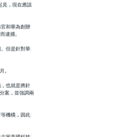
起見，現在應該
務官和華為創辦
求而逮捕。
回。但是針對華
月。
動議，也就是將針
分案，並強調兩
行等機構，因此
從六家美國科技