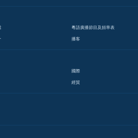
檔
粵語廣播節目及頻率表
介
播客
國際
經貿