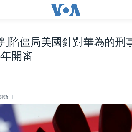
判陷僵局美國針對華為的刑
6年開審
評論