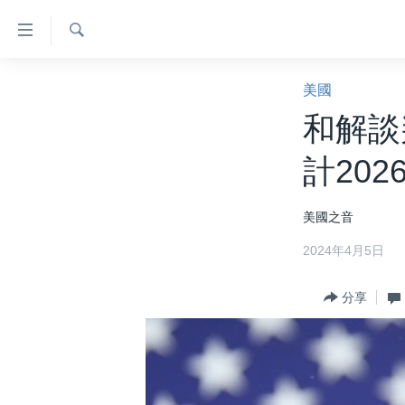
無
障
礙
檢
主頁
索
美國
鏈
美國大選2024
和解談
接
港澳
跳
計202
轉
台灣
到
美中關係
美國之音
內
容
海外港人
2024年4月5日
跳
新聞自由
轉
分享
到
揭謊頻道
導
美國
航
跳
中國
轉