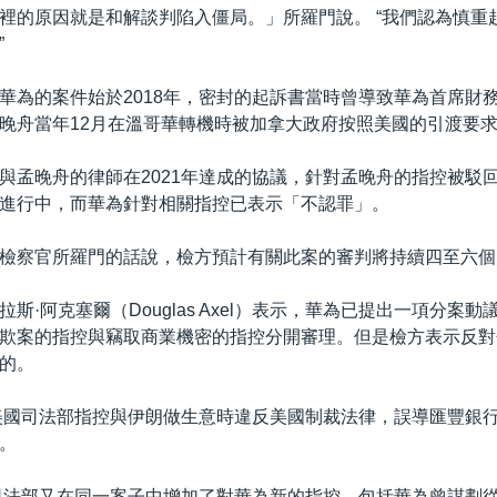
裡的原因就是和解談判陷入僵局。」所羅門說。 “我們認為慎重
”
華為的案件始於2018年，密封的起訴書當時曾導致華為首席財
晚舟當年12月在溫哥華轉機時被加拿大政府按照美國的引渡要
與孟晚舟的律師在2021年達成的協議，針對孟晚舟的指控被駁
進行中，而華為針對相關指控已表示「不認罪」。
檢察官所羅門的話說，檢方預計有關此案的審判將持續四至六個
斯·阿克塞爾（Douglas Axel）表示，華為已提出一項分案
欺案的指控與竊取商業機密的指控分開審理。但是檢方表示反對
的。
被美國司法部指控與伊朗做生意時違反美國制裁法律，誤導匯豐銀
。
國司法部又在同一案子中增加了對華為新的指控，包括華為曾謀劃