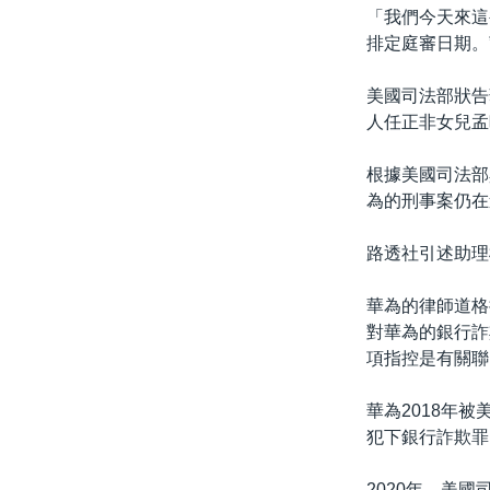
「我們今天來這
排定庭審日期。
美國司法部狀告
人任正非女兒孟
根據美國司法部
為的刑事案仍在
路透社引述助理
華為的律師道格拉
對華為的銀行詐
項指控是有關聯
華為2018年
犯下銀行詐欺罪
2020年，美