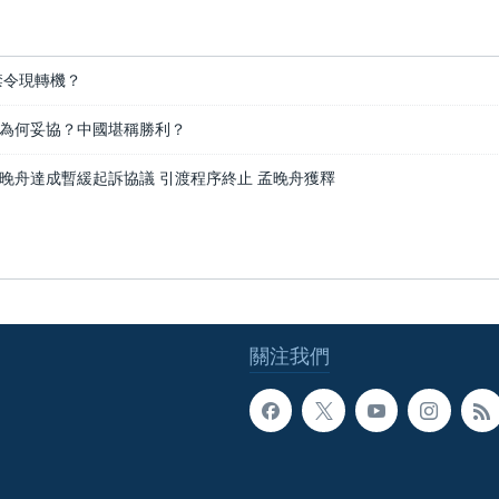
禁令現轉機？
為何妥協？中國堪稱勝利？
晚舟達成暫緩起訴協議 引渡程序終止 孟晚舟獲釋
關注我們