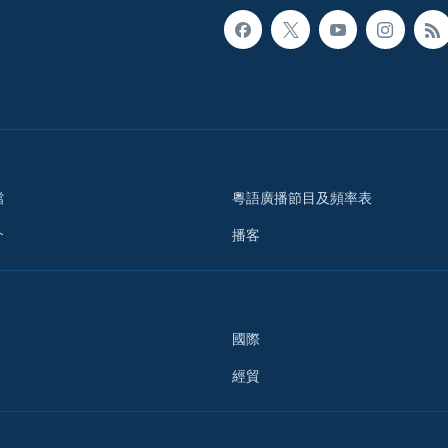
檔
粵語廣播節目及頻率表
介
播客
國際
經貿