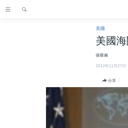
無
障
礙
檢
主頁
索
美國
鏈
美國大選2024
美國海
接
港澳
跳
張蓉湘
轉
台灣
到
2012年11月27日
美中關係
內
容
海外港人
分享
跳
新聞自由
轉
到
揭謊頻道
導
美國
航
跳
中國
轉