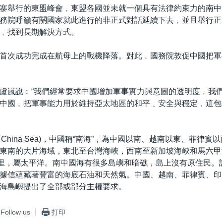
寨舉行的東盟峰會﹐東盟各國並未就一個具有法律約束力的南中
務院呼籲有關國家就此進行的非正式對話延續下去﹐並且舉行正
﹐找到長期解決方式。
首次成功完成在航母上的戰機降落。對此﹐國務院敦促中國把軍
盧嵐說﹕“我們經常要求中國增加軍事實力與意圖的透明度﹐我
中國﹐把軍事能力用於維持亞太地區的和平﹑安全與穩定﹐這包
th China Sea)，中國稱“南海”，為中國以南、越南以東、菲律
東南的大片海域，東北至台灣海峽，西南至新加坡海峽和馬六甲
公里，屬太平洋。南中國海有很多島嶼和暗礁，島上沒有原住民。
據信蘊藏著豐富的海底石油和天然氣。中國、越南、菲律賓、印
海島嶼提出了全部或部分主權要求。
Follow us
打印