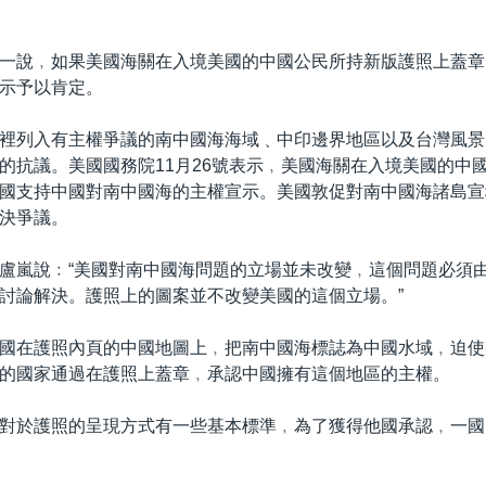
一說﹐如果美國海關在入境美國的中國公民所持新版護照上蓋章
示予以肯定。
裡列入有主權爭議的南中國海海域﹑中印邊界地區以及台灣風景
的抗議。美國國務院11月26號表示﹐美國海關在入境美國的中
國支持中國對南中國海的主權宣示。美國敦促對南中國海諸島宣
決爭議。
盧嵐說﹕“美國對南中國海問題的立場並未改變﹐這個問題必須
討論解決。護照上的圖案並不改變美國的這個立場。”
國在護照內頁的中國地圖上﹐把南中國海標誌為中國水域﹐迫使
的國家通過在護照上蓋章﹐承認中國擁有這個地區的主權。
對於護照的呈現方式有一些基本標準﹐為了獲得他國承認﹐一國