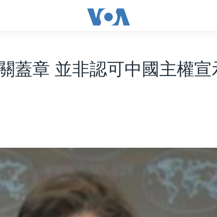
關蓋章 並非認可中國主權宣