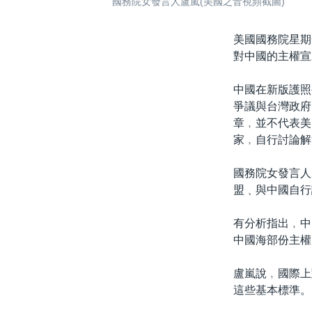
國務院女發言人盧嵐(美國之音視頻截圖)
美國國務院星期
對中國的主權宣
中國在新版護照
爭議與台灣政府
章﹐並不代表美
家﹐自行討論解
國務院女發言人
盟﹑與中國自行
有分析指出﹐中
中國海部份主權
盧嵐說﹐國際上
這些基本標準。