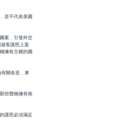
﹐並不代表美國
圖案﹐引發外交
國遊客護照上蓋
稱擁有主權的國
由有關各造﹑東
那些聲稱擁有南
的護照必須滿足