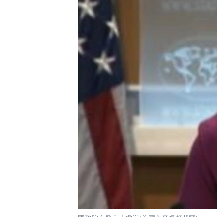
國際
到
檢
經貿
索
視頻
音頻
每日視頻新聞
VOA 60秒 (國際)
時事經緯
美國專訊
新聞音頻
視頻存檔
海外港人
YOUTUBE頻道
港人港心
美國透視
建國史話
廣播節目表