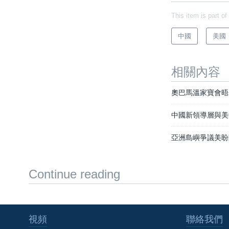
This item is part of
中國
美國
相關內容
奧巴馬溫家寶會晤
中國新領導層與美
亞洲島嶼爭議美盼
Continue reading
視頻
聯絡我們