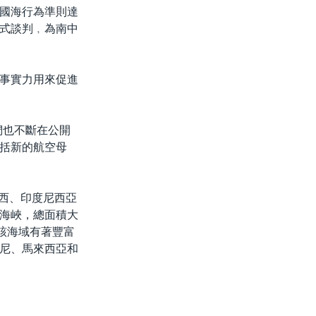
國海行為準則達
式談判﹐為南中
事實力用來促進
們也不斷在公開
括新的航空母
賓以西、印度尼西亞
海峽，總面積大
該海域有著豐富
尼、馬來西亞和