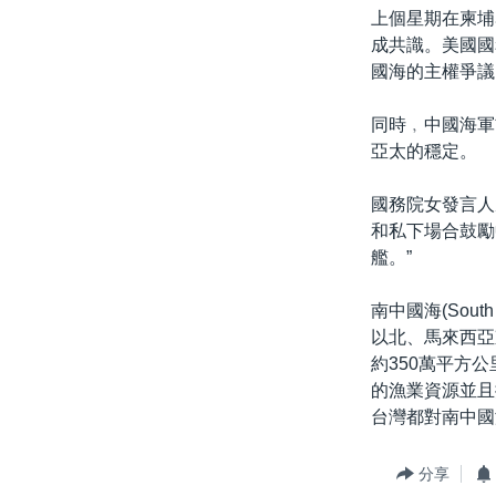
上個星期在柬埔
成共識。美國國
國海的主權爭議
同時﹐中國海軍
亞太的穩定。
國務院女發言人
和私下場合鼓勵
艦。”
南中國海(Sou
以北、馬來西亞
約350萬平方
的漁業資源並且
台灣都對南中國
分享