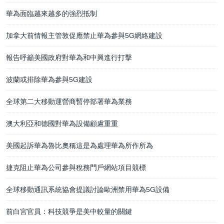
華為面臨越來越多的強烈抵制
加拿大前情報主管敦促應禁止華為參與5G網絡建設
報告呼籲美國政府對華為和中興進行打擊
波蘭或排除華為參與5G建設
全球第二大移動運營商暫停部署華為業務
澳大利亞和德國對華為設備顧慮重重
美國起訴華為魯比奧稱這是為處理華為所作所為
捷克阻止華為公司參與稅務門戶網站項目競標
全球移動通訊系統協會提議討論歐洲禁用華為5G設備
前白宮官員：科技競爭是美中較量的關鍵