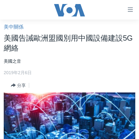
無
障
礙
美中關係
主頁
鏈
美國告誡歐洲盟國別用中國設備建設5G
接
美國大選2024
網絡
跳
港澳
轉
美國之音
台灣
到
2019年2月6日
內
美中關係
容
分享
海外港人
跳
轉
新聞自由
到
揭謊頻道
導
航
美國
跳
中國
轉