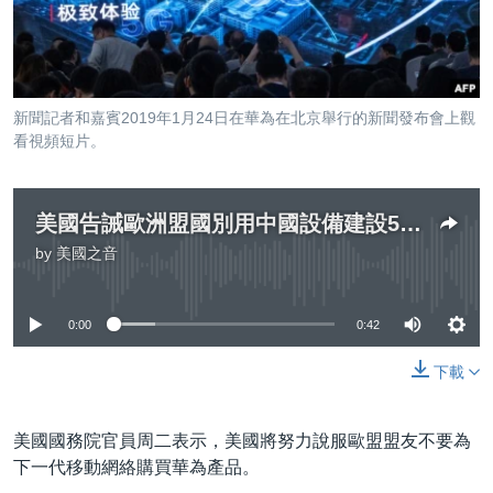
到
國際
檢
經貿
索
視頻
新聞記者和嘉賓2019年1月24日在華為在北京舉行的新聞發布會上觀
音頻
每日視頻新聞
看視頻短片。
VOA 60秒 (國際)
時事經緯
國語
美國專訊
新聞音頻
美國告誡歐洲盟國別用中國設備建設5G網絡
by
美國之音
關注我們
視頻存檔
海外港人
No media source currently available
YOUTUBE頻道
港人港心
0:00
0:42
美國透視
其他語言網站
下載
建國史話
廣播節目表
美國國務院官員周二表示，美國將努力說服歐盟盟友不要為
下一代移動網絡購買華為產品。