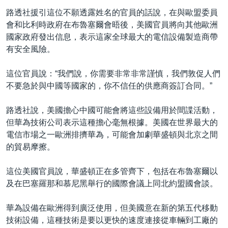
路透社援引這位不願透露姓名的官員的話說，在與歐盟委員
會和比利時政府在布魯塞爾會晤後，美國官員將向其他歐洲
國家政府發出信息，表示這家全球最大的電信設備製造商帶
有安全風險。
這位官員說：“我們說，你需要非常非常謹慎，我們敦促人們
不要急於與中國等國家的，你不信任的供應商簽訂合同。”
路透社說，美國擔心中國可能會將這些設備用於間諜活動，
但華為技術公司表示這種擔心毫無根據。美國在世界最大的
電信市場之一歐洲排擠華為，可能會加劇華盛頓與北京之間
的貿易摩擦。
這位美國官員說，華盛頓正在多管齊下，包括在布魯塞爾以
及在巴塞羅那和慕尼黑舉行的國際會議上同北約盟國會談。
華為設備在歐洲得到廣泛使用，但美國意在新的第五代移動
技術設備，這種技術是要以更快的速度連接從車輛到工廠的