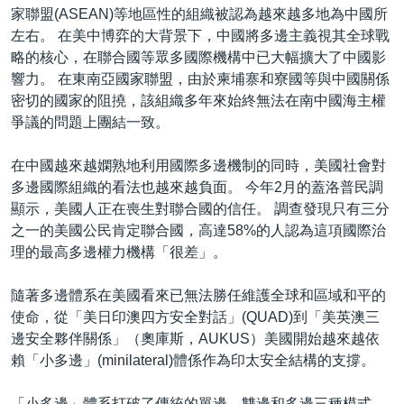
家聯盟(ASEAN)等地區性的組織被認為越來越多地為中國所
左右。 在美中博弈的大背景下，中國將多邊主義視其全球戰
略的核心，在聯合國等眾多國際機構中已大幅擴大了中國影
響力。 在東南亞國家聯盟，由於柬埔寨和寮國等與中國關係
密切的國家的阻撓，該組織多年來始終無法在南中國海主權
爭議的問題上團結一致。
在中國越來越嫻熟地利用國際多邊機制的同時，美國社會對
多邊國際組織的看法也越來越負面。 今年2月的蓋洛普民調
顯示，美國人正在喪生對聯合國的信任。 調查發現只有三分
之一的美國公民肯定聯合國，高達58%的人認為這項國際治
理的最高多邊權力機構「很差」。
隨著多邊體系在美國看來已無法勝任維護全球和區域和平的
使命，從「美日印澳四方安全對話」(QUAD)到「美英澳三
邊安全夥伴關係」（奧庫斯，AUKUS）美國開始越來越依
賴「小多邊」(minilateral)體係作為印太安全結構的支撐。
「小多邊」體系打破了傳統的單邊、雙邊和多邊三種模式，