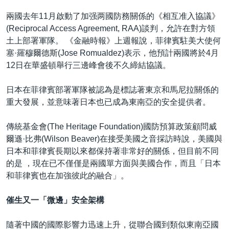
兩國去年11月啟動了加强两國防務關係的《相互准入協議》
(Reciprocal Access Agreement, RAA)談判，允許在對方領
土上部署軍隊。 《金融時報》上週報說，菲律賓駐美大使何
塞·羅穆爾德斯(Jose Romualdez)表示，他預計兩國將於4月
12日在華盛頓舉行三邊峰會後不久締結協議。
日本在菲律賓部署軍隊被認為是標誌著東京和馬尼拉關係的
重大發展，並意味著日本也已成為東南亞的安全提供者。
傳統基金會(The Heritage Foundation)國防預算政策顧問威
爾遜·比弗(Wilson Beaver)在接受美國之音採訪時說，美國與
日本和菲律賓長期以來都保持著非常好的關係，但目前不同
的是 ，現在已不僅僅是兩國單方面與美國合作，而且「日本
和菲律賓也在加強彼此的融合」。
催生又一「微邊」安全架構
隨著中國的國際影響力迅速上升，從聯合國到類似東南亞國