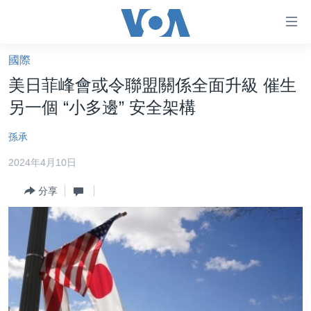
無
障
礙
國際
主頁
鏈
美日菲峰會或令聯盟關係全面升級 催生
接
美國大選2024
另一個 “小多邊” 安全架構
跳
港澳
轉
孫承
台灣
到
2024年4月10日
內
美中關係
容
分享
海外港人
跳
轉
新聞自由
到
揭謊頻道
導
航
美國
跳
中國
轉