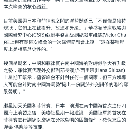
本次峰會的核心議題。
目前美國與日本和菲律賓之間的聯盟關係已「不僅僅是維持
現狀，它們正在被提升、改進和升級。」華盛頓智庫戰略與
國際研究中心(CSIS)亞洲事務高級副總裁車維德(Victor Cha
)在上週有關這次峰會的一次媒體簡報會上說，“這在某種程
度上是相當歷史性的。”
幾個星期來，中國和菲律賓在南中國海的對峙似乎大有升級
之勢，菲律賓代理外交部副部長漢斯·西里班(Hans Siriban)
上星期五暗示，儘管峰會不針對任何一個國家，但三方領導
人可能會針對南中國海局勢“提出一份關於外交關係的'聯合願
景聲明'。”
繼星期天美國和菲律賓、日本、澳洲在南中國海首次進行四
國海上演習之後，美聯社星期一報道說，美國陸軍將首次在
菲律賓進行訓練以磨練在分散島嶼的困難條件下確保充足的
彈藥 供應等等技能。