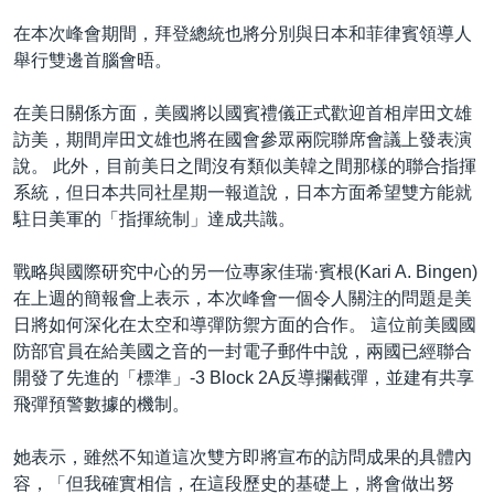
在本次峰會期間，拜登總統也將分別與日本和菲律賓領導人
舉行雙邊首腦會晤。
在美日關係方面，美國將以國賓禮儀正式歡迎首相岸田文雄
訪美，期間岸田文雄也將在國會參眾兩院聯席會議上發表演
說。 此外，目前美日之間沒有類似美韓之間那樣的聯合指揮
系統，但日本共同社星期一報道說，日本方面希望雙方能就
駐日美軍的「指揮統制」達成共識。
戰略與國際研究中心的另一位專家佳瑞·賓根(Kari A. Bingen)
在上週的簡報會上表示，本次峰會一個令人關注的問題是美
日將如何深化在太空和導彈防禦方面的合作。 這位前美國國
防部官員在給美國之音的一封電子郵件中說，兩國已經聯合
開發了先進的「標準」-3 Block 2A反導攔截彈，並建有共享
飛彈預警數據的機制。
她表示，雖然不知道這次雙方即將宣布的訪問成果的具體內
容，「但我確實相信，在這段歷史的基礎上，將會做出努