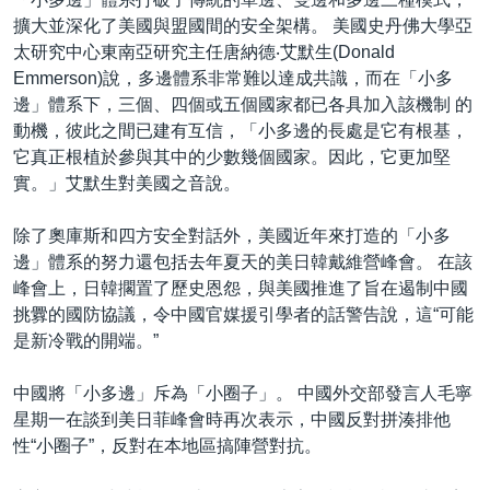
擴大並深化了美國與盟國間的安全架構。 美國史丹佛大學亞
太研究中心東南亞研究主任唐納德‧艾默生(Donald
Emmerson)說，多邊體系非常難以達成共識，而在「小多
邊」體系下，三個、四個或五個國家都已各具加入該機制 的
動機，彼此之間已建有互信，「小多邊的長處是它有根基，
它真正根植於參與其中的少數幾個國家。因此，它更加堅
實。」艾默生對美國之音說。
除了奧庫斯和四方安全對話外，美國近年來打造的「小多
邊」體系的努力還包括去年夏天的美日韓戴維營峰會。 在該
峰會上，日韓擱置了歷史恩怨，與美國推進了旨在遏制中國
挑釁的國防協議，令中國官媒援引學者的話警告說，這“可能
是新冷戰的開端。”
中國將「小多邊」斥為「小圈子」。 中國外交部發言人毛寧
星期一在談到美日菲峰會時再次表示，中國反對拼湊排他
性“小圈子”，反對在本地區搞陣營對抗。