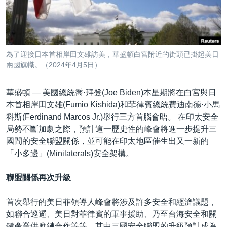
到
國際
檢
經貿
索
視頻
為了迎接日本首相岸田文雄訪美，華盛頓白宮附近的街頭已掛起美日
音頻
每日視頻新聞
兩國旗幟。（2024年4月5日）
VOA 60秒 (國際)
時事經緯
國語
華盛頓 —
美國總統喬·拜登(Joe Biden)本星期將在白宮與日
美國專訊
新聞音頻
本首相岸田文雄(Fumio Kishida)和菲律賓總統費迪南德·小馬
科斯(Ferdinand Marcos Jr.)舉行三方首腦會晤。 在印太安全
關注我們
視頻存檔
海外港人
局勢不斷加劇之際，預計這一歷史性的峰會將進一步提升三
YOUTUBE頻道
港人港心
國間的安全聯盟關係，並可能在印太地區催生出又一新的
「小多邊」(Minilaterals)安全架構。
美國透視
其他語言網站
建國史話
聯盟關係再次升級
廣播節目表
首次舉行的美日菲領導人峰會將涉及許多安全和經濟議題，
如聯合巡邏、美日對菲律賓的軍事援助、乃至台海安全和關
鍵產業供應鏈合作等等，其中三國安全聯盟的升級預計成為