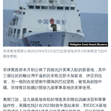
菲律賓海警隊公佈2022年8月2日在巴拉望省海岸外105海哩游弋的中
國海警船。
菲律賓政府本月初公佈了四個允許美軍入駐的新基地，其中
三個位於距離台灣不遠的呂宋島北部卡加延省、伊莎貝拉
省，另一個則在坐望南中國海的巴拉望島，被視為劍指中
國。菲律賓目前總計開放九個軍事基地供美軍使用。
奧斯汀說，這九個基地有助於增進美菲聯合訓練演習和軍事
協作性，美國也預計在2023財政年度結束前，對EDCA基地