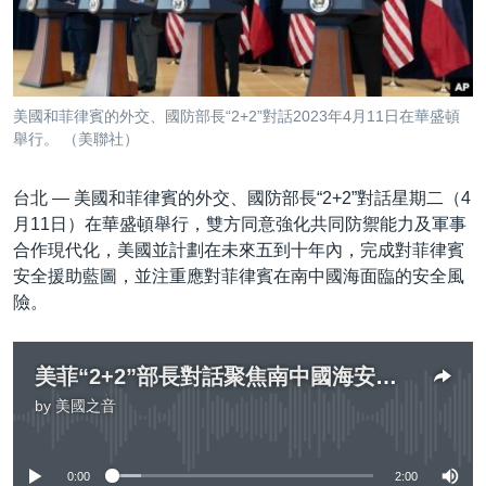
到
國際
檢
經貿
索
視頻
美國和菲律賓的外交、國防部長“2+2”對話2023年4月11日在華盛頓
音頻
每日視頻新聞
舉行。 （美聯社）
VOA 60秒 (國際)
時事經緯
國語
台北 —
美國和菲律賓的外交、國防部長“2+2”對話星期二（4
美國專訊
新聞音頻
月11日）在華盛頓舉行，雙方同意強化共同防禦能力及軍事
合作現代化，美國並計劃在未來五到十年內，完成對菲律賓
關注我們
視頻存檔
海外港人
安全援助藍圖，並注重應對菲律賓在南中國海面臨的安全風
YOUTUBE頻道
港人港心
險。
美國透視
其他語言網站
建國史話
美菲“2+2”部長對話聚焦南中國海安全 敲定未來十年美對菲安全援助藍圖
by
美國之音
廣播節目表
No media source currently available
0:00
2:00