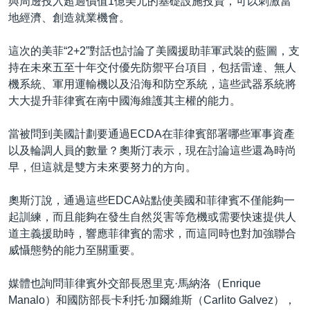
與周邊投入超過價值1億美元的基礎設施投資，可以刺激當
地經濟、創造就業機會。
這次的美菲“2+2”對話也討論了美國援助菲軍武裝的藍圖，支
持在未來五至十年交付優先防禦平台項目，包括雷達、無人
機系統、軍用運輸機以及沿海和防空系統，這些武器系統將
大大提升菲律賓在南中國海維護其主權的能力。
當被問到美國計劃要通過ECDA在菲律賓部署哪些軍事資產
以及輪調人員的數量？奧斯汀表示，現在討論這些還為時尚
早，但這就是雙方未來要努力的方向。
奧斯汀說，通過這些EDCA站點使美國和菲律賓不僅能夠一
起訓練，而且能夠在發生自然災害等危機或需要快速提供人
道主義援助時，響應菲律賓的需求，而這同時也對加強聯合
威懾態勢的能力至關重要。
媒體也詢問菲律賓外交部長恩里克·馬納洛（Enrique
Manalo）和國防部長卡利托·加爾維斯（Carlito Galvez），