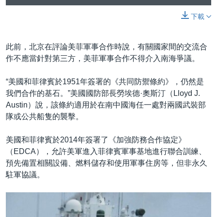
下載
此前，北京在評論美菲軍事合作時說，有關國家間的交流合
作不應當針對第三方，美菲軍事合作不得介入南海爭議。
“美國和菲律賓於1951年簽署的《共同防禦條約》，仍然是
我們合作的基石。”美國國防部長勞埃德·奧斯汀（Lloyd J.
Austin）說，該條約適用於在南中國海任一處對兩國武裝部
隊或公共船隻的襲擊。
美國和菲律賓於2014年簽署了《加強防務合作協定》
（EDCA），允許美軍進入菲律賓軍事基地進行聯合訓練、
預先備置相關設備、燃料儲存和使用軍事住房等，但非永久
駐軍協議。