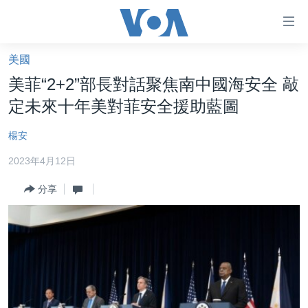
無
障
礙
美國
主頁
鏈
美菲“2+2”部長對話聚焦南中國海安全 敲
接
美國大選2024
定未來十年美對菲安全援助藍圖
跳
港澳
轉
楊安
台灣
到
2023年4月12日
內
美中關係
容
分享
海外港人
跳
轉
新聞自由
到
揭謊頻道
導
航
美國
跳
中國
轉