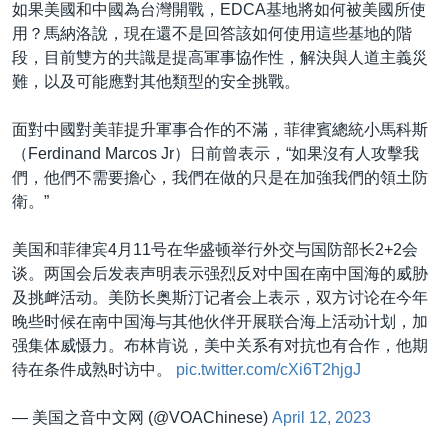
如果美國和中國為台灣開戰，EDCA基地將如何被美國所使
用？馬納洛說，現在還不是回答該如何使用這些基地的階
段，目前雙方的共識是提高軍事協作性，解決與人道主義災
難，以及可能應對其他類型的安全挑戰。
面對中國對美菲提升軍事合作的不滿，菲律賓總統小馬科斯
（Ferdinand Marcos Jr）日前曾表示，“如果沒有人攻擊我
們，他們不需要擔心，我們在做的只是在加強我們的領土防
衛。”
美国和菲律宾4月11号在华盛顿举行外交与国防部长2+2会
谈。两国会后发表声明表示强烈反对中国在南中国海的威胁
及挑衅活动。美防长奥斯汀记者会上表示，双方讨论在今年
晚些时候在南中国海与其他伙伴开展联合海上活动计划，加
强集体威慑力。布林肯说，美中关系有对抗也有合作，他期
待在条件成熟时访中。
pic.twitter.com/cXi6T2hjgJ
— 美国之音中文网 (@VOAChinese)
April 12, 2023