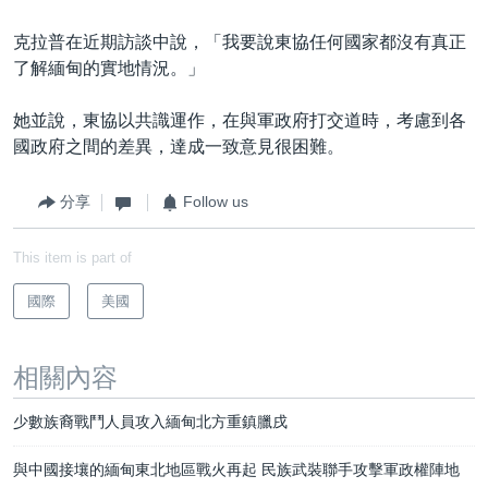
克拉普在近期訪談中說，「我要說東協任何國家都沒有真正
了解緬甸的實地情況。」
她並說，東協以共識運作，在與軍政府打交道時，考慮到各
國政府之間的差異，達成一致意見很困難。
分享
Follow us
This item is part of
國際
美國
相關內容
少數族裔戰鬥人員攻入緬甸北方重鎮臘戌
與中國接壤的緬甸東北地區戰火再起 民族武裝聯手攻擊軍政權陣地