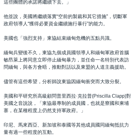
這些團體的承諾將繼續下去。」
他並說，美國將繼續落實“空前的製裁和其它措施”，切斷軍
政府領導人“獲得必要資金繼續施行暴行”的能力。
美國也「強烈支持」東協結束緬甸危機的五點共識。
緬甸兵變後不久，東協九個成員國領導人和緬甸軍政府首腦
敏昂萊上將同意立即停止緬甸暴力，並任命一名特別代表訪
問緬甸，與各方會晤，推動對話以及東盟的人道主義援助。
儘管有這些希望，分析師說東協因緬甸衝突而大致分裂。
美國和平研究所高級顧問普里西拉·克拉普(Priscilla Clapp)對
美國之音說說，「東協最專制的成員國，也就是寮國和柬埔
寨，在某種程度上仍然支持軍政府。」
印尼、馬來西亞、新加坡和泰國等其他成員國同緬甸抵抗力
量有過一些程度的互動。