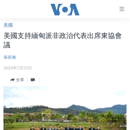
無
障
礙
美國
主頁
鏈
美國支持緬甸派非政治代表出席東協會
接
美國大選2024
議
跳
港澳
轉
張容湘
台灣
到
2024年7月23日
內
美中關係
容
分享
海外港人
跳
轉
新聞自由
到
揭謊頻道
導
航
美國
跳
中國
轉