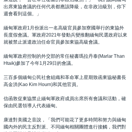
出席東協會議的任何代表都應該降級，在非政治級別，你下
週會看到這個。」
緬甸軍政府1月份派出一名高級官員參加寮國舉行的東協外
長度假會議。軍政府2021年發動兵變推翻緬甸民選政府以來
就被禁止派遣政治任命官員參加東協高級會議。
緬甸軍政府控制的外交部的常任秘書瑪拉丹泰(Marlar Than
Htaik)參加了今年1月29日的會議。
三百多個緬甸公民社會組織和革命軍上星期致函東協秘書長
高金洪(Kao Kim Hourn)和其他官員。
信函敦促東協禁止緬甸軍政府成員出席所有會議和活動，確
保由民選領導人代表緬甸。
康達對美國之音說，「我們可能花了更多時間和努力與緬甸
國內外的民主反對派、不同緬甸相關團體進行接觸，我們對