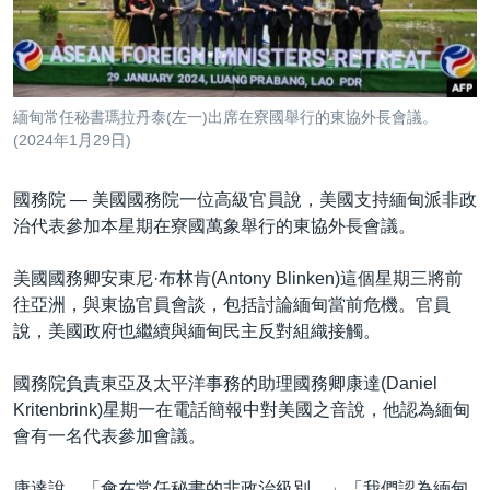
到
國際
檢
經貿
索
視頻
緬甸常任秘書瑪拉丹泰(左一)出席在寮國舉行的東協外長會議。
音頻
每日視頻新聞
(2024年1月29日)
VOA 60秒 (國際)
時事經緯
國語
國務院 —
美國國務院一位高級官員說，美國支持緬甸派非政
美國專訊
新聞音頻
治代表參加本星期在寮國萬象舉行的東協外長會議。
關注我們
視頻存檔
海外港人
美國國務卿安東尼·布林肯(Antony Blinken)這個星期三將前
YOUTUBE頻道
港人港心
往亞洲，與東協官員會談，包括討論緬甸當前危機。官員
說，美國政府也繼續與緬甸民主反對組織接觸。
美國透視
其他語言網站
建國史話
國務院負責東亞及太平洋事務的助理國務卿康達(Daniel
Kritenbrink)星期一在電話簡報中對美國之音說，他認為緬甸
廣播節目表
會有一名代表參加會議。
康達說，「會在常任秘書的非政治級別，」「我們認為緬甸