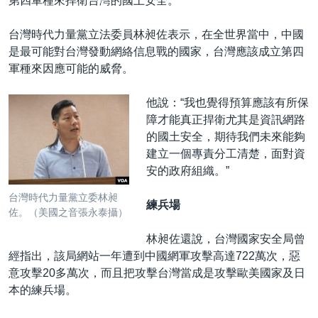
第四軍種來捍衛台灣的國土安全。
台灣時代力量黨立法委員林昶佐表示，在全世界當中，中國
是最可能對台灣發動網絡信息戰的國家，台灣應該成立第四
軍種來因應可能的威脅。
他說：“我也覺得預算應該有所保
障才能真正捍衛尤其是資訊網路
的國土安全，期待我們未來能夠
建立一個專責分工清楚，面對資
安的政府組織。”
台灣時代力量黨立委林昶
練兵場
佐。（美國之音張永泰攝）
林昶佐還說，台灣國家安全局曾
經指出，該局網站一年遭到中國網軍攻擊高達722萬次，惡
意攻擊20多萬次，而且把攻擊台灣當成是攻擊歐美國家及日
本的練兵場。