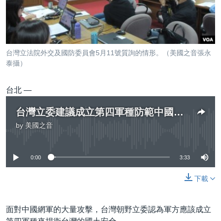
到
國際
檢
經貿
索
視頻
台灣立法院外交及國防委員會5月11號質詢的情形。（美國之音張永
音頻
每日視頻新聞
泰攝）
VOA 60秒 (國際)
時事經緯
國語
台北 —
美國專訊
新聞音頻
台灣立委建議成立第四軍種防範中國網軍
關注我們
視頻存檔
海外港人
by
美國之音
No media source currently available
YOUTUBE頻道
港人港心
美國透視
0:00
3:33
其他語言網站
建國史話
下載
廣播節目表
面對中國網軍的大量攻擊，台灣朝野立委認為軍方應該成立