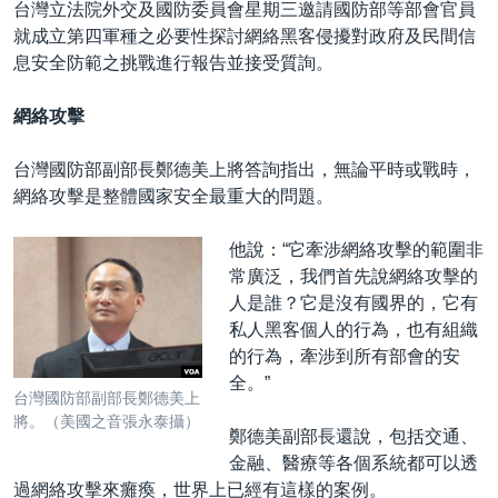
台灣立法院外交及國防委員會星期三邀請國防部等部會官員
就成立第四軍種之必要性探討網絡黑客侵擾對政府及民間信
息安全防範之挑戰進行報告並接受質詢。
網絡攻擊
台灣國防部副部長鄭德美上將答詢指出，無論平時或戰時，
網絡攻擊是整體國家安全最重大的問題。
他說：“它牽涉網絡攻擊的範圍非
常廣泛，我們首先說網絡攻擊的
人是誰？它是沒有國界的，它有
私人黑客個人的行為，也有組織
的行為，牽涉到所有部會的安
全。”
台灣國防部副部長鄭德美上
將。（美國之音張永泰攝）
鄭德美副部長還說，包括交通、
金融、醫療等各個系統都可以透
過網絡攻擊來癱瘓，世界上已經有這樣的案例。