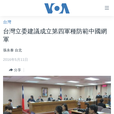
無
障
礙
台灣
主頁
鏈
台灣立委建議成立第四軍種防範中國網
接
美國大選2024
軍
跳
港澳
轉
張永泰 台北
台灣
到
2016年5月11日
內
美中關係
容
分享
海外港人
跳
轉
新聞自由
到
揭謊頻道
導
航
美國
跳
中國
轉