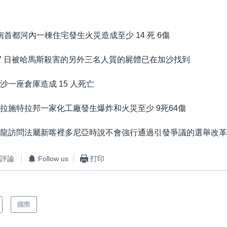
越南首都河內一棟住宅發生火災造成至少 14 死 6傷
 月 7 日被哈馬斯殺害的另外三名人質的屍體已在加沙找到
加沙一座倉庫造成 15 人死亡
馬哈拉施特拉邦一家化工廠發生爆炸和火災至少 9死64傷
馬克龍訪問法屬新喀裡多尼亞時說不會強行通過引發爭議的選舉改
評論
Follow us
打印
國際