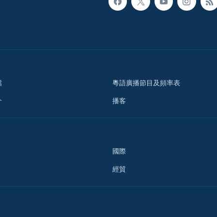
檔
粵語廣播節目及頻率表
介
播客
國際
經貿