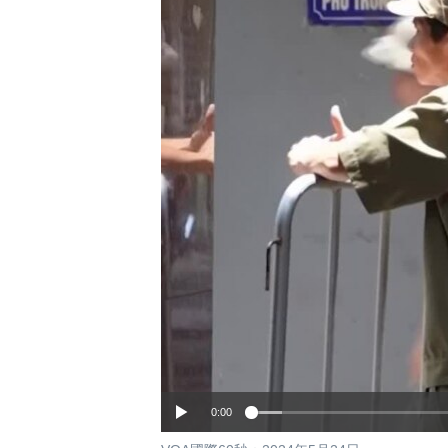
國際
到
檢
經貿
索
視頻
音頻
每日視頻新聞
VOA 60秒 (國際)
時事經緯
美國專訊
新聞音頻
視頻存檔
海外港人
YOUTUBE頻道
港人港心
美國透視
建國史話
廣播節目表
0:00