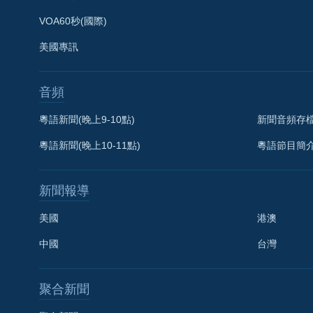
VOA60秒(國際)
美國專訊
音頻
粵語新聞(晚上9-10點)
新聞音頻存
粵語新聞(晚上10-11點)
粵語節目簡
新聞報導
美國
港澳
中國
台灣
聚合新聞