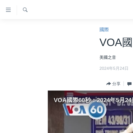
無
障
礙
檢
主頁
索
國際
鏈
美國大選2024
VOA國
接
港澳
跳
美國之音
轉
台灣
到
2024年5月24日
美中關係
內
容
海外港人
分享
跳
新聞自由
轉
VOA國際60秒：2024年5月24
到
揭謊頻道
導
美國
航
跳
中國
轉